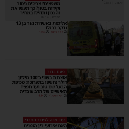
משפצים? צריכים ניסור
מקודם
|
02:14
וקידוח בטון? כך תעשו את
זה נכון ותוזילו במחיר
מקודם
|
02:14
אלימות באשדוד: נער בן 13
נדקר ברגלו
משה קאהן
18:04
פעם בדור
אוצרות בשווי כ־100 מיליון
דולר נחשפו בתערוכה: מכיפת
הבעל שם טוב ועד חפציו
האישיים של הרב עובדיה
יוסי יחזקאלי
16:34
עוד מכה לציבור החרדי
האם אירועי בין הזמנים