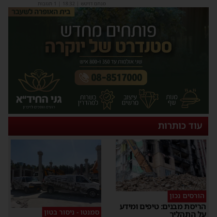
מנחם דויטש
|
18:32
| 1 תגובות
עוד כותרות
הורסים נכון
הריסת מבנים: טיפים ומידע
סמנטו - ניסור בטון
על התהליך