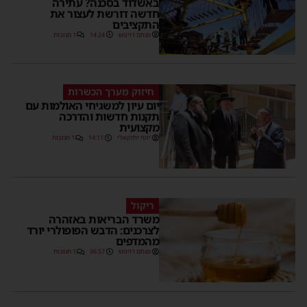
באשדוד בסכנה? עתירה
חדשה דורשת לעצור את
התקציבים
מנחם דויטש
14:24
1 תגובות
חיזוק מערך הכשרות
יום עיון למשגיחי האולמות עם
תקנות חדשות והדרכה
מקצועית
יוסי יחזקאלי
14:11
1 תגובות
ריקול
משרד הבריאות באזהרה
לצרכנים: הדבש הפופולרי יורד
מהמדפים
מנחם דויטש
06:57
1 תגובות