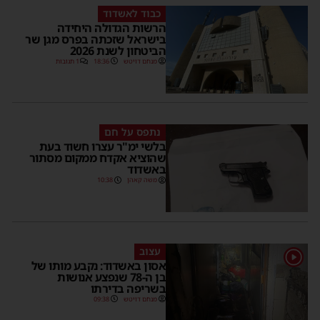
כבוד לאשדוד
הרשות הגדולה היחידה
בישראל שזכתה בפרס מגן שר
הביטחון לשנת 2026
מנחם דויטש
18:36
1 תגובות
נתפס על חם
בלשי ימ"ר עצרו חשוד בעת
שהוציא אקדח ממקום מסתור
באשדוד
משה קאהן
10:38
עצוב
1
אסון באשדוד: נקבע מותו של
בן ה-78 שנפצע אנושות
בשריפה בדירתו
מנחם דויטש
09:38