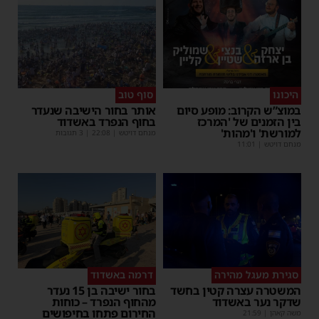
היכונו
סוף טוב
במוצ”ש הקרוב: מופע סיום
אותר בחור הישיבה שנעדר
בין הזמנים של 'המרכז
בחוף הנפרד באשדוד
למורשת' ו'מהות'
מנחם דויטש
|
22:08
| 3 תגובות
מנחם דויטש
|
11:01
סגירת מעגל מהירה
דרמה באשדוד
המשטרה עצרה קטין בחשד
בחור ישיבה בן 15 נעדר
שדקר נער באשדוד
מהחוף הנפרד – כוחות
החירום פתחו בחיפושים
משה קאהן
|
21:59