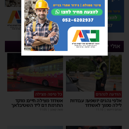
אולי יעניין אותך
פרסומת
הודעה לנהגים
כל טיפה מצילה
אלפי נהגים יושפעו: עבודות
אשדוד מצילה חיים: מוקד
לילה סמוך לאשדוד
התרמת דם ליד השטיבלאך
מנחם דויטש
|
11:10
משה קאהן
|
11:05