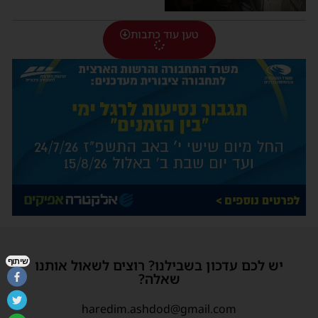
טען עוד כתבות
שיתוף
יש לכם עדכון בשבילנו? רוצים לשאול אותנו
שאלה?
haredim.ashdod@gmail.com