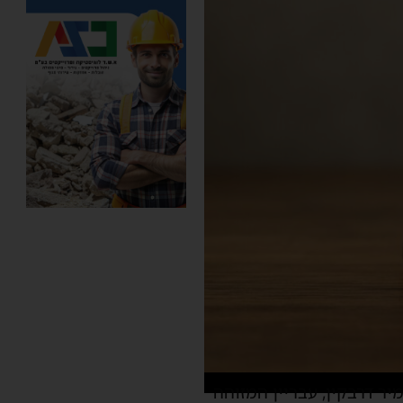
ר דרבקין, עבריין המזוהה