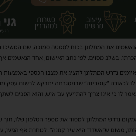
נאשמים את המתלונן בכוח לסמטה סמוכה, שם המשיכו הש
כרתו. בשלב מסוים, לפי כתב האישום, אחד הנאשמים אף 
איומים נדרש המתלונן להציג את מצבו הכספי באמצעות ה
ה לו לכאורה “קומבינה” שבמסגרתה יתבקש לרשום עסק מ
מר לו כי אינו צריך להתייעץ עם איש, והוא הסכים לשת
מקום נדרש המתלונן למסור את מספר הטלפון שלו, תוך ש
תו, משום ש”אשדוד היא עיר קטנה”. למחרת אף הגיעו, על