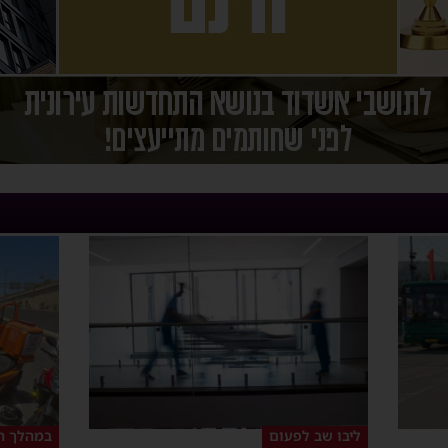
ליבו שב לפעום
במהלך ה