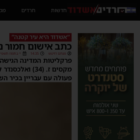
חדשות
חרדים
ממס
“אשדוד היא עיר קטנה”
כתב אישום חמור נג
מנחם דויטש
14:35
י׳ בתמוז תשפ״ו (/06/2026
פרקליטות המדינה הגישה 
פעולה עם עבריין בכיר הש