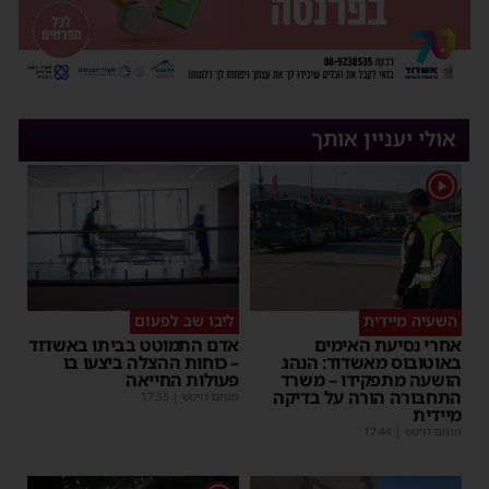
אולי יעניין אותך
1
השעיה מיידית
ליבו שב לפעום
אחרי נסיעת האימים
אדם התמוטט בביתו באשדוד
באוטובוס מאשדוד: הנהג
– כוחות ההצלה ביצעו בו
הושעה מתפקידו – משרד
פעולות החייאה
התחבורה הורה על בדיקה
מנחם דויטש
|
17:35
מיידית
מנחם דויטש
|
17:44