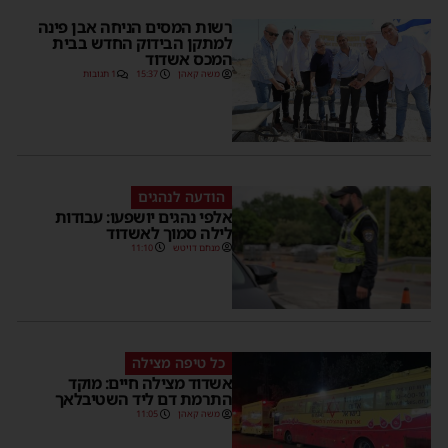
רשות המסים הניחה אבן פינה
למתקן הבידוק החדש בבית
המכס אשדוד
משה קאהן
15:37
1 תגובות
הודעה לנהגים
אלפי נהגים יושפעו: עבודות
לילה סמוך לאשדוד
מנחם דויטש
11:10
כל טיפה מצילה
אשדוד מצילה חיים: מוקד
התרמת דם ליד השטיבלאך
משה קאהן
11:05