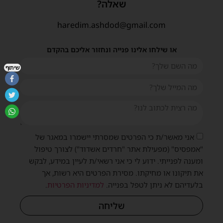
שאלה?
haredim.ashdod@gmail.com
או שילחו אלינו פנייה ונחזור אליכם בהקדם
שיתוף
אני מאשר/ת כי הפרטים שמסרתי יישמרו במאגר של
"אמפסיס" (מפעילת אתר "חרדים אשדוד") לצורך טיפול
ומענה לפנייתי. ידוע לי כי אני רשאי/ת לעיין במידע, לבקש
את תיקונו או מחיקתו. מסירת הפרטים היא רשות, אך
בלעדיהם לא ניתן לטפל בפנייה.
למדיניות הפרטיות
.
שליחה