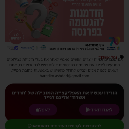
נמל אשדוד
אנו מכבדים זכויות יוצרים ועושים מאמץ לאתר את בעלי הזכויות בצילומים
המגיעים לידינו. אם זיהיתים בפרסומינו צילום שיש לכם זכויות בו, אתם
רשאים לפנות אלינו ולבקש לחדול מהשימוש באמצעות כתובת המייל:
haredim.ashdod@gmail.com
הורידו עכשיו את האפליקצייה המובילה של 'חרדים
אשדוד' אליכם לנייד
לאנדורואיד
לאפל
להצטרפות לקבוצת העדכונים בוואטסאפ