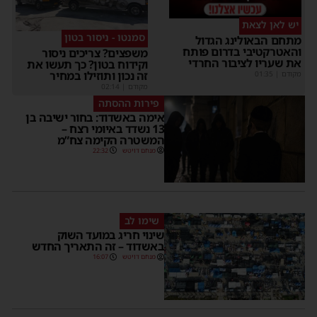
יש לאן לצאת
סמנטו - ניסור בטון
מתחם הבאולינג הגדול
והאטרקטיבי בדרום פותח
משפצים? צריכים ניסור
את שעריו לציבור החרדי
וקידוח בטון? כך תעשו את
זה נכון ותוזילו במחיר
מקודם
|
01:35
מקודם
|
02:14
פירות ההסתה
אימה באשדוד: בחור ישיבה בן
13 נשדד באיומי רצח –
המשטרה הקימה צח”מ
מנחם דויטש
22:32
שימו לב
שינוי חריג במועד השוק
באשדוד – זה התאריך החדש
מנחם דויטש
16:07