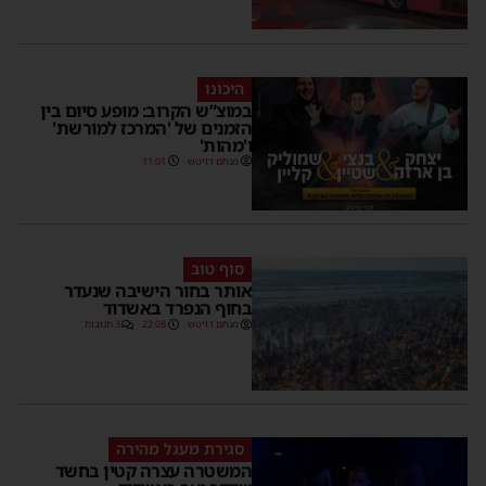
היכונו
במוצ”ש הקרוב: מופע סיום בין
הזמנים של 'המרכז למורשת'
ו'מהות'
מנחם דויטש
11:01
סוף טוב
אותר בחור הישיבה שנעדר
בחוף הנפרד באשדוד
מנחם דויטש
22:08
3 תגובות
סגירת מעגל מהירה
המשטרה עצרה קטין בחשד