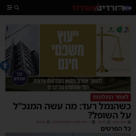
פתח סרג
לאחר התלונות
כשהנמל רעד: מה עשה המנכ"ל
על השופל?
משה קאהן
10:25
י׳ בסיון תשפ״ו (26/05/2026)
תגובות
כל הפרטים