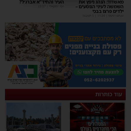
מאשדוד: הנהג ניפץ את
העיר והחיד"א אברג׳ל?
השמשה לעיני הנוסעים –
יוסי יחזקאלי
|
23:37
ילדים פרצו בבכי
מנחם דויטש
|
11:34
| 1 תגובות
עוד כותרות