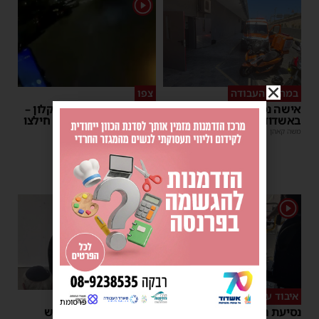
1
במהלך העבודה
צפו
אישה נפלה מסולם במחסן
תינוק ננעל ברכב באשקלון –
באשדוד
המתנדבים האשדודים חילצו
אותו בשלום
משה קאהן
|
17:31
משה קאהן
|
11:53
1
1
איבוד עשתונות
צפו
פרסומת
נסיעת האימים באוטובוס
על מה שוחחו מ"מ ראש