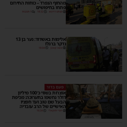
מהחוף הנפרד – כוחות החירום
פתחו בחיפושים
מנחם דויטש
18:32
1 תגובות
אלימות באשדוד: נער בן 13
נדקר ברגלו
משה קאהן
18:04
פעם בדור
אוצרות בשווי כ־100 מיליון
דולר נחשפו בתערוכה: מכיפת
הבעל שם טוב ועד חפציו
האישיים של הרב עובדיה
יוסי יחזקאלי
16:34