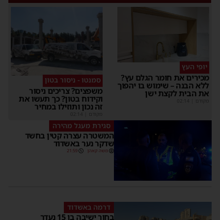
יופי העץ
מכירים את חומר הגלם עץ?
סמנטו - ניסור בטון
ללא הבנה – שימוש בו יהפוך
משפצים? צריכים ניסור
את הבית לקצת ישן
וקידוח בטון? כך תעשו את
מקודם
|
02:14
זה נכון ותוזילו במחיר
מקודם
|
02:14
סגירת מעגל מהירה
המשטרה עצרה קטין בחשד
שדקר נער באשדוד
משה קאהן
21:59
דרמה באשדוד
בחור ישיבה בן 15 נעדר