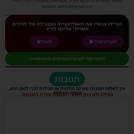
רשאים לפנות אלינו ולבקש לחדול מהשימוש באמצעות כתובת המייל:
haredim.ashdod@gmail.com
הורידו עכשיו את האפליקצייה המובילה של 'חרדים
אשדוד' אליכם לנייד
לאנדורואיד
לאפל
להצטרפות לקבוצת העדכונים בוואטסאפ
תגובות
אין לשלוח תגובות שאינם הולמות או מכילות דברי לשון הרע,
הסתה ורכילות.
במידה ולא ניתן להגיב - הכתבה סגורה לתגובות.