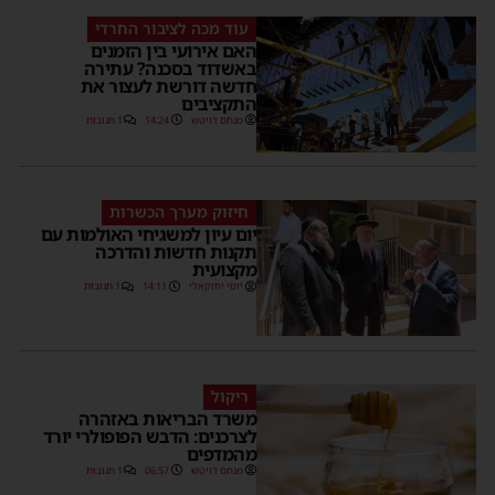
עוד מכה לציבור החרדי
האם אירועי בין הזמנים
באשדוד בסכנה? עתירה
חדשה דורשת לעצור את
התקציבים
מנחם דויטש
14:24
1 תגובות
חיזוק מערך הכשרות
יום עיון למשגיחי האולמות עם
תקנות חדשות והדרכה
מקצועית
יוסי יחזקאלי
14:11
1 תגובות
ריקול
משרד הבריאות באזהרה
לצרכנים: הדבש הפופולרי יורד
מהמדפים
מנחם דויטש
06:57
1 תגובות