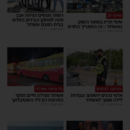
רשות המסים הניחה אבן
שימו לב
פינה למתקן הבידוק החדש
שינוי חריג במועד השוק
בבית המכס אשדוד
באשדוד – זה התאריך החדש
משה קאהן
|
15:37
מנחם דויטש
|
16:07
הודעה לנהגים
כל טיפה מצילה
אלפי נהגים יושפעו: עבודות
אשדוד מצילה חיים: מוקד
לילה סמוך לאשדוד
התרמת דם ליד השטיבלאך
מנחם דויטש
|
11:10
משה קאהן
|
11:05