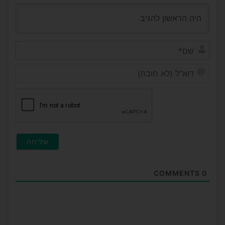
שם*
דוא"ל
(לא
חובה
COMMENTS
0