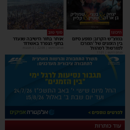
היכונו
סוף טוב
במוצ”ש הקרוב: מופע סיום
אותר בחור הישיבה שנעדר
בין הזמנים של 'המרכז
בחוף הנפרד באשדוד
למורשת' ו'מהות'
מנחם דויטש
|
22:08
| 3 תגובות
מנחם דויטש
|
11:01
עוד כותרות