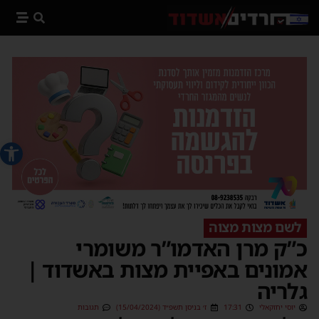
פתח סרג
לשם מצות מצוה
כ”ק מרן האדמו”ר משומרי
אמונים באפיית מצות באשדוד |
גלריה
יוסי יחזקאלי
17:31
ז׳ בניסן תשפ״ד (15/04/2024)
תגובות