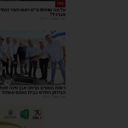
צפו
על מה שוחחו מ"מ ראש העיר והחי
אברג׳ל?
יוסי יחזקאלי
|
23:37
רשות המסים הניחה אבן פינה למת
הבידוק החדש בבית המכס אשדוד
משה קאהן
|
15:37