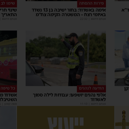
פירות ההסתה
שימו לב
ד"א
אימה באשדוד: בחור ישיבה בן 13 נשדד
שינוי חר
באיומי רצח – המשטרה הקימה צח”מ
התאריך 
מנחם דויטש
|
22:32
מנחם דויטש
|
קן
הודעה לנהגים
כל טיפה 
אלפי נהגים יושפעו: עבודות לילה סמוך
אשדוד מצ
לאשדוד
השטיבלא
מנחם דויטש
|
11:10
משה קאהן
|
5