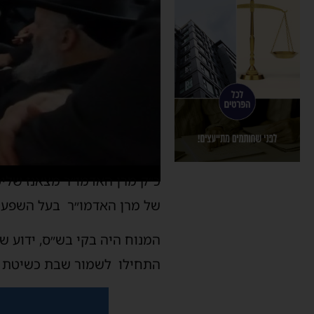
כ״ק מרן האדמו״ר מצאנז שליט"
של מרן האדמו״ר בעל השפע ח
המנוח היה בקי בש״ס, ידוע ש
התחילו לשמור שבת כשיטת ר