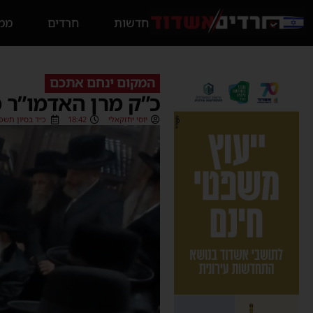
חדשות
חרדים
ממס
המקום ינחם אתכם
כ”ק מרן האדמו”ר 
יוסי יחזקאלי
18:42
כ״ד בסיון תשפ״ו (6/2026