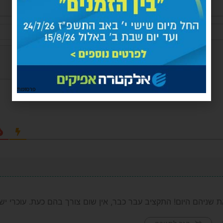
שם*
פרסומת
 שניהם היום! התקציב עבר כבר, אין שום צורך בהם כעת. עוכרי יש