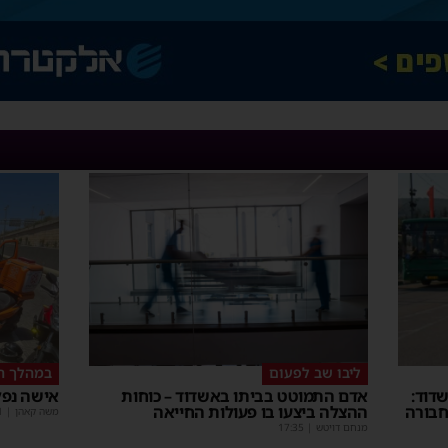
ליבו שב לפעום
במהלך ה
דוד:
אדם התמוטט בביתו באשדוד – כוחות
אישה נפל
חבורה
ההצלה ביצעו בו פעולות החייאה
משה קאהן
|
1
מנחם דויטש
|
17:35