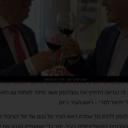
ימים יפים יותר. לסרי וכנצלנסון
 מכתבו של סגרע״ה נכט לרוה״מ נתניהו ושרי האוצר והחינ
 זה כנראה הלחיץ את כנצלנסון אשר מיהר לפתוח גם הוא 
חיאל לסרי – ראש העיר כיום.
נסון ללכת נגד עמדת ראש העיר על גבם של של הציבור ה
כמים הקואליציונים בעיר, תוך כדי שמעתיק מנכט את ק