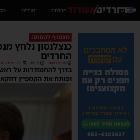
חדשות
חרדים
ממס
מצטרף להסתה
כנצלנסון נלחץ מנכ
החרדים
מנחם דויטש
18:19
י״ז בטבת תשפ״ג (01/2023
בדרך להתמודדות על ראשו
ופותח את הקמפיין דווקא 