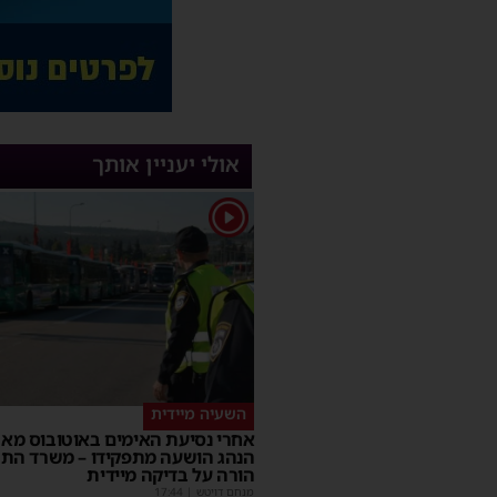
אולי יעניין אותך
1
השעיה מיידית
אחרי נסיעת האימים באוטובוס מאש
הנהג הושעה מתפקידו – משרד הת
הורה על בדיקה מיידית
מנחם דויטש
|
17:44