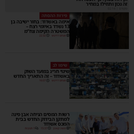
זה נכון ותוזילו במחיר
מקודם
|
02:14
פירות ההסתה
אימה באשדוד: בחור ישיבה בן
13 נשדד באיומי רצח –
המשטרה הקימה צח”מ
מנחם דויטש
22:32
שימו לב
שינוי חריג במועד השוק
באשדוד – זה התאריך החדש
מנחם דויטש
16:07
רשות המסים הניחה אבן פינה
למתקן הבידוק החדש בבית
המכס אשדוד
משה קאהן
15:37
1 תגובות