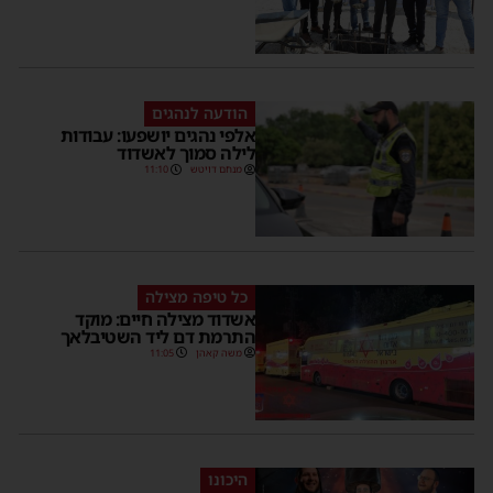
הודעה לנהגים
אלפי נהגים יושפעו: עבודות
לילה סמוך לאשדוד
מנחם דויטש
11:10
כל טיפה מצילה
אשדוד מצילה חיים: מוקד
התרמת דם ליד השטיבלאך
משה קאהן
11:05
היכונו