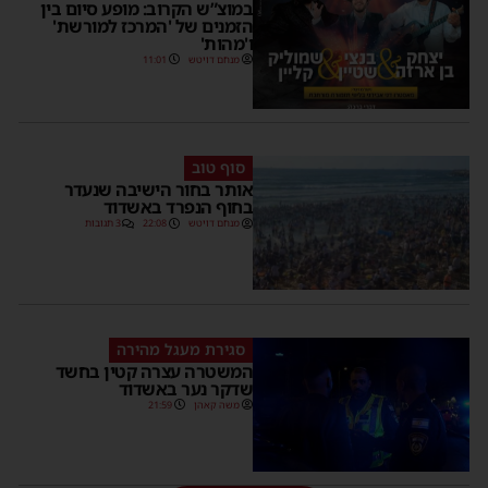
במוצ”ש הקרוב: מופע סיום בין
הזמנים של 'המרכז למורשת'
ו'מהות'
מנחם דויטש
11:01
סוף טוב
אותר בחור הישיבה שנעדר
בחוף הנפרד באשדוד
מנחם דויטש
22:08
3 תגובות
סגירת מעגל מהירה
המשטרה עצרה קטין בחשד
שדקר נער באשדוד
משה קאהן
21:59