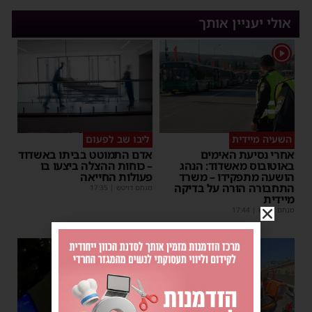
אולי יעניין אותך
1
השעיה מיידית
ליבו שב לפעום
אחרי נסיעת האימים
אדם התמוטט בביתו באשדוד
באוטובוס מאשדוד: הנהג
– כוחות ההצלה ביצעו בו
הושעה מתפקידו – משרד
פעולות החייאה
התחבורה הורה על בדיקה
מנחם דויטש
|
17:35
מיידית
מנחם דויטש
|
17:44
1