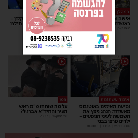
במהלך העבודה
צפו
אישה נפלה מסולם במחסן
תינוק ננעל ברכב באשקלון –
באשדוד
המתנדבים האשדודים חילצו
אותו בשלום
משה קאהן
|
17:31
משה קאהן
|
11:53
פרסומת
1
1
איבוד עשתונות
צפו
נסיעת האימים באוטובוס
על מה שוחחו מ"מ ראש
מאשדוד: הנהג ניפץ את
העיר והחיד"א אברג׳ל?
השמשה לעיני הנוסעים –
יוסי יחזקאלי
|
23:37
ילדים פרצו בבכי
מנחם דויטש
|
11:34
| 1 תגובות