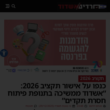
פתח סרג
תקציב 2026
כנפו על אישור תקציב 2026:
“אשדוד ממשיכה בתנופת פיתוח
חסרת תקדים”
מנחם דויטש
23:48
ט׳ בטבת תשפ״ו (29/12/2025)
תגובות