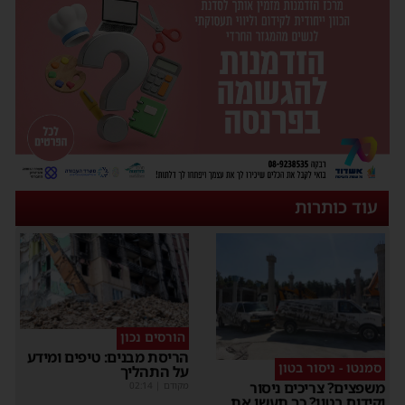
עוד כותרות
הורסים נכון
הריסת מבנים: טיפים ומידע
סמנטו - ניסור בטון
על התהליך
משפצים? צריכים ניסור
מקודם
|
02:14
וקידוח בטון? כך תעשו את