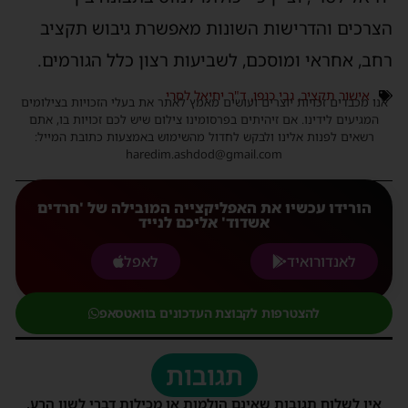
הצרכים והדרישות השונות מאפשרת גיבוש תקציב
רחב, אחראי ומוסכם, לשביעות רצון כלל הגורמים.
אישור תקציב
,
גבי כנפו
,
ד"ר יחיאל לסרי
אנו מכבדים זכויות יוצרים ועושים מאמץ לאתר את בעלי הזכויות בצילומים
המגיעים לידינו. אם זיהיתים בפרסומינו צילום שיש לכם זכויות בו, אתם
רשאים לפנות אלינו ולבקש לחדול מהשימוש באמצעות כתובת המייל:
haredim.ashdod@gmail.com
הורידו עכשיו את האפליקצייה המובילה של 'חרדים
אשדוד' אליכם לנייד
לאנדורואיד
לאפל
להצטרפות לקבוצת העדכונים בוואטסאפ
תגובות
אין לשלוח תגובות שאינם הולמות או מכילות דברי לשון הרע,