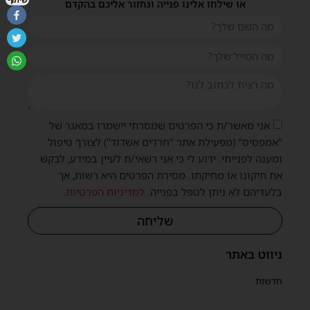
או שילחו אלינו פנייה ונחזור אליכם בהקדם
אני מאשר/ת כי הפרטים שמסרתי יישמרו במאגר של
"אמפסיס" (מפעילת אתר "חרדים אשדוד") לצורך טיפול
ומענה לפנייתי. ידוע לי כי אני רשאי/ת לעיין במידע, לבקש
את תיקונו או מחיקתו. מסירת הפרטים היא רשות, אך
בלעדיהם לא ניתן לטפל בפנייה.
למדיניות הפרטיות
.
שליחה
ניווט באתר
חדשות