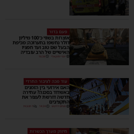
פעם בדור
אוצרות בשווי כ־100 מיליון
דולר נחשפו בתערוכה: מכיפת
הבעל שם טוב ועד חפציו
האישיים של הרב עובדיה
יוסי יחזקאלי
16:34
עוד מכה לציבור החרדי
האם אירועי בין הזמנים
באשדוד בסכנה? עתירה
חדשה דורשת לעצור את
התקציבים
מנחם דויטש
14:24
1 תגובות
חיזוק מערך הכשרות