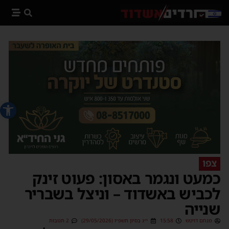
פתח סרג
צפו
כמעט ונגמר באסון: פעוט זינק
לכביש באשדוד – וניצל בשבריר
שנייה
מנחם דויטש
15:58
י״ג בסיון תשפ״ו (29/05/2026)
2 תגובות