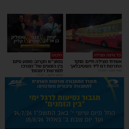
כל טיפה מצילה
היכונו
אשדוד מצילה חיים: מוקד
במוצ”ש הקרוב: מופע סיום
התרמת דם ליד השטיבלאך
בין הזמנים של 'המרכז
למורשת' ו'מהות'
משה קאהן
|
11:05
מנחם דויטש
|
11:01