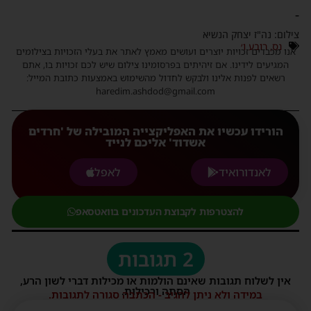
-
צילום: נה"ז יצחק הנשיא
נס
,
רובע ו׳
אנו מכבדים זכויות יוצרים ועושים מאמץ לאתר את בעלי הזכויות בצילומים
המגיעים לידינו. אם זיהיתים בפרסומינו צילום שיש לכם זכויות בו, אתם
רשאים לפנות אלינו ולבקש לחדול מהשימוש באמצעות כתובת המייל:
haredim.ashdod@gmail.com
הורידו עכשיו את האפליקצייה המובילה של 'חרדים
אשדוד' אליכם לנייד
לאנדורואיד
לאפל
להצטרפות לקבוצת העדכונים בוואטסאפ
2 תגובות
אין לשלוח תגובות שאינם הולמות או מכילות דברי לשון הרע,
הסתה ורכילות.
במידה ולא ניתן להגיב - הכתבה סגורה לתגובות.