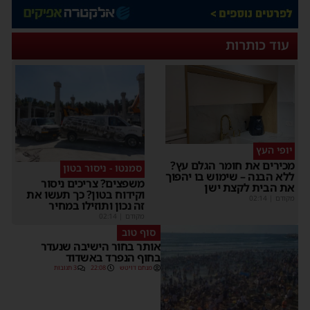
עוד כותרות
יופי העץ
מכירים את חומר הגלם עץ?
סמנטו - ניסור בטון
ללא הבנה – שימוש בו יהפוך
משפצים? צריכים ניסור
את הבית לקצת ישן
וקידוח בטון? כך תעשו את
מקודם
|
02:14
זה נכון ותוזילו במחיר
מקודם
|
02:14
סוף טוב
אותר בחור הישיבה שנעדר
בחוף הנפרד באשדוד
מנחם דויטש
22:08
3 תגובות