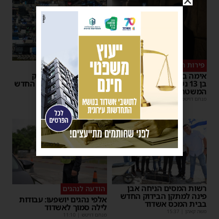
פירות ההסתה
שימו לב
אימה באשדוד: בחור ישיבה
שינוי חריג במועד השוק
בן 13 נשדד באיומי רצח –
באשדוד – זה התאריך החדש
המשטרה הקימה צח”מ
מנחם דויטש
|
16:07
מנחם דויטש
|
22:32
פרסומת
רשות המסים הניחה אבן
הודעה לנהגים
פינה למתקן הבידוק החדש
אלפי נהגים יושפעו: עבודות
בבית המכס אשדוד
לילה סמוך לאשדוד
משה קאהן
|
15:37
מנחם דויטש
|
11:10