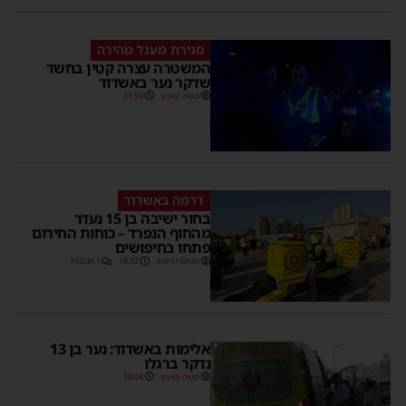
סגירת מעגל מהירה
המשטרה עצרה קטין בחשד
שדקר נער באשדוד
משה קאהן
21:59
דרמה באשדוד
בחור ישיבה בן 15 נעדר
מהחוף הנפרד – כוחות החירום
פתחו בחיפושים
מנחם דויטש
18:32
1 תגובות
אלימות באשדוד: נער בן 13
נדקר ברגלו
משה קאהן
18:04