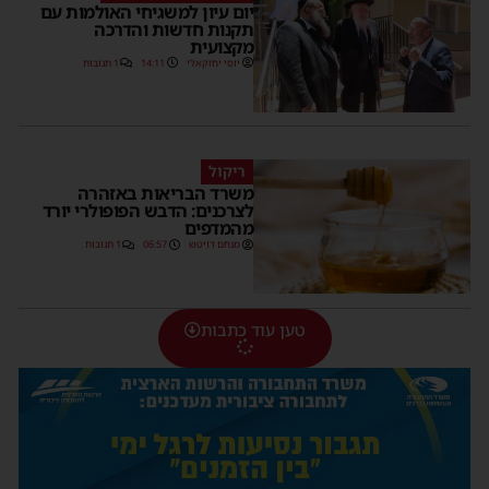
יום עיון למשגיחי האולמות עם
תקנות חדשות והדרכה
מקצועית
יוסי יחזקאלי
14:11
1 תגובות
ריקול
משרד הבריאות באזהרה
לצרכנים: הדבש הפופולרי יורד
מהמדפים
מנחם דויטש
06:57
1 תגובות
טען עוד כתבות