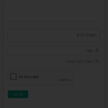
שם*
דוא"ל
(לא
חובה