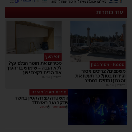
עוד כותרות
יופי העץ
מכירים את חומר הגלם עץ?
סמנטו - ניסור בטון
ללא הבנה – שימוש בו יהפוך
משפצים? צריכים ניסור
את הבית לקצת ישן
וקידוח בטון? כך תעשו את
מקודם
|
02:14
זה נכון ותוזילו במחיר
מקודם
|
02:14
סגירת מעגל מהירה
המשטרה עצרה קטין בחשד
שדקר נער באשדוד
משה קאהן
21:59