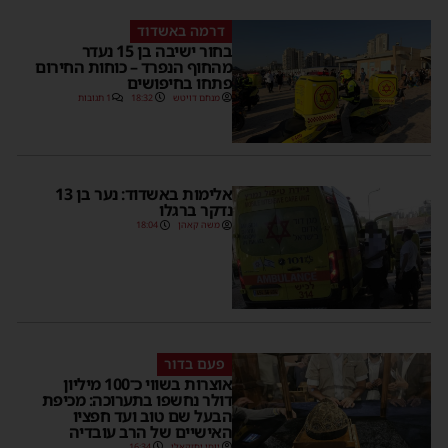
דרמה באשדוד
בחור ישיבה בן 15 נעדר
מהחוף הנפרד – כוחות החירום
פתחו בחיפושים
מנחם דויטש
18:32
1 תגובות
אלימות באשדוד: נער בן 13
נדקר ברגלו
משה קאהן
18:04
פעם בדור
אוצרות בשווי כ־100 מיליון
דולר נחשפו בתערוכה: מכיפת
הבעל שם טוב ועד חפציו
האישיים של הרב עובדיה
יוסי יחזקאלי
16:34