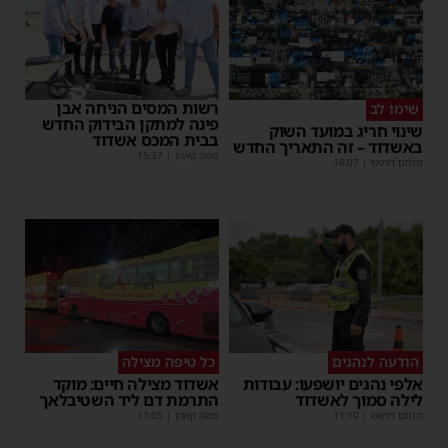
רשות המסים הניחה אבן
שימו לב
פינה למתקן הבידוק החדש
שינוי חריג במועד השוק
בבית המכס אשדוד
באשדוד – זה התאריך החדש
משה קאהן
|
15:37
מנחם דויטש
|
16:07
הודעה לנהגים
כל טיפה מצילה
אלפי נהגים יושפעו: עבודות
אשדוד מצילה חיים: מוקד
לילה סמוך לאשדוד
התרמת דם ליד השטיבלאך
מנחם דויטש
|
11:10
משה קאהן
|
11:05