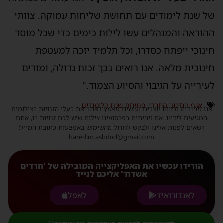
של שנת לימודים עם תחושת שליחות עמוקה. צוותי
ההוראה והמנהלים עשו לילות כימים כדי שכל מוסד
חינוכי ייפתח כסדרו, וכל תלמיד יזכה למעטפת
חינוכית מלאה. אנו רואים בכך זכות גדולה, ומודים
לעירייה על הגיבוי והסיוע הצמוד."
אגף החינוך החרדי
,
פתיחת שנת הלימודים
אנו מכבדים זכויות יוצרים ועושים מאמץ לאתר את בעלי הזכויות בצילומים
המגיעים לידינו. אם זיהיתים בפרסומינו צילום שיש לכם זכויות בו, אתם
רשאים לפנות אלינו ולבקש לחדול מהשימוש באמצעות כתובת המייל:
haredim.ashdod@gmail.com
הורידו עכשיו את האפליקצייה המובילה של 'חרדים
אשדוד' אליכם לנייד
לאנדורואיד
לאפל