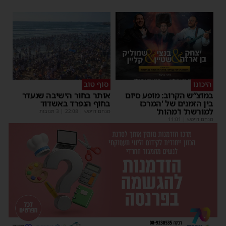
היכונו
סוף טוב
במוצ”ש הקרוב: מופע סיום
אותר בחור הישיבה שנעדר
בין הזמנים של 'המרכז
בחוף הנפרד באשדוד
למורשת' ו'מהות'
מנחם דויטש
|
22:08
| 3 תגובות
מנחם דויטש
|
11:01