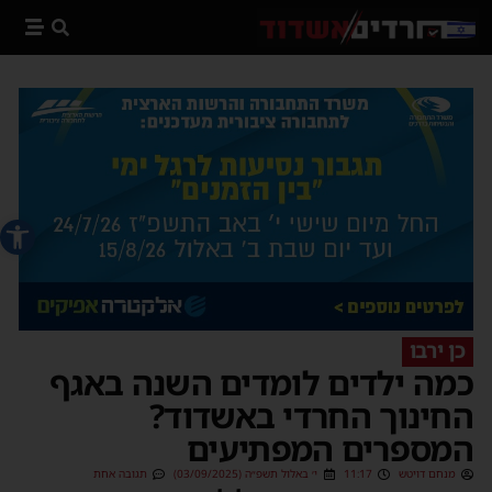
פתח סרג
כן ירבו
כמה ילדים לומדים השנה באגף
החינוך החרדי באשדוד?
המספרים המפתיעים
מנחם דויטש
11:17
י׳ באלול תשפ״ה (03/09/2025)
תגובה אחת