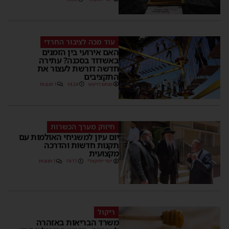
עוד מכה לציבור החרדי
האם אירועי בין הזמנים
באשדוד בסכנה? עתירה
חדשה דורשת לעצור את
התקציבים
מנחם דויטש
14:24
1 תגובות
חיזוק מערך הכשרות
יום עיון למשגיחי האולמות עם
תקנות חדשות והדרכה
מקצועית
יוסי יחזקאלי
14:11
1 תגובות
ריקול
משרד הבריאות באזהרה