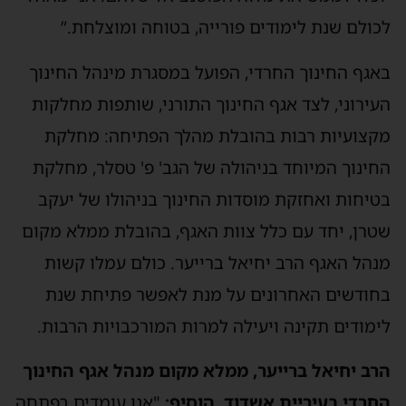
לכולם שנת לימודים פורייה, בטוחה ומוצלחת.”
באגף החינוך החרדי, הפועל במסגרת מינהל החינוך
העירוני, לצד אגף החינוך התורני, שותפות מחלקות
מקצועיות רבות בהובלת מהלך הפתיחה: מחלקת
החינוך המיוחד בניהולה של הגב' פ' טסלר, מחלקת
בטיחות ואחזקת מוסדות החינוך בניהולו של יעקב
שטרן, יחד עם כלל צוות האגף, בהובלת ממלא מקום
מנהל האגף הרב יחיאל ברייער. כולם עמלו קשות
בחודשים האחרונים על מנת לאפשר פתיחת שנת
לימודים תקינה ויעילה למרות המורכבויות הרבות.
הרב יחיאל ברייער, ממלא מקום מנהל אגף החינוך
החרדי בעיריית אשדוד, הוסיף:
"אנו עומדים בפתחה