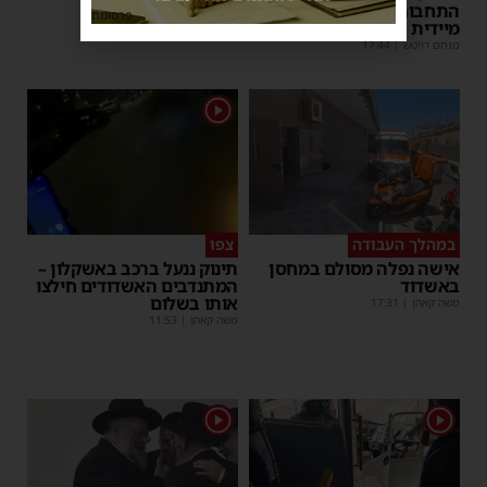
התחבורה הורה על בדיקה
מנחם דויטש
|
17:35
פרסומת
מיידית
מנחם דויטש
|
17:44
1
במהלך העבודה
צפו
אישה נפלה מסולם במחסן
תינוק ננעל ברכב באשקלון –
באשדוד
המתנדבים האשדודים חילצו
אותו בשלום
משה קאהן
|
17:31
משה קאהן
|
11:53
1
1