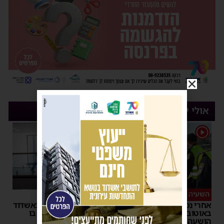
אולי יעניין אותך
1
השעיה מיידית
ליבו שב לפעום
אחרי נסיעת האימים
אדם התמוטט בביתו באשדוד
באוטובוס מאשדוד: הנהג
– כוחות ההצלה ביצעו בו
הושעה מתפקידו – משרד
פעולות החייאה