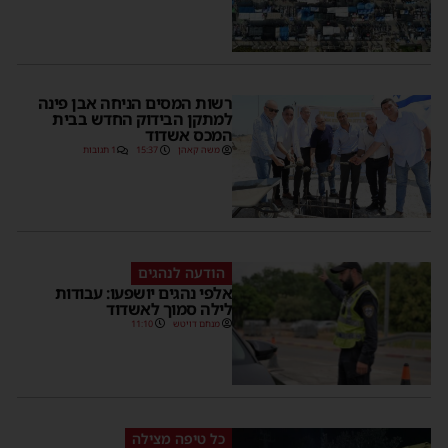
רשות המסים הניחה אבן פינה
למתקן הבידוק החדש בבית
המכס אשדוד
משה קאהן
15:37
1 תגובות
הודעה לנהגים
אלפי נהגים יושפעו: עבודות
לילה סמוך לאשדוד
מנחם דויטש
11:10
כל טיפה מצילה