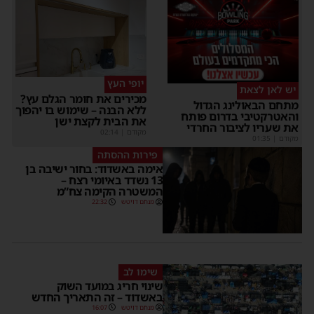
יופי העץ
יש לאן לצאת
מכירים את חומר הגלם עץ?
מתחם הבאולינג הגדול
ללא הבנה – שימוש בו יהפוך
והאטרקטיבי בדרום פותח
את הבית לקצת ישן
את שעריו לציבור החרדי
מקודם
|
02:14
מקודם
|
01:35
פירות ההסתה
אימה באשדוד: בחור ישיבה בן
13 נשדד באיומי רצח –
המשטרה הקימה צח”מ
מנחם דויטש
22:32
שימו לב
שינוי חריג במועד השוק
באשדוד – זה התאריך החדש
מנחם דויטש
16:07