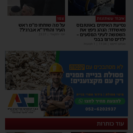
איבוד עשתונות
צפו
נסיעת האימים באוטובוס
על מה שוחחו מ"מ ראש
מאשדוד: הנהג ניפץ את
העיר והחיד"א אברג׳ל?
השמשה לעיני הנוסעים –
יוסי יחזקאלי
|
23:37
ילדים פרצו בבכי
מנחם דויטש
|
11:34
| 1 תגובות
עוד כותרות