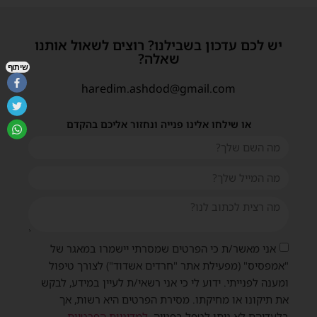
יש לכם עדכון בשבילנו? רוצים לשאול אותנו
שאלה?
שיתוף
haredim.ashdod@gmail.com
או שילחו אלינו פנייה ונחזור אליכם בהקדם
אני מאשר/ת כי הפרטים שמסרתי יישמרו במאגר של
"אמפסיס" (מפעילת אתר "חרדים אשדוד") לצורך טיפול
ומענה לפנייתי. ידוע לי כי אני רשאי/ת לעיין במידע, לבקש
את תיקונו או מחיקתו. מסירת הפרטים היא רשות, אך
בלעדיהם לא ניתן לטפל בפנייה.
למדיניות הפרטיות
.