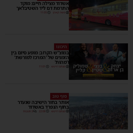
אשדוד מצילה חיים: מוקד
התרמת דם ליד השטיבלאך
משה קאהן
11:05
היכונו
במוצ”ש הקרוב: מופע סיום בין
הזמנים של 'המרכז למורשת'
ו'מהות'
מנחם דויטש
11:01
סוף טוב
אותר בחור הישיבה שנעדר
בחוף הנפרד באשדוד
מנחם דויטש
22:08
3 תגובות