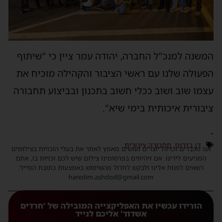
המשנה למנכ"ל החברה, יהודה עמר ציין כי "שיתוף
הפעולה שלנו עם ראשי הציבור והקהילה מוכיח את
עצמו שוב ושוב ככלי חשוב בתכנון ובביצוע תחבורה
ציבורית איכותית בימי שיא".
-
דן בדרום
,
תחבורה ציבורית
אנו מכבדים זכויות יוצרים ועושים מאמץ לאתר את בעלי הזכויות בצילומים
המגיעים לידינו. אם זיהיתים בפרסומינו צילום שיש לכם זכויות בו, אתם
רשאים לפנות אלינו ולבקש לחדול מהשימוש באמצעות כתובת המייל:
haredim.ashdod@gmail.com
הורידו עכשיו את האפליקצייה המובילה של 'חרדים
אשדוד' אליכם לנייד