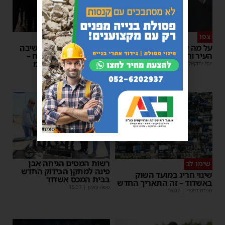
צפו
פירות ההסתה
על מה שוחחו מ"מ ראש
אימה באשדוד: בחור ישיבה
העיר והחיד"א אברג׳ל?
בן 13 נשדד באיומי רצח –
המשטרה הקימה צח”מ
יוסי יחזקאלי
|
23:37
מנחם דויטש
|
22:32
פרסומת
רשות המסים הניחה אבן
שימו לב
פינה למתקן הבידוק החדש
שינוי חריג במועד השוק
בבית המכס אשדוד
באשדוד – זה התאריך החדש
משה קאהן
|
15:37
מנחם דויטש
|
16:07