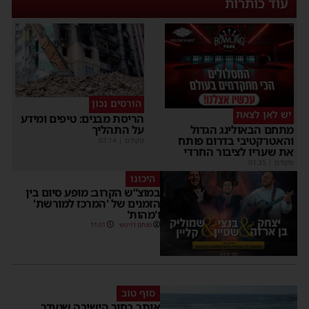
עוד כותרות
הורסים נכון
יש לאן לצאת
הריסת מבנים: טיפים ומידע
על התהליך
מתחם הבאולינג הגדול
והאטרקטיבי בדרום פותח
מקודם
|
02:14
את שעריו לציבור החרדי
מקודם
|
01:35
היכונו
במוצ”ש הקרוב: מופע סיום בין
הזמנים של 'המרכז למורשת'
ו'מהות'
מנחם דויטש
11:01
סוף טוב
אותר בחור הישיבה שנעדר