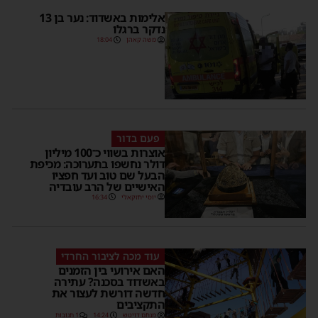
אלימות באשדוד: נער בן 13
נדקר ברגלו
משה קאהן
18:04
פעם בדור
אוצרות בשווי כ־100 מיליון
דולר נחשפו בתערוכה: מכיפת
הבעל שם טוב ועד חפציו
האישיים של הרב עובדיה
יוסי יחזקאלי
16:34
עוד מכה לציבור החרדי
האם אירועי בין הזמנים
באשדוד בסכנה? עתירה
חדשה דורשת לעצור את
התקציבים
מנחם דויטש
14:24
1 תגובות