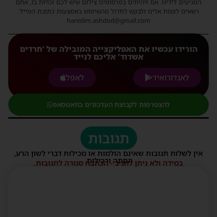
המגיעים לידינו. אם זיהיתים בפרסומינו צילום שיש לכם זכויות בו, אתם
רשאים לפנות אלינו ולבקש לחדול מהשימוש באמצעות כתובת המייל:
haredim.ashdod@gmail.com
הורידו עכשיו את האפליקצייה המובילה של 'חרדים
אשדוד' אליכם לנייד
לאנדורואיד
לאפל
להצטרפות לקבוצת העדכונים בוואטסאפ
תגובות
אין לשלוח תגובות שאינם הולמות או מכילות דברי לשון הרע,
הסתה ורכילות.
במידה ולא ניתן להגיב - הכתבה סגורה לתגובות.