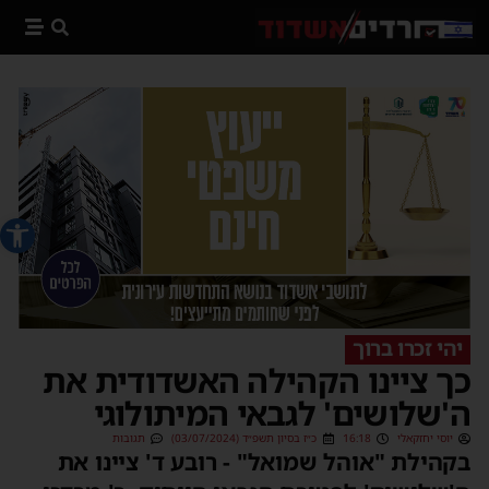
פתח סרג
יהי זכרו ברוך
כך ציינו הקהילה האשדודית את
ה'שלושים' לגבאי המיתולוגי
יוסי יחזקאלי
16:18
כ״ז בסיון תשפ״ד (03/07/2024)
תגובות
בקהילת "אוהל שמואל" - רובע ד' ציינו את