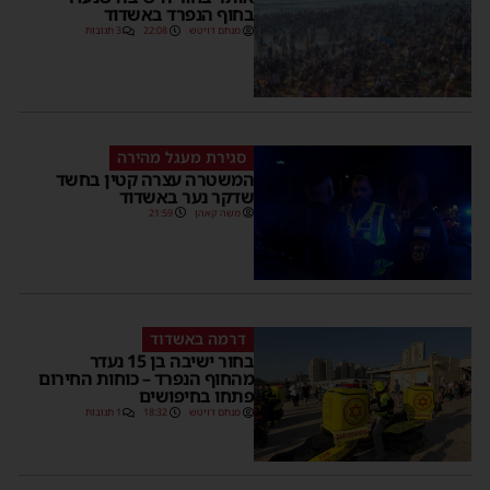
בחוף הנפרד באשדוד
מנחם דויטש
22:08
3 תגובות
סגירת מעגל מהירה
המשטרה עצרה קטין בחשד
שדקר נער באשדוד
משה קאהן
21:59
דרמה באשדוד
בחור ישיבה בן 15 נעדר
מהחוף הנפרד – כוחות החירום
פתחו בחיפושים
מנחם דויטש
18:32
1 תגובות