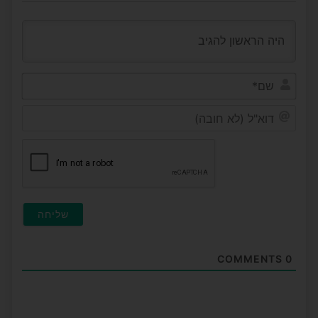
שם*
דוא"ל
(לא
חובה
COMMENTS
0