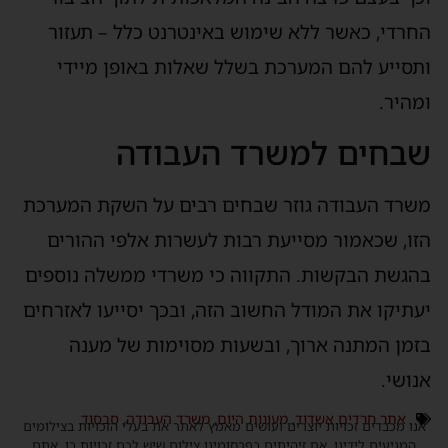
החרדי, כאשר ללא שימוש באינטרנט כלל – תעזור
ותסייע להם המערכת בשלל שאלות באופן מיידי
ומהיר.
שבחים למשרד העבודה
משרד העבודה גוזר שבחים רבים על השקת המערכת
הזו, שכאמור מסייעת רבות לעשרות אלפי ההורים
בהגשת הבקשות. התקווה כי משרדי ממשלה נוספים
יעתיקו את המודל החשוב הזה, ובכך יסייעו לאזרחים
בזמן המתנה ארוך, ובשעות מסוימות של מענה
אנושי.
אתר חרדים אשדוד
,
מעונות היום
,
משרד העבודה
,
סבסוד
אנו מכבדים זכויות יוצרים ועושים מאמץ לאתר את בעלי הזכויות בצילומים
המגיעים לידינו. אם זיהיתים בפרסומינו צילום שיש לכם זכויות בו, אתם