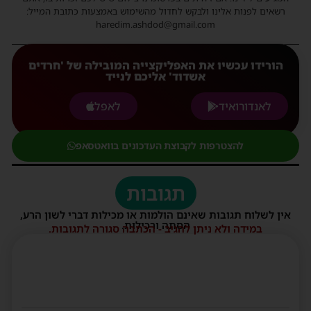
רשאים לפנות אלינו ולבקש לחדול מהשימוש באמצעות כתובת המייל:
haredim.ashdod@gmail.com
הורידו עכשיו את האפליקצייה המובילה של 'חרדים
אשדוד' אליכם לנייד
לאנדורואיד
לאפל
להצטרפות לקבוצת העדכונים בוואטסאפ
תגובות
אין לשלוח תגובות שאינם הולמות או מכילות דברי לשון הרע,
הסתה ורכילות.
במידה ולא ניתן להגיב - הכתבה סגורה לתגובות.