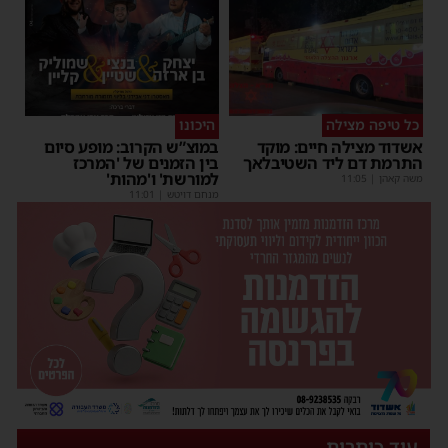
כל טיפה מצילה
היכונו
אשדוד מצילה חיים: מוקד
במוצ”ש הקרוב: מופע סיום
התרמת דם ליד השטיבלאך
בין הזמנים של 'המרכז
למורשת' ו'מהות'
משה קאהן
|
11:05
מנחם דויטש
|
11:01
עוד כותרות