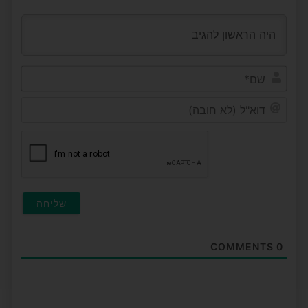
שם*
דוא"ל
(לא
חובה
COMMENTS
0