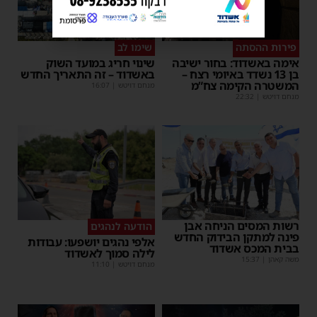
פרסומת
פירות ההסתה
שימו לב
אימה באשדוד: בחור ישיבה
שינוי חריג במועד השוק
בן 13 נשדד באיומי רצח –
באשדוד – זה התאריך החדש
המשטרה הקימה צח”מ
מנחם דויטש
|
16:07
מנחם דויטש
|
22:32
רשות המסים הניחה אבן
הודעה לנהגים
פינה למתקן הבידוק החדש
אלפי נהגים יושפעו: עבודות
בבית המכס אשדוד
לילה סמוך לאשדוד
משה קאהן
|
15:37
מנחם דויטש
|
11:10