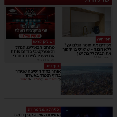
יופי העץ
יש לאן לצאת
מכירים את חומר הגלם עץ?
מתחם הבאולינג הגדול
ללא הבנה – שימוש בו יהפוך
והאטרקטיבי בדרום פותח
את הבית לקצת ישן
את שעריו לציבור החרדי
מקודם
|
02:14
מקודם
|
01:35
סוף טוב
אותר בחור הישיבה שנעדר
בחוף הנפרד באשדוד
מנחם דויטש
22:08
3 תגובות
סגירת מעגל מהירה
המשטרה עצרה קטין בחשד