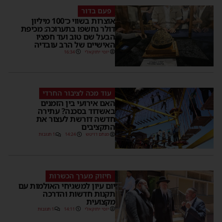
פעם בדור
אוצרות בשווי כ־100 מיליון
דולר נחשפו בתערוכה: מכיפת
הבעל שם טוב ועד חפציו
האישיים של הרב עובדיה
יוסי יחזקאלי
16:34
עוד מכה לציבור החרדי
האם אירועי בין הזמנים
באשדוד בסכנה? עתירה
חדשה דורשת לעצור את
התקציבים
מנחם דויטש
14:24
1 תגובות
חיזוק מערך הכשרות
יום עיון למשגיחי האולמות עם
תקנות חדשות והדרכה
מקצועית
יוסי יחזקאלי
14:11
1 תגובות