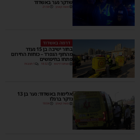
שדקר נער באשדוד
משה קאהן
21:59
דרמה באשדוד
בחור ישיבה בן 15 נעדר
מהחוף הנפרד – כוחות החירום
פתחו בחיפושים
מנחם דויטש
18:32
1 תגובות
אלימות באשדוד: נער בן 13
נדקר ברגלו
משה קאהן
18:04