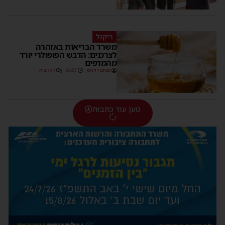
ריקול
משרד הבריאות באזהרה
לצרכנים: הדבש הפופולרי יורד
מהמדפים
מנחם דויטש
06:57
1 תגובות
טען עוד כתבות