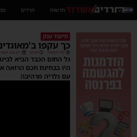
חדשות
חרדים
ממס
תיעוד ענק
כך עקפו ב'מאוגדים
יוסי יחזקאלי
07:43
י״ט באב תשפ״ה (08/2025
גל החום הכבד הביא לביטו
היו בבחינת חכם הרואה את
עם גלריה מרהיבה