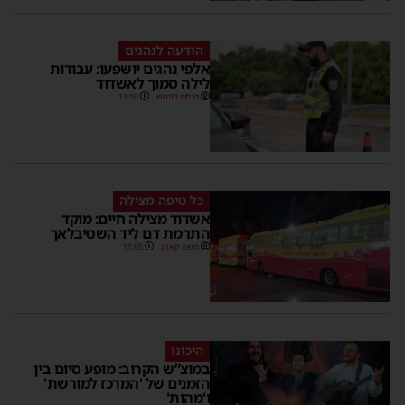
הודעה לנהגים
אלפי נהגים יושפעו: עבודות
לילה סמוך לאשדוד
מנחם דויטש
11:10
כל טיפה מצילה
אשדוד מצילה חיים: מוקד
התרמת דם ליד השטיבלאך
משה קאהן
11:05
היכונו
במוצ”ש הקרוב: מופע סיום בין
הזמנים של 'המרכז למורשת'
ו'מהות'