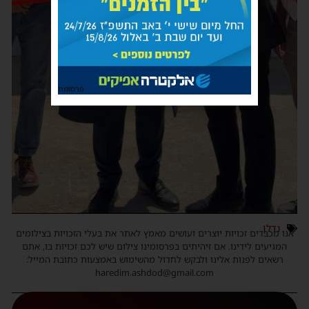
פרסומת
נדלן
אנו מכבדים זכויות יוצרים ועושים מאמץ לאתר את בעלי הזכויות בצילומים
המגיעים לידינו. אם זיהיתים בפרסומינו צילום שיש לכם זכויות בו, אתם
רשאים לפנות אלינו ולבקש לחדול מהשימוש באמצעות כתובת המייל:
haredim.ashdod@gmail.com