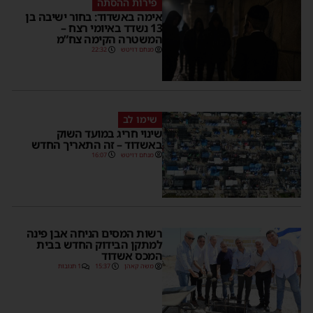
פירות ההסתה
אימה באשדוד: בחור ישיבה בן
13 נשדד באיומי רצח –
המשטרה הקימה צח”מ
מנחם דויטש
22:32
שימו לב
שינוי חריג במועד השוק
באשדוד – זה התאריך החדש
מנחם דויטש
16:07
רשות המסים הניחה אבן פינה
למתקן הבידוק החדש בבית
המכס אשדוד
משה קאהן
15:37
1 תגובות