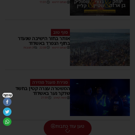
מנחם דויטש
11:01
סוף טוב
אותר בחור הישיבה שנעדר
בחוף הנפרד באשדוד
מנחם דויטש
22:08
3 תגובות
סגירת מעגל מהירה
המשטרה עצרה קטין בחשד
שדקר נער באשדוד
שיתוף
משה קאהן
21:59
טען עוד כתבות