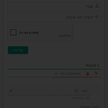
שם*
דוא"ל
(לא
חובה
1
תגובה
החדשות ביותר
פיני
1 חודש לפני
לייזר האלוף