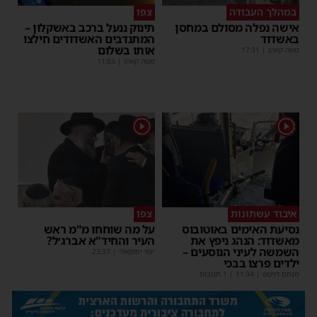
במהלך העבודה
צפו
אישה נפלה מסולם במחסן
תינוק ננעל ברכב באשקלון –
באשדוד
המתנדבים האשדודים חילצו
אותו בשלום
משה קאהן
|
17:31
משה קאהן
|
11:53
1
1
איבוד עשתונות
צפו
נסיעת האימים באוטובוס
על מה שוחחו מ"מ ראש
מאשדוד: הנהג ניפץ את
העיר והחיד"א אברג׳ל?
השמשה לעיני הנוסעים –
יוסי יחזקאלי
|
23:37
ילדים פרצו בבכי
מנחם דויטש
|
11:34
| 1 תגובות