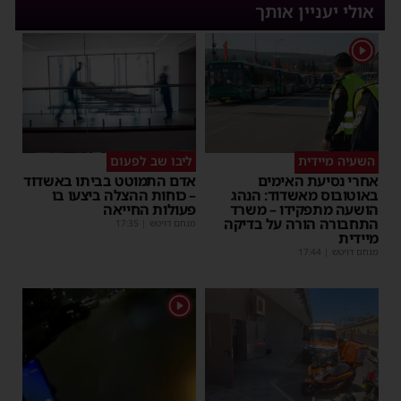
אולי יעניין אותך
1
השעיה מיידית
ליבו שב לפעום
אחרי נסיעת האימים
אדם התמוטט בביתו באשדוד
באוטובוס מאשדוד: הנהג
– כוחות ההצלה ביצעו בו
הושעה מתפקידו – משרד
פעולות החייאה
התחבורה הורה על בדיקה
מנחם דויטש
|
17:35
מיידית
מנחם דויטש
|
17:44
1