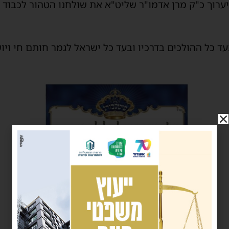
ערוך כ"ק מרן אדמו"ר שליט"א את שולחנו הטהור לכבוד הא
בעד כל ההולכים בדרכיו ובעד כל ישראל לגמר חותם חי ויו