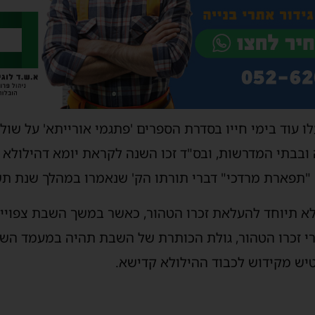
ו עוד בימי חייו בסדרת הספרים 'פתגמי אורייתא' על שו
ובבתי המדרשות, ובס"ד זכו השנה לקראת יומא דהילולא 
"תפארת מרדכי" דברי תורתו הק' שנאמרו במהלך שנת תש
לא תיוחד להעלאת זכרו הטהור, כאשר במשך השבת צפוי
רי זכרו הטהור, גולת הכותרת של השבת תהיה במעמד השו
יש מקידוש לכבוד ההילולא קדישא.