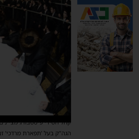
קהל חסידי פיטסבורג מציינים
הגה"ק בעל 'תפארת מרדכי' זצ