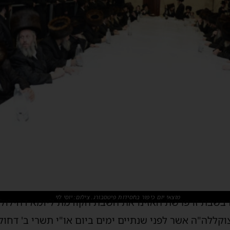
מוצאי יום כיפור בחסידות פיטסבורג. צילום: יוסי לוי
 בשבת זו פרשת האזינו את השבת הקודמת ליומא דהילולא
וקללה"ה אשר לפני שנתיים ימים ביום או"י תשרי ב' דחו