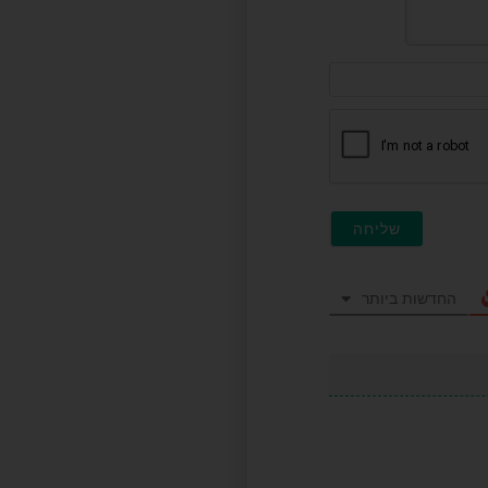
דוא"ל
(לא
חובה)
החדשות ביותר