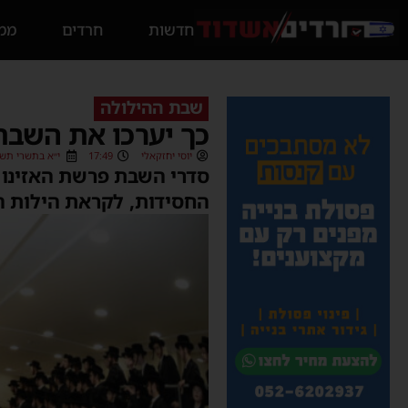
חדשות
חרדים
ממס
שבת ההילולה
כך יערכו את השבת
יוסי יחזקאלי
17:49
י״א בתשרי תשפ״ג (/2022
סדרי השבת פרשת האזינו ב
החסידות, לקראת הילות ה