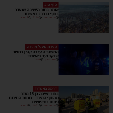
סוף טוב
אותר בחור הישיבה שנעדר
בחוף הנפרד באשדוד
מנחם דויטש
22:08
3 תגובות
סגירת מעגל מהירה
המשטרה עצרה קטין בחשד
שדקר נער באשדוד
משה קאהן
21:59
דרמה באשדוד
בחור ישיבה בן 15 נעדר
מהחוף הנפרד – כוחות החירום
פתחו בחיפושים
מנחם דויטש
18:32
1 תגובות