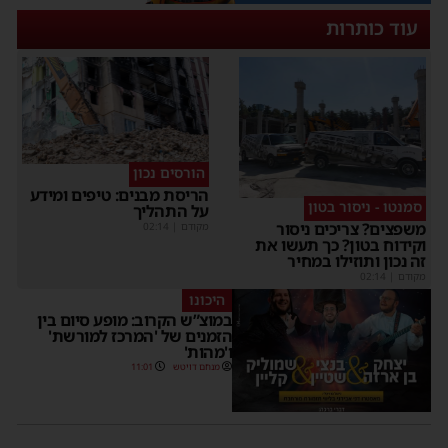
עוד כותרות
הורסים נכון
הריסת מבנים: טיפים ומידע
סמנטו - ניסור בטון
על התהליך
משפצים? צריכים ניסור
מקודם
|
02:14
וקידוח בטון? כך תעשו את
זה נכון ותוזילו במחיר
מקודם
|
02:14
היכונו
במוצ”ש הקרוב: מופע סיום בין
הזמנים של 'המרכז למורשת'
ו'מהות'
מנחם דויטש
11:01