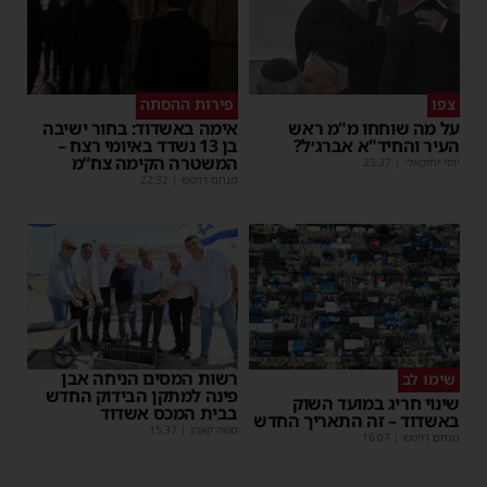
צפו
פירות ההסתה
על מה שוחחו מ"מ ראש
אימה באשדוד: בחור ישיבה
העיר והחיד"א אברג׳ל?
בן 13 נשדד באיומי רצח –
המשטרה הקימה צח”מ
יוסי יחזקאלי
|
23:37
מנחם דויטש
|
22:32
רשות המסים הניחה אבן
שימו לב
פינה למתקן הבידוק החדש
שינוי חריג במועד השוק
בבית המכס אשדוד
באשדוד – זה התאריך החדש
משה קאהן
|
15:37
מנחם דויטש
|
16:07