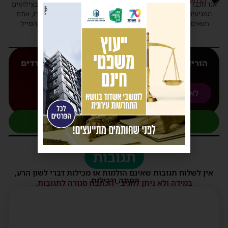
הבחירות לכנסת ה-25
,
יעקב טסלר
אנו מכבדים זכויות יוצרים ועושים מאמץ לאתר את בעלי הזכויות בצילומים
המגיעים לידינו. אם זיהיתים בפרסומינו צילום שיש לכם זכויות בו, אתם
רשאים לפנות אלינו ולבקש לחדול מהשימוש באמצעות כתובת המייל:
haredim.ashdod@gmail.com
הורידו עכשיו את האפליקצייה המובילה של 'חרדים
אשדוד' אליכם לנייד
לאנדורואיד
לאפל
להצטרפות לקבוצת העדכונים בוואטסאפ
פרסומת
תגובות
אין לשלוח תגובות שאינם הולמות או מכילות דברי לשון הרע,
הסתה ורכילות.
במידה ולא ניתן להגיב - הכתבה סגורה לתגובות.