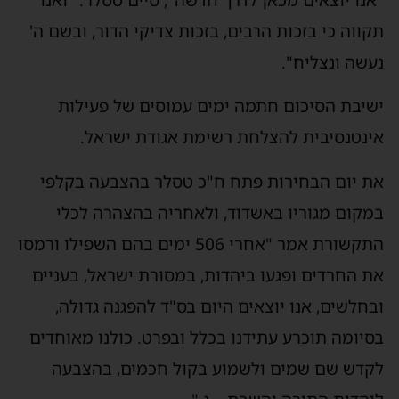
"אנו יוצאים מכאן לדרך חדשה", סיים טסלר. "ואנו
תקווה כי בזכות הרבים, בזכות צדיקי הדור, ובשם ה'
נעשה ונצליח".
ישיבת הסיכום חתמה ימים עמוסים של פעילות
אינטנסיבית להצלחת רשימת אגודת ישראל.
את יום הבחירות פתח ח"כ טסלר בהצבעה בקלפי
במקום מגוריו באשדוד, ולאחריה בהצהרה לכלי
התקשורת אמר "אחרי 506 ימים בהם השפילו ורמסו
את החרדים ופגעו ביהדות, במסורת ישראל, בעניים
ובחלשים, אנו יוצאים היום בס"ד להפגנה גדולה,
בסיומה תוכרע עתידנו בכלל ובפרט. כולנו מאוחדים
לקדש שם שמים ולשמוע בקול חכמים, בהצבעה