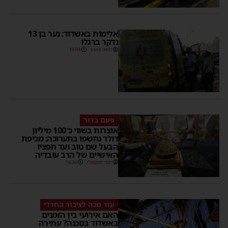
אלימות באשדוד: נער בן 13
נדקר ברגלו
משה קאהן
18:04
פעם בדור
אוצרות בשווי כ־100 מיליון
דולר נחשפו בתערוכה: מכיפת
הבעל שם טוב ועד חפציו
האישיים של הרב עובדיה
יוסי יחזקאלי
16:34
עוד מכה לציבור החרדי
האם אירועי בין הזמנים
באשדוד בסכנה? עתירה