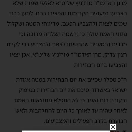
מרנן האדמו"ר מויז'ניץ שליט"א לאלפי שמות שלא
הצביעו בפעמים הקודמות והפצירו בהם, למען כבוד
שמים לצאת ולהצביע הפעם. מדיווחי המטה ושקלול
נתוני האמת עולה כי נרשמה הצלחה מרובה וכי
מרבית הנמענים שהבטיחו לצאת ולהצביע כדי לקיים
רצון צדיק, מרן האדמו"ר מויז'ניץ שליט"א, אכן יצאו
והצביעו ביום הבחירות
ח"כ טסלר שסיים את יום הבחירות במטה אגודת
ישראל באשדוד, סיכם את יום הבחירות בסיפוק
ובקורת רוח ואמר כי לא התפלא מתוצאות האמת
לאחר שהיה עד לאורך כל היום להתלהבות ולאש
הבוערת בקרב הפעילים והמצביעים.