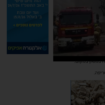
צה במשק במקום.
ריפה.