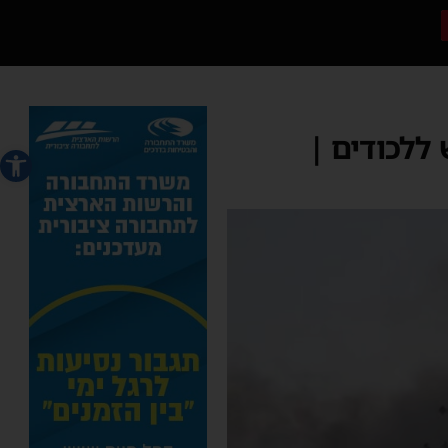
ללכודים |
פתח סרג