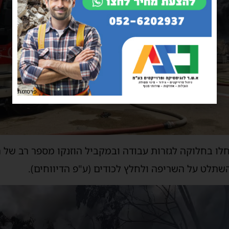
פרסומת
ו בחלוקה לגזרות עבודה ובמקביל הוזנקו מספר רב של ר
שתלט על השריפה ולחלץ לכודים (ע"פ הדיווחים).