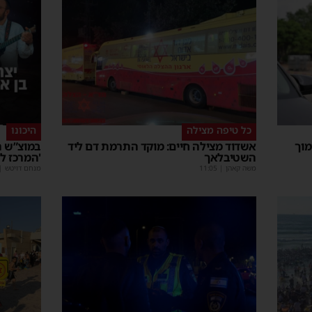
כל טיפה מצילה
היכונו
מוך
אשדוד מצילה חיים: מוקד התרמת דם ליד
במוצ”ש ה
השטיבלאך
'המרכז ל
משה קאהן
|
11:05
מנחם דויטש
|