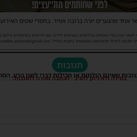
 אחד מהנערים יורה ברובה אוויר. בחסדי שמים האירוע 
 לאתר את בעלי הזכויות בצילומים המגיעים לידינו. אם זיהיתים בפרסומינו צילום 
ו ולבקש לחדול מהשימוש באמצעות כתובת המייל: haredim.ashdod@gmail.com
תגובות
גובות שאינם הולמות או מכילות דברי לשון הרע, הסת
במידה ולא ניתן להגיב - הכתבה סגורה לתגובות.