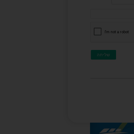
דוא"ל
(לא
חובה)