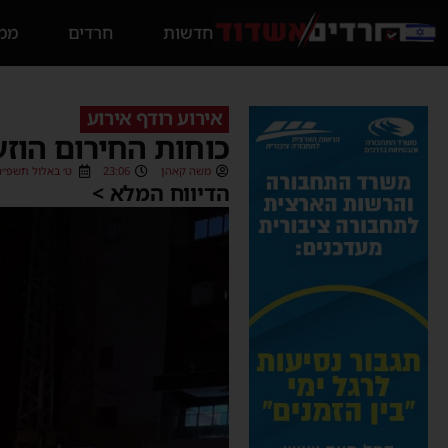
חדשות
חרדים
ממס
אירוע רודף אירוע
כוחות החירום הוזע
משה קאהן
23:06
ט׳ באלול תשפ״ה (/09/2025
הדיווח המלא >