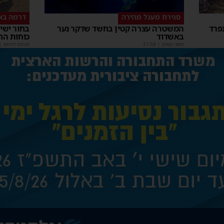
סגירת מעגל מהירה
דרמה בא
פרד
המשטרה עצרה קטין בחשד שדקר נער
באשדוד
כוחות הח
משה קאהן
|
21:59
מנחם דויטש
|