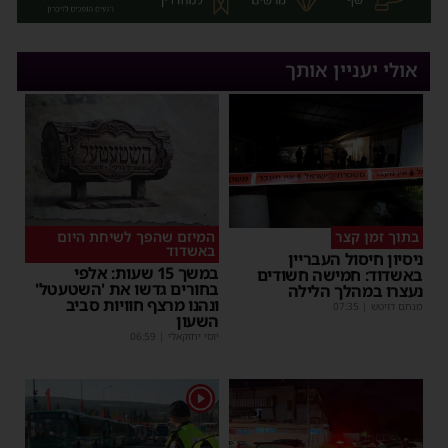
אולי יעניין אותך
בתוך זמן קצר
המיזם שהפך לשיחת היום
באשדוד
ניסיון חיסול העבריין
במשך 15 שעות: אלפי
באשדוד: חמישה חשודים
בחורים גדשו את 'השטעטל'
נעצרו במהלך הלילה
ונהנו מרצף חוויות סביב
מנחם דויטש
|
07:35
השעון
יוסי יחזקאלי
|
06:59
1