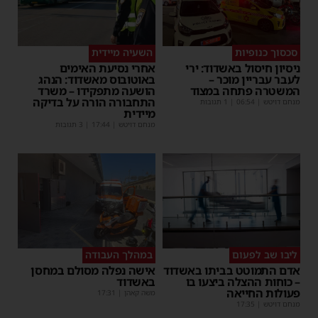
סכסוך כנופיות
השעיה מיידית
ניסיון חיסול באשדוד: ירי
אחרי נסיעת האימים
לעבר עבריין מוכר –
באוטובוס מאשדוד: הנהג
המשטרה פתחה במצוד
הושעה מתפקידו – משרד
התחבורה הורה על בדיקה
מנחם דויטש
|
06:54
| 1 תגובות
מיידית
מנחם דויטש
|
17:44
| 3 תגובות
ליבו שב לפעום
במהלך העבודה
אדם התמוטט בביתו באשדוד
אישה נפלה מסולם במחסן
– כוחות ההצלה ביצעו בו
באשדוד
פעולות החייאה
משה קאהן
|
17:31
מנחם דויטש
|
17:35