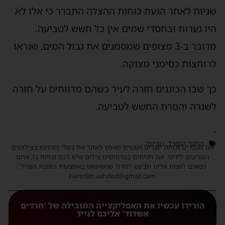
שניות לאחר הגעת כוחות ההצלה התברר כי אלו לא
היו נערות ובחסדי שמים אין כל חשש לטביעה.
מדובר ב-3 מצופים שמסמנים את גבול המים, שנראו
לרוחצות כסימני מצוקה.
כך שבו הכוננים חזרה לעיר כשהם מדווחים על חזרה
לשגרה והסרת החשש לטביעה.
-
החוף הנפרד
,
טביעה
אנו מכבדים זכויות יוצרים ועושים מאמץ לאתר את בעלי הזכויות בצילומים
המגיעים לידינו. אם זיהיתים בפרסומינו צילום שיש לכם זכויות בו, אתם
רשאים לפנות אלינו ולבקש לחדול מהשימוש באמצעות כתובת המייל:
haredim.ashdod@gmail.com
הורידו עכשיו את האפליקצייה המובילה של 'חרדים
אשדוד' אליכם לנייד