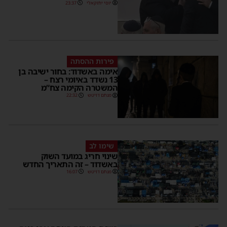
יוסי יחזקאלי
23:37
פירות ההסתה
אימה באשדוד: בחור ישיבה בן
13 נשדד באיומי רצח –
המשטרה הקימה צח”מ
מנחם דויטש
22:32
שימו לב
שינוי חריג במועד השוק
באשדוד – זה התאריך החדש
מנחם דויטש
16:07