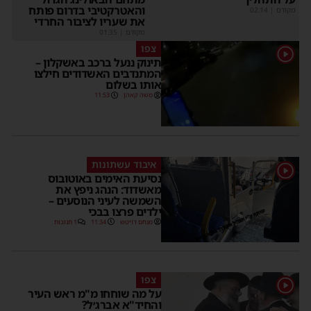
והאטרקטיבי בדרום פותח
מקודם
|
02:14
את שעריו לציבור החרדי
מקודם
|
01:35
צפו
1
תינוק ננעל ברכב באשקלון –
המתנדבים האשדודים חילצו
אותו בשלום
משה קאהן
11:53
איבוד עשתונות
1
נסיעת האימים באוטובוס
מאשדוד: הנהג ניפץ את
השמשה לעיני הנוסעים –
ילדים פרצו בבכי
מנחם דויטש
11:34
1 תגובות
צפו
1
על מה שוחחו מ"מ ראש העיר
והחיד"א אברג׳ל?