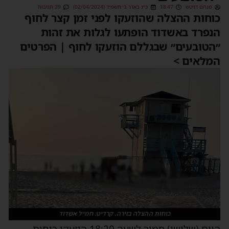
מנחם דויטש
18:47
כ״ג באדר ב׳ תשפ״ד (02/04/2024)
39 תגובות
כוחות ההצלה שהוזעקו לפני זמן קצר לחוף
הנפרד באשדוד הופתעו לגלות את זהות
״הטובעים״ שבגללם הוזעקו לחוף | הפרטים
המלאים >
כוחות ההצלה בזירה. קרדיט: חמ״ל אשדוד
היום (שלישי) סמוך לשעה 18:20 הוזעקו כוחות