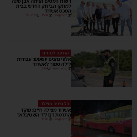
רשות המסים הניחה אבן פינה
למתקן הבידוק החדש בבית
המכס אשדוד
משה קאהן
15:37
2 תגובות
הודעה לנהגים
אלפי נהגים יושפעו: עבודות
לילה סמוך לאשדוד
מנחם דויטש
11:10
כל טיפה מצילה
אשדוד מצילה חיים: מוקד
התרמת דם ליד השטיבלאך
משה קאהן
11:05