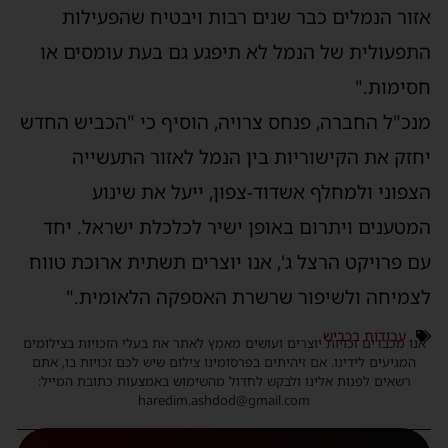
אזור הנמלים כבר שנים רבות ויבטיח שהפעילות
התפעולית של הנמל לא תיפגע גם בעת עומסים או
חסימות."
מנכ"ל החברה, פנחס צרויה, הוסיף כי "הכביש החדש
יחזק את הקישוריות בין הנמל לאזור התעשייה
הצפוני ולמחלף אשדוד-צפון, ייעל את שינוע
המטענים ויתרום באופן ישיר לכלכלת ישראל. יחד
עם פרויקט הרצל ג', אנו יוצרים תשתית ארוכת טווח
לצמיחה ולשיפור שרשרת האספקה הלאומית."
עבודות בכביש
אנו מכבדים זכויות יוצרים ועושים מאמץ לאתר את בעלי הזכויות בצילומים
המגיעים לידינו. אם זיהיתים בפרסומינו צילום שיש לכם זכויות בו, אתם
רשאים לפנות אלינו ולבקש לחדול מהשימוש באמצעות כתובת המייל:
haredim.ashdod@gmail.com