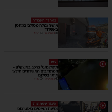
במהלך העבודה
אישה נפלה מסולם במחסן
באשדוד
משה קאהן
17:31
צפו
1
תינוק ננעל ברכב באשקלון –
המתנדבים האשדודים חילצו
אותו בשלום
משה קאהן
11:53
איבוד עשתונות
1
נסיעת האימים באוטובוס