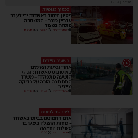
מקודם
|
02:14
סכסוך כנופיות
ניסיון חיסול באשדוד: ירי לעבר
עבריין מוכר – המשטרה
פתחה במצוד
מנחם דויטש
06:54
1 תגובות
השעיה מיידית
1
אחרי נסיעת האימים
באוטובוס מאשדוד: הנהג
הושעה מתפקידו – משרד
התחבורה הורה על בדיקה
מיידית
מנחם דויטש
17:44
4 תגובות
ליבו שב לפעום
אדם התמוטט בביתו באשדוד
– כוחות ההצלה ביצעו בו
פעולות החייאה
מנחם דויטש
17:35