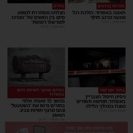
זהירות בדרכים
גלריה
תאונה באשדוד: הולכת רגל
הצלחה מסחררת למופע
נפגעה מרכב חולף
סיום בין הזמנים של 'המרכז
למורשת' ו'מהות'
משה קאהן
|
12:22
משה קאהן
|
09:34
בתוך זמן קצר
המיזם שהפך לשיחת היום
באשדוד
ניסיון חיסול העבריין
במשך 15 שעות: אלפי
באשדוד: חמישה חשודים
בחורים גדשו את 'השטעטל'
נעצרו במהלך הלילה
ונהנו מרצף חוויות סביב
מנחם דויטש
|
07:35
השעון
יוסי יחזקאלי
|
06:59