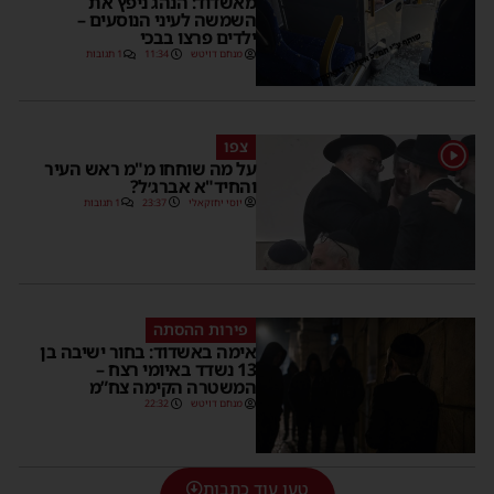
מאשדוד: הנהג ניפץ את
השמשה לעיני הנוסעים –
ילדים פרצו בבכי
מנחם דויטש
11:34
1 תגובות
צפו
1
על מה שוחחו מ"מ ראש העיר
והחיד"א אברג׳ל?
יוסי יחזקאלי
23:37
1 תגובות
פירות ההסתה
אימה באשדוד: בחור ישיבה בן
13 נשדד באיומי רצח –
המשטרה הקימה צח”מ
מנחם דויטש
22:32
טען עוד כתבות