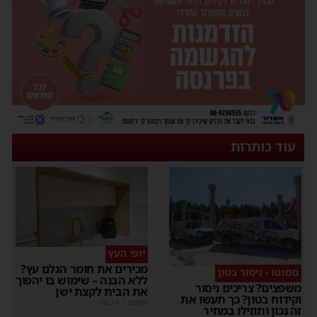
עוד כותרות
יופי העץ
מכירים את חומר הגלם עץ?
סמנטו - ניסור בטון
ללא הבנה – שימוש בו יהפוך
משפצים? צריכים ניסור
את הבית לקצת ישן
וקידוח בטון? כך תעשו את
מקודם
|
02:14
זה נכון ותוזילו במחיר