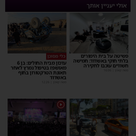
אולי יעניין אותך
פשיטה על בית הימורים
כלי מסוכן
בלתי חוקי באשדוד: חמישה
עדכון מבית החולים: בן 6
חשודים עוכבו לחקירה
מאושפז בטיפול נמרץ לאחר
משה קאהן
|
16:06
תאונת הטרקטורון בחוף
באשדוד
משה קאהן
|
12:26
1