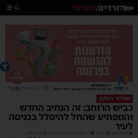
פתח סרג
שחרור הפקק
כביש הרוחב: זה הנתיב החדש
והמפתיע שהחל להיסלל בכניסה
לעיר
מנחם דויטש
11:02
כ׳ בכסלו תשפ״ו (10/12/2025)
תגובה אחת