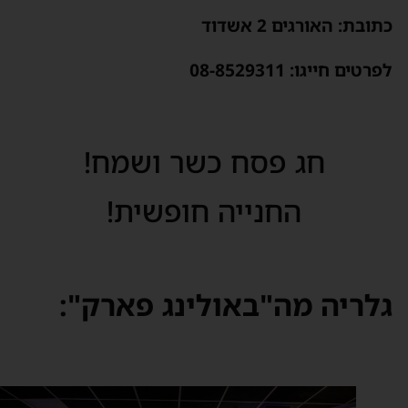
תובת: האורגים 2 אשדוד
רטים חייגו: ‎08-8529311
חג פסח כשר ושמח!
החנייה חופשית!
לריה מה"באולינג פארק":