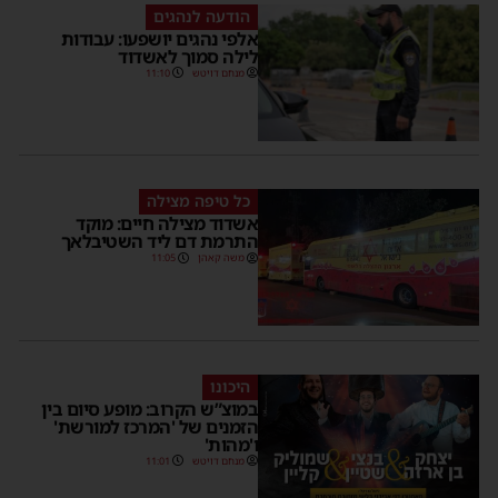
הודעה לנהגים
אלפי נהגים יושפעו: עבודות
לילה סמוך לאשדוד
מנחם דויטש
11:10
כל טיפה מצילה
שית
אשדוד מצילה חיים: מוקד
התרמת דם ליד השטיבלאך
משה קאהן
11:05
היכונו
במוצ”ש הקרוב: מופע סיום בין
הזמנים של 'המרכז למורשת'
ו'מהות'
מנחם דויטש
11:01