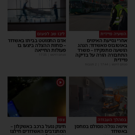
השעיה מיידית
ליבו שב לפעום
אחרי נסיעת האימים
אדם התמוטט בביתו באשדוד
באוטובוס מאשדוד: הנהג
– כוחות ההצלה ביצעו בו
הושעה מתפקידו – משרד
פעולות החייאה
התחבורה הורה על בדיקה
מנחם דויטש
|
17:35
מיידית
מנחם דויטש
|
17:44
| 2 תגובות
1
במהלך העבודה
צפו
אישה נפלה מסולם במחסן
תינוק ננעל ברכב באשקלון –
באשדוד
המתנדבים האשדודים חילצו