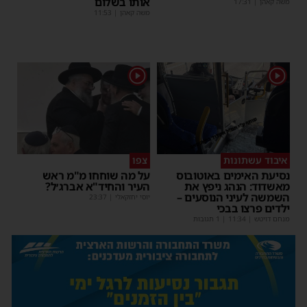
אותו בשלום
משה קאהן
|
17:31
משה קאהן
|
11:53
1
1
איבוד עשתונות
צפו
נסיעת האימים באוטובוס
על מה שוחחו מ"מ ראש
מאשדוד: הנהג ניפץ את
העיר והחיד"א אברג׳ל?
השמשה לעיני הנוסעים –
יוסי יחזקאלי
|
23:37
ילדים פרצו בבכי
מנחם דויטש
|
11:34
| 1 תגובות