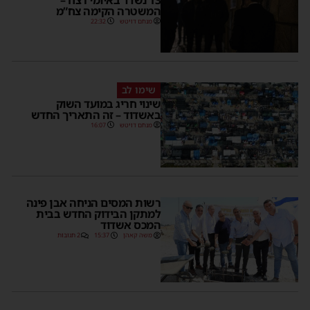
המשטרה הקימה צח”מ
מנחם דויטש
22:32
שימו לב
שינוי חריג במועד השוק
באשדוד – זה התאריך החדש
מנחם דויטש
16:07
רשות המסים הניחה אבן פינה
למתקן הבידוק החדש בבית
המכס אשדוד
משה קאהן
15:37
2 תגובות