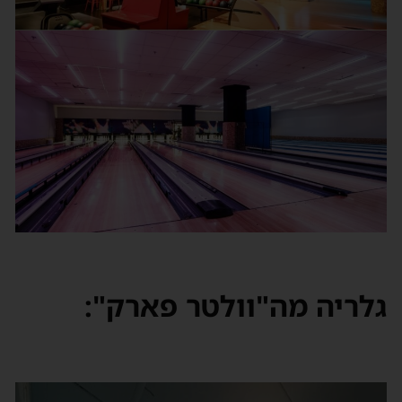
לריה מה"וולטר פארק":