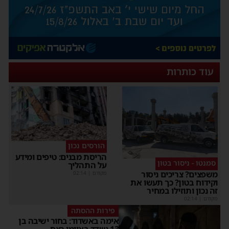
עוד כותרות
הורסים נכון
הריסת מבנים: טיפים ומידע
סמנטו - ניסור בטון
על התהליך
שפצים? צריכים ניסור
מקודם
|
02:14
קידוח בטון? כך תעשו את
ה נכון ותוזילו במחיר
קודם
|
02:14
פירות ההסתה
אימה באשדוד: בחור ישיבה בן
13 נשדד באיומי רצח –