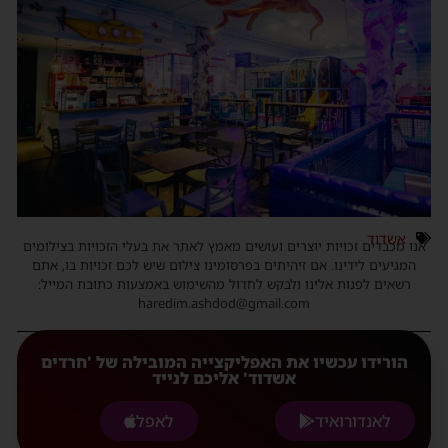
אשדוד
נו מכבדים זכויות יוצרים ועושים מאמץ לאתר את בעלי הזכויות בצילומים
המגיעים לידינו. אם זיהיתים בפרסומינו צילום שיש לכם זכויות בו, אתם
רשאים לפנות אלינו ולבקש לחדול מהשימוש באמצעות כתובת המייל:
haredim.ashdod@gmail.com
הורידו עכשיו את האפליקצייה המובילה של 'חרדים
אשדוד' אליכם לנייד
לאנדורואיד
לאפל