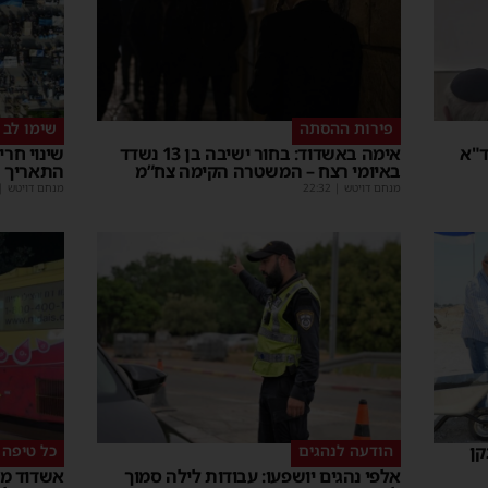
פירות ההסתה
שימו לב
ד"א
אימה באשדוד: בחור ישיבה בן 13 נשדד
שינוי חר
באיומי רצח – המשטרה הקימה צח”מ
התאריך 
מנחם דויטש
|
22:32
מנחם דויטש
|
קן
הודעה לנהגים
כל טיפה 
אלפי נהגים יושפעו: עבודות לילה סמוך
אשדוד מצ