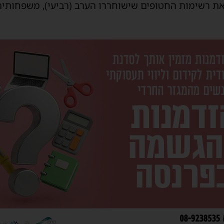
ת רשימות החטופים שישוחררו הערב (רביעי), משפחותיה