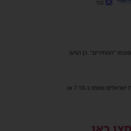
כמו "המחירים". כן הגיעו
גברים מבוגרים (מעל גיל מילואים), חיילות, גברים במילואים, חיילים בשירות סדיר וגופות ישראלים שמתו ב-7.10 או
צו כאן