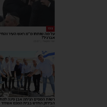
צפו
על מה שוחחו מ"מ ראש העיר והחי
אברג׳ל?
יוסי יחזקאלי
|
23:37
רשות המסים הניחה אבן פינה למת
הבידוק החדש בבית המכס אשדוד
משה קאהן
|
15:37