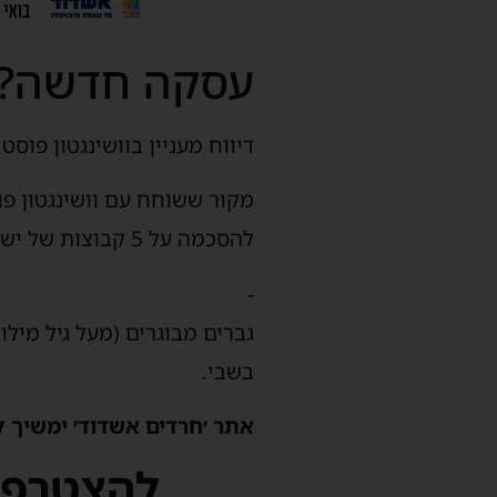
עסקה חדשה?!
דיווח מעניין בוושינגטון פוס
מקור ששוחח עם וושינגטון פו
להסכמה על 5 קבוצות של ישראלים שישוחררו בפעימות הבאות (אם יהיו):
-
בשבי.
אתר ׳חרדים אשדוד׳ ימשיך ל
להצטרפו