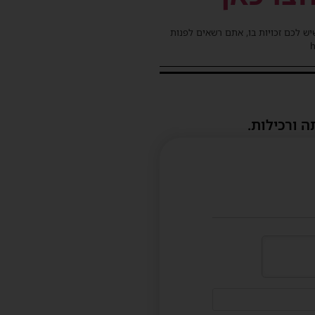
שיש לכם זכויות בו, אתם רשאים לפנות
ה ורכילות.
דוא"ל
(לא