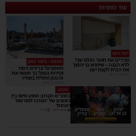
עוד כותרות
יופי העץ
כירים את חומר הגלם עץ?
סמנטו - ניסור בטון
לא הבנה – שימוש בו יהפוך
משפצים? צריכים ניסור
ת הבית לקצת ישן
וקידוח בטון? כך תעשו את
קודם
|
02:14
זה נכון ותוזילו במחיר
מקודם
|
02:14
היכונו
במוצ”ש הקרוב: מופע סיום בין
הזמנים של 'המרכז למורשת'
ו'מהות'
מנחם דויטש
11:01