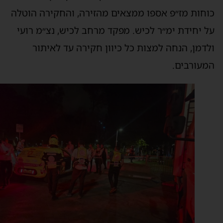
וחות מז״פ אספו ממצאים מהזירה, והחקירה הוטלה
ל יחידת ימ״ר לכיש. מפקד מרחב לכיש, נצ״מ רועי
לדמן, הנחה למצות כל כיוון חקירה עד לאיתור
מעורבים.