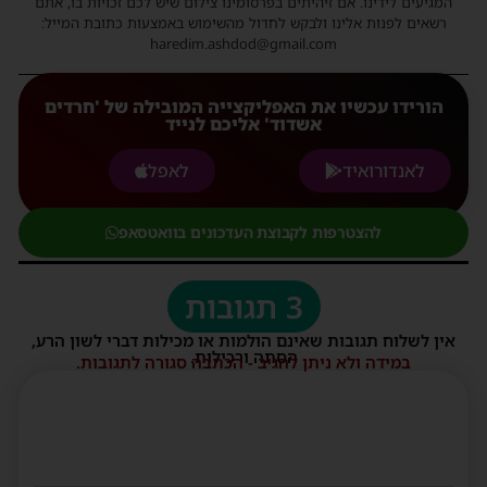
המגיעים לידינו. אם זיהיתים בפרסומינו צילום שיש לכם זכויות בו, אתם
רשאים לפנות אלינו ולבקש לחדול מהשימוש באמצעות כתובת המייל:
haredim.ashdod@gmail.com
הורידו עכשיו את האפליקצייה המובילה של 'חרדים
אשדוד' אליכם לנייד
לאנדורואיד
לאפל
להצטרפות לקבוצת העדכונים בוואטסאפ
3 תגובות
אין לשלוח תגובות שאינם הולמות או מכילות דברי לשון הרע,
הסתה ורכילות.
במידה ולא ניתן להגיב - הכתבה סגורה לתגובות.