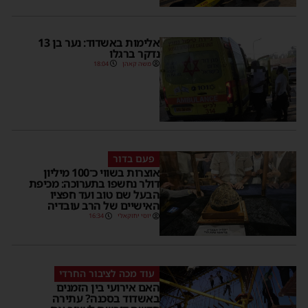
אלימות באשדוד: נער בן 13
נדקר ברגלו
משה קאהן
18:04
פעם בדור
אוצרות בשווי כ־100 מיליון
דולר נחשפו בתערוכה: מכיפת
הבעל שם טוב ועד חפציו
האישיים של הרב עובדיה
יוסי יחזקאלי
16:34
עוד מכה לציבור החרדי
האם אירועי בין הזמנים
באשדוד בסכנה? עתירה