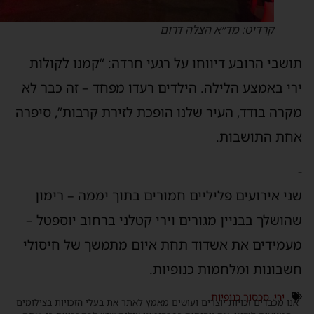
קרדיט: מד״א הצלה דרום
ושבי הרובע דיווחו על רגעי חרדה: “קמנו לקולות
רי באמצע הלילה. הילדים רעדו מפחד – זה כבר לא
קרה בודד, העיר שלנו הופכת לזירת קרבות”, סיפרה
חת התושבות.
ני אירועים פליליים חמורים בתוך יממה – רימון
הושלך בבניין מגורים וירי קטלני ברחוב יוספטל –
עמידים את אשדוד תחת איום מתמשך של חיסולי
שבונות ומלחמות כנופיות.
ירי
,
סכסוך כנופיות
נו מכבדים זכויות יוצרים ועושים מאמץ לאתר את בעלי הזכויות בצילומים