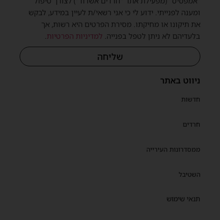
"אמפסיס" (מפעילת אתר "חרדים אשדוד") לצורך טיפול
ומענה לפנייתי. ידוע לי כי אני רשאי/ת לעיין במידע, לבקש
שית
את תיקונו או מחיקתו. מסירת הפרטים היא רשות, אך
בלעדיהם לא ניתן לטפל בפנייה.
למדיניות הפרטיות
.
שליחה
ניווט באתר
חדשות
חרדים
ממסדרונות העירייה
השטיבל
תנאי שימוש