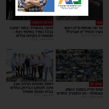
פרסומת
צפו
פירות ההסתה
על מה שוחחו מ"מ ראש
אימה באשדוד: בחור ישיבה
העיר והחיד"א אברג׳ל?
בן 13 נשדד באיומי רצח –
המשטרה הקימה צח”מ
יוסי יחזקאלי
|
23:37
מנחם דויטש
|
22:32
רשות המסים הניחה אבן
שימו לב
פינה למתקן הבידוק החדש
שינוי חריג במועד השוק
בבית המכס אשדוד
באשדוד – זה התאריך החדש
משה קאהן
|
15:37
מנחם דויטש
|
16:07