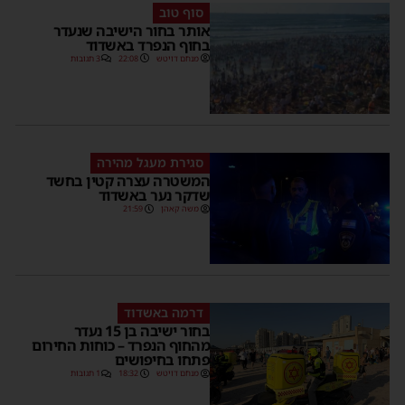
סוף טוב
אותר בחור הישיבה שנעדר
בחוף הנפרד באשדוד
מנחם דויטש
22:08
3 תגובות
סגירת מעגל מהירה
המשטרה עצרה קטין בחשד
שדקר נער באשדוד
משה קאהן
21:59
דרמה באשדוד
בחור ישיבה בן 15 נעדר
מהחוף הנפרד – כוחות החירום
פתחו בחיפושים
מנחם דויטש
18:32
1 תגובות