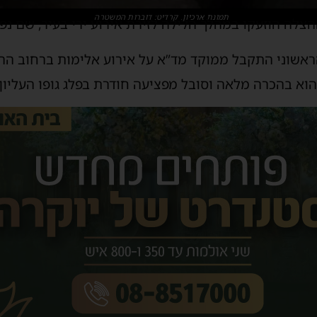
תמונת ארכיון. קרדיט: דוברות המשטרה
וזעקו במהלך הלילה לזירת אירוע ירי בעיר, שם נפצע נער בן 17 בא
הראשוני התקבל ממוקד מד”א על אירוע אלימות ברחוב הרב
וא בהכרה מלאה וסובל מפציעה חודרת בפלג גופו העליון.