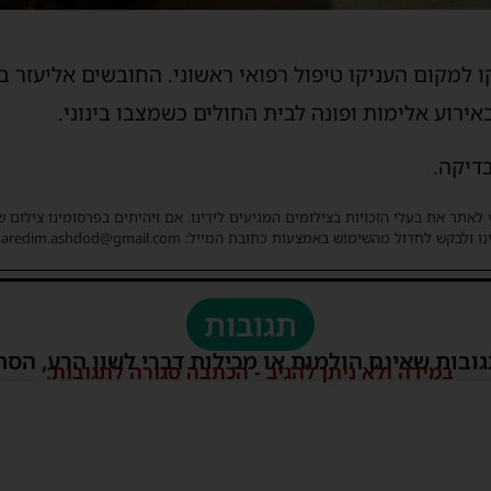
 למקום העניקו טיפול רפואי ראשוני. החובשים אליעזר בן
ירוע אלימות ופונה לבית החולים כשמצבו בינוני.
דיקה.
 לאתר את בעלי הזכויות בצילומים המגיעים לידינו. אם זיהיתים בפרסומינו צילום 
ו ולבקש לחדול מהשימוש באמצעות כתובת המייל: haredim.ashdod@gmail.com
תגובות
גובות שאינם הולמות או מכילות דברי לשון הרע, הסת
במידה ולא ניתן להגיב - הכתבה סגורה לתגובות.