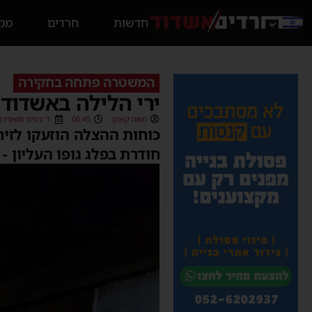
חדשות
חרדים
ממס
המשטרה פתחה בחקירה
ירי הלילה באשדוד: בן 17 נפצע במהלך אירוע אלימ
משה קאהן
06:45
ד׳ בסיון תשפ״ו (20/05/2026)
חודרת בפלג גופו העליון -