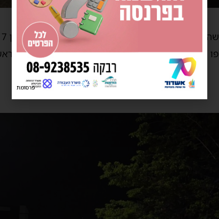
ו העליון. יחד עם צוותי מד”א הענקנו לו טיפול רפואי רא
פרסומת