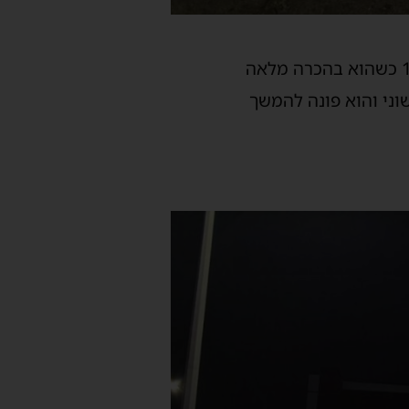
שלמה מילר, כונן הצלה דרום שהגיע למקום, סיפר: “כשהגענו למקום הבחנו בצעיר בן 17 כשהוא בהכרה מלאה
שוני והוא פונה להמשך