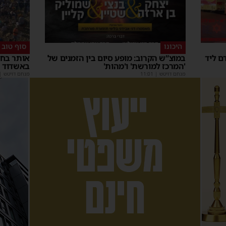
היכונו
סוף טוב
ם ליד
במוצ”ש הקרוב: מופע סיום בין הזמנים של
אותר בחו
'המרכז למורשת' ו'מהות'
באשדוד
מנחם דויטש
|
11:01
מנחם דויטש
|