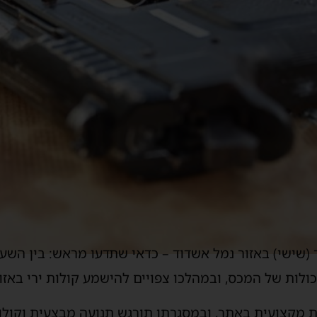
ות של המכס, ובמהלכו צפויים להישמע קולות ירי באזור
 מקצועית באתר, ובמסגרתו תורגש תנועה מבצעית וקולות