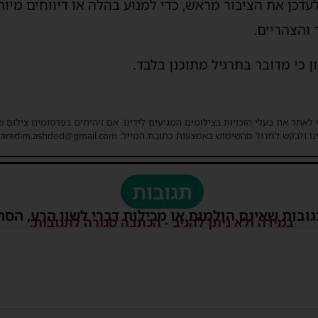
דכן את הציבור מראש, כדי למנוע בהלה או דיווחים מיו
והצהריים.
כי מדובר בתרגיל מתוכנן בלבד.
 לאתר את בעלי הזכויות בצילומים המגיעים לידינו. אם זיהיתים בפרסומינו צילום 
ו ולבקש לחדול מהשימוש באמצעות כתובת המייל: haredim.ashdod@gmail.com
תגובות
גובות שאינם הולמות או מכילות דברי לשון הרע, הסת
במידה ולא ניתן להגיב - הכתבה סגורה לתגובות.