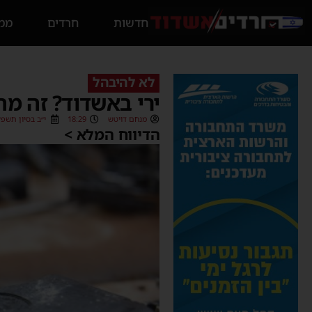
חדשות
חרדים
ממס
לא להיבהל
ירי באשדוד? זה מ
מנחם דויטש
18:29
י״ב בסיון תשפ״ו (05/2026
הדיווח המלא >