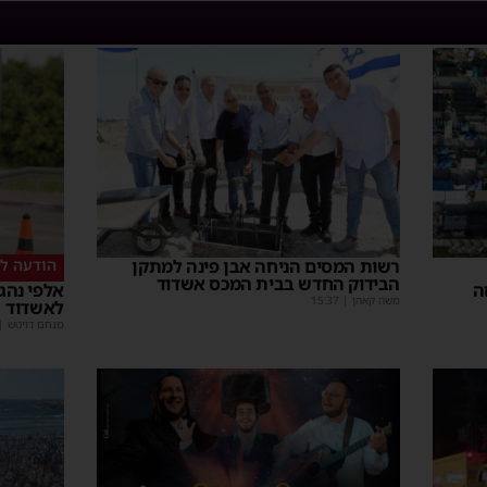
רשות המסים הניחה אבן פינה למתקן
הודעה לנ
הבידוק החדש בבית המכס אשדוד
ה
אלפי נהגי
משה קאהן
|
15:37
לאשדוד
מנחם דויטש
|