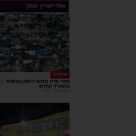
אולי יעניין אותך
שימו לב
שינוי חריג במועד השוק באשדוד – ז
התאריך החדש
מנחם דויטש
|
16:07