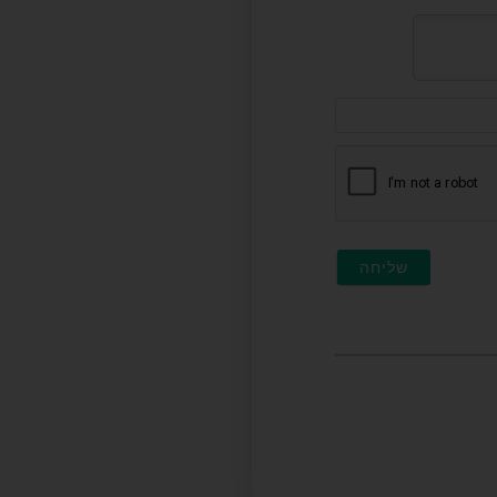
דוא"ל
(לא
חובה)