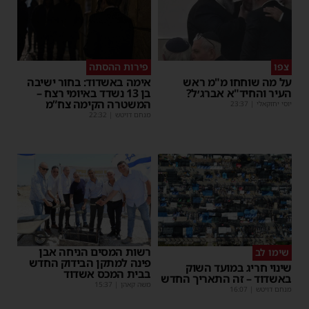
צפו
פירות ההסתה
על מה שוחחו מ"מ ראש
אימה באשדוד: בחור ישיבה
העיר והחיד"א אברג׳ל?
בן 13 נשדד באיומי רצח –
המשטרה הקימה צח”מ
יוסי יחזקאלי
|
23:37
מנחם דויטש
|
22:32
רשות המסים הניחה אבן
שימו לב
פינה למתקן הבידוק החדש
שינוי חריג במועד השוק
בבית המכס אשדוד
באשדוד – זה התאריך החדש
משה קאהן
|
15:37
מנחם דויטש
|
16:07