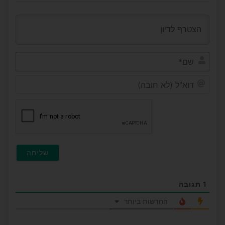
שם*
דוא"ל
(לא
חובה
1
תגובה
החדשות ביותר