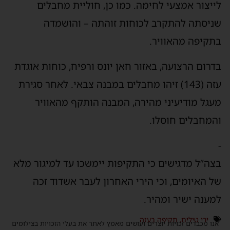
לייצור אמצעי לחימה. כמו כן, חוליית מחבלים
שניסתה להתקרב לכוחות זוהתה – והושמדה
בתקיפה מהאוויר.
בדרום הרצועה, באזור חאן יונס ורפיח, כוחות אוגדת
עזה (143) זיהו מחבלים במבנה צבאי. לאחר סגירת
מעגל מודיעיני מהירה, המבנה הותקף מהאוויר
והמחבלים חוסלו.
-
בצה”ל מדגישים כי התקיפות יימשכו עד למיגור מלא
של האיומים, וכי הירי האחרון לעבר אשדוד זכה
למענה ישיר ומהיר.
ירי טילים
,
תקיפה בעזה
אנו מכבדים זכויות יוצרים ועושים מאמץ לאתר את בעלי הזכויות בצילומים