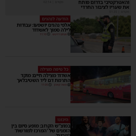
והאטרקטיבי בדרום פותח
מקודם
|
02:14
את שעריו לציבור החרדי
מקודם
|
01:35
הודעה לנהגים
אלפי נהגים יושפעו: עבודות
לילה סמוך לאשדוד
מנחם דויטש
11:10
כל טיפה מצילה
אשדוד מצילה חיים: מוקד
התרמת דם ליד השטיבלאך
משה קאהן
11:05
היכונו
במוצ”ש הקרוב: מופע סיום בין
הזמנים של 'המרכז למורשת'
ו'מהות'