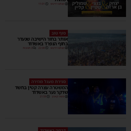
מנחם דויטש
11:01
סוף טוב
אותר בחור הישיבה שנעדר
בחוף הנפרד באשדוד
מנחם דויטש
22:08
3 תגובות
סגירת מעגל מהירה
המשטרה עצרה קטין בחשד
שדקר נער באשדוד
משה קאהן
21:59
דרמה באשדוד