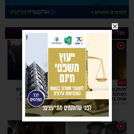
אולי יעניין אותך
1
1
צפו
איבוד עשתונות
תינוק ננעל ברכב באשקלון –
נסיעת האימים באוטובוס
המתנדבים האשדודים חילצו
מאשדוד: הנהג ניפץ את
אותו בשלום
השמשה לעיני הנוסעים –
ילדים פרצו בבכי
משה קאהן
|
11:53
מנחם דויטש
|
11:34
פרסומת
1