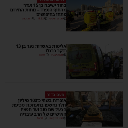
בחור ישיבה בן 15 נעדר
מהחוף הנפרד – כוחות החירום
פתחו בחיפושים
מנחם דויטש
18:32
1 תגובות
אלימות באשדוד: נער בן 13
נדקר ברגלו
משה קאהן
18:04
פעם בדור
אוצרות בשווי כ־100 מיליון
דולר נחשפו בתערוכה: מכיפת
הבעל שם טוב ועד חפציו
האישיים של הרב עובדיה
יוסי יחזקאלי
16:34