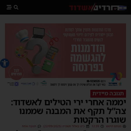
פתח סרג
תגובה מיידית
יממה אחרי ירי הטילים לאשדוד:
צה”ל תקף את המבנה שממנו
שוגרו הרקטות
מנחם דויטש
12:39
כ״ט באלול תשפ״ה (22/09/2025)
תגובה אחת