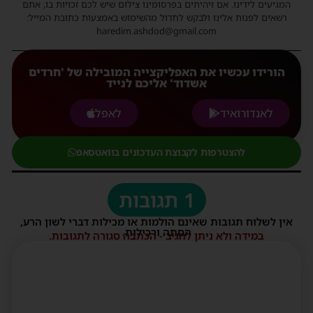
המגיעים לידינו. אם זיהיתים בפרסומינו צילום שיש לכם זכויות בו, אתם
רשאים לפנות אלינו ולבקש לחדול מהשימוש באמצעות כתובת המייל:
haredim.ashdod@gmail.com
הורידו עכשיו את האפליקצייה המובילה של 'חרדים
אשדוד' אליכם לנייד
לאנדורואיד
לאפל
להצטרפות לקבוצת העדכונים בוואטסאפ
1 תגובות
אין לשלוח תגובות שאינם הולמות או מכילות דברי לשון הרע,
הסתה ורכילות.
במידה ולא ניתן להגיב - הכתבה סגורה לתגובות.