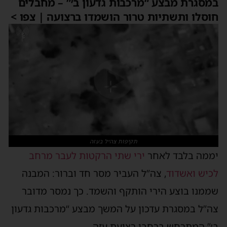
במסגרת מבצע “מרכבות גדעון ב׳” – מחבלים
חוסלו ותשתיות טרור הושמדו ברצועה | צפו >
תקיפות צה״ל בעזה
יממה בלבד לאחר
ירי שתי הרקטות לעבר מרחב
לכיש ואשדוד
, צה”ל העביר מסר חד וברור: המבנה
שממנו בוצע הירי הותקף והשמד. כך נמסר מדובר
צה”ל במסגרת עדכון על המשך מבצע “מרכבות גדעון
ב׳” המתרחש ברחבי רצועת עזה.