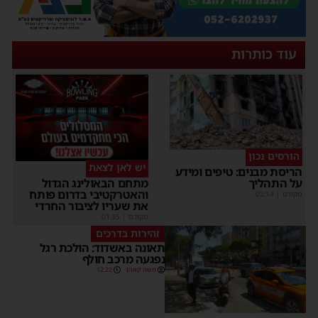
עוד כותרות
הורסים נכון
יש לאן לצאת
ריסת מבנים: טיפים ומידע
ל התהליך
מתחם הבאולינג הגדול
והאטרקטיבי בדרום פותח
קודם
|
02:14
את שעריו לציבור החרדי
מקודם
|
01:35
זהירות בדרכים
תאונה באשדוד: הולכת רגל
נפגעה מרכב חולף
משה קאהן
12:22