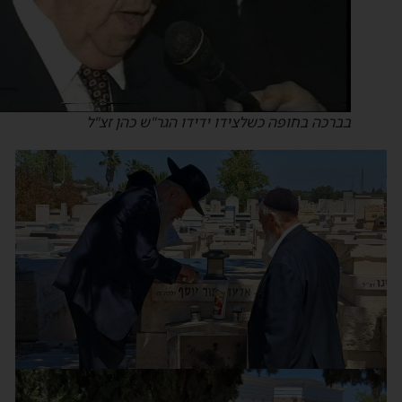
בברכה בחופה כשלצידו ידידו הגר"ש כהן זצ"ל