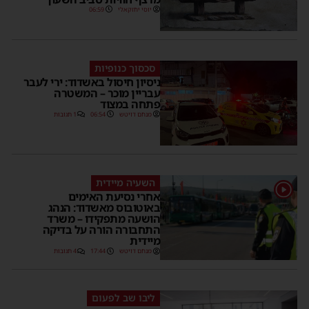
יוסי יחזקאלי
06:59
סכסוך כנופיות
ניסיון חיסול באשדוד: ירי לעבר
עבריין מוכר – המשטרה
פתחה במצוד
מנחם דויטש
06:54
1 תגובות
השעיה מיידית
אחרי נסיעת האימים
באוטובוס מאשדוד: הנהג
הושעה מתפקידו – משרד
התחבורה הורה על בדיקה
מיידית
מנחם דויטש
17:44
4 תגובות
ליבו שב לפעום