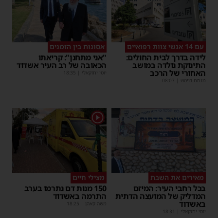
עם 14 אנשי צוות רפואיים
אסונות בין הזמנים
לידה בדרך לבית החולים:
"אני מתחנן": קריאתו
התינוקת נולדה במושב
הכאובה של רב העיר אשדוד
האחורי של הרכב
יוסי יחזקאלי
|
18:35
מנחם דויטש
|
08:07
1
מאירים את השבת
מצילי חיים
בכל רחבי העיר: המיזם
150 מנות דם נתרמו בערב
המדליק של המועצה הדתית
התרמה באשדוד
באשדוד
משה קאהן
|
18:25
יוסי יחזקאלי
|
18:31