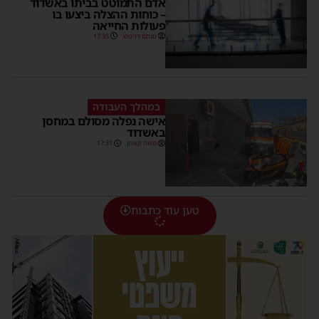
אדם התמוטט בביתו באשדוד
– כוחות ההצלה ביצעו בו
פעולות החייאה
מנחם דויטש
17:35
במהלך העבודה
אישה נפלה מסולם במחסן
באשדוד
משה קאהן
17:31
טען עוד כתבות