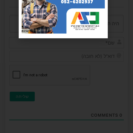
פרסומת
שם*
דוא"ל
(לא
חובה)
COMMENTS
0