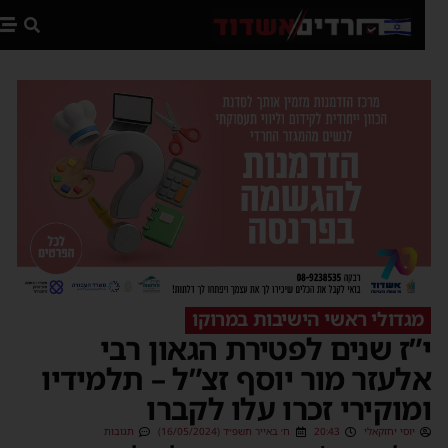
פת
מגדולי ראשי הישיבות במרוקו
”ז שנים לפטירת הגאון רבי
לעזר מור יוסף זצ”ל – תלמידיו
מוקירי זכרו עלו לקברו
יוסי יחזקאלי
20:43
ח׳ באייר תשפ״ד (16/05/2024)
תגובות