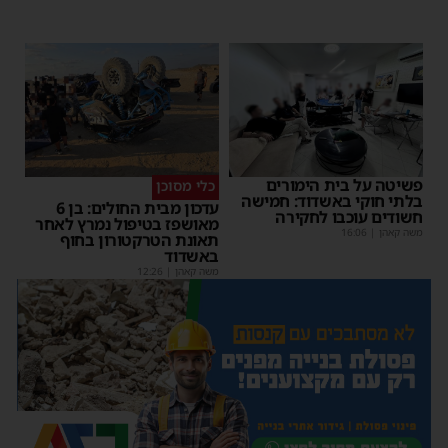
פשיטה על בית הימורים
כלי מסוכן
בלתי חוקי באשדוד: חמישה
עדכון מבית החולים: בן 6
חשודים עוכבו לחקירה
מאושפז בטיפול נמרץ לאחר
משה קאהן
|
16:06
תאונת הטרקטורון בחוף
באשדוד
משה קאהן
|
12:26