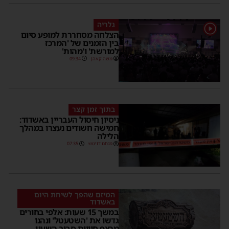
גלריה
הצלחה מסחררת למופע סיום
בין הזמנים של 'המרכז
למורשת' ו'מהות'
משה קאהן
09:34
בתוך זמן קצר
ניסיון חיסול העבריין באשדוד:
חמישה חשודים נעצרו במהלך
הלילה
מנחם דויטש
07:35
המיזם שהפך לשיחת היום
באשדוד
במשך 15 שעות: אלפי בחורים
גדשו את 'השטעטל' ונהנו
מרצף חוויות סביב השעון