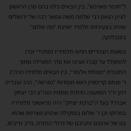
"חכמי מארכש", בין הבאים בלט בהם מרן הראשון
ציון הגאון רבי שלמה משה עמאר רבה של ירושלים
היה בצעירותו תלמיד ישיבת "נוה שלום"
קזבלנקה.
שעות הצהריים הגיעו תלמידיו ומוקירי זכרו
התפלל על קברו וערכו את סדר התפילה מתוך
חוברת "מנוחת אלעזר", בין הבאים תלמידו הרה"ג
' פנחס קריספין ראש מוסדות "מורשה", הרב עובדיה
הן יו"ר המועצה הדתית שחמיו הגה"צ רבי יצחק
ברג'ל בעל ה"ברכת יצחק" היה מראשוני תלמידיו
מרוקו וכן ר' שלום בוסקילה שהגיע מצרפת שהוא
נו של אהובם וחביבם של גדולי התורה, נדיב נדיבים,