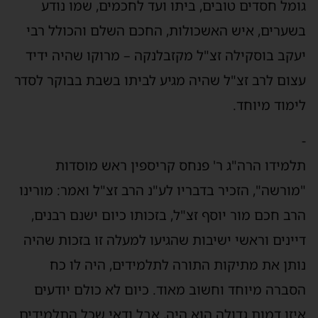
ומל חסדים טובים, ביתו ועד לחכמים, שמו נודע
שערים, איש האשכולות, החכם השלם והכולל רבי
עקב בוסקילה זצ"ל מקזבלנקה – מרוקו שהיה ידיד
צום לרב זצ"ל שהיה מגיע לביתו בשבת בבוקר לסדר
ימוד מיוחד.
למידו הרה"ג ר' פנחס קריספין ראש מוסדות
מורשה", הזכיר בדבריו לע"נ הרב זצ"ל ואמר: מורינו
רב חכם מור יוסף זצ"ל, בזכותו כיום ישנם רבנים,
יינים וראשי ישיבות שהגיעו למעלה זו בזכות שהיה
ותן את מתיקות התורה לתלמידים, היה לו כח
סברה מיוחד וחשוב מאוד. כיום לא כולם יודעים
יזו דמות גדולה הוא היה, אבל ודאי שכל התלמידים