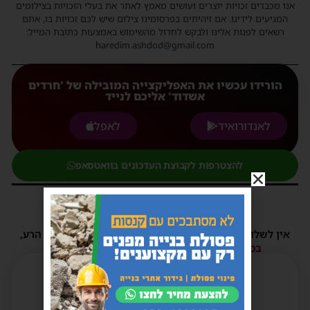
נו מכבדים זכויות יוצרים ועושים מאמץ לאתר את בעלי הזכויות בצילומים
המגיעים לידינו. אם זיהיתים בפרסומינו צילום שיש לכם זכויות בו, אתם
רשאים לפנות אלינו ולבקש לחדול מהשימוש באמצעות כתובת המייל:
haredim.ashdod@gmail.com
הורידו עכשיו את האפליקצייה המובילה של 'חרדים
אשדוד' אליכם לנייד
לאנדורואיד
לאפל
להצטרפות לקבוצת העדכונים בוואטסאפ
תגובות
אין לשלוח תגובות שאינם הולמות או מכילות דברי לשון הרע,
הסתה ורכילות.
במידה ולא ניתן להגיב - הכתבה סגורה לתגובות.