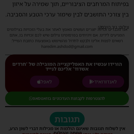
בפיתוח המרחבים הציבוריים, תוך שמירה על איזון
בין צורכי התושבים לבין שימור ערכי הטבע והסביבה.
צילום: ניר רויבסקי
אנו מכבדים זכויות יוצרים ועושים מאמץ לאתר את בעלי הזכויות בצילומים
המגיעים לידינו. אם זיהיתים בפרסומינו צילום שיש לכם זכויות בו, אתם
רשאים לפנות אלינו ולבקש לחדול מהשימוש באמצעות כתובת המייל:
haredim.ashdod@gmail.com
הורידו עכשיו את האפליקצייה המובילה של 'חרדים
אשדוד' אליכם לנייד
לאנדורואיד
לאפל
להצטרפות לקבוצת העדכונים בוואטסאפ
תגובות
אין לשלוח תגובות שאינם הולמות או מכילות דברי לשון הרע,
הסתה ורכילות.