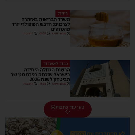
ריקול
משרד הבריאות באזהרה
לצרכנים: הדבש הפופולרי יורד
מהמדפים
מנחם דויטש
06:57
1 תגובות
כבוד לאשדוד
הרשות הגדולה היחידה
בישראל שזכתה בפרס מגן שר
הביטחון לשנת 2026
מנחם דויטש
18:36
1 תגובות
טען עוד כתבות