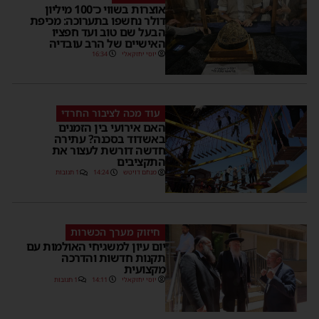
אוצרות בשווי כ־100 מיליון
דולר נחשפו בתערוכה: מכיפת
הבעל שם טוב ועד חפציו
האישיים של הרב עובדיה
יוסי יחזקאלי
16:34
עוד מכה לציבור החרדי
האם אירועי בין הזמנים
באשדוד בסכנה? עתירה
חדשה דורשת לעצור את
התקציבים
מנחם דויטש
14:24
1 תגובות
חיזוק מערך הכשרות
יום עיון למשגיחי האולמות עם
תקנות חדשות והדרכה
מקצועית
יוסי יחזקאלי
14:11
1 תגובות