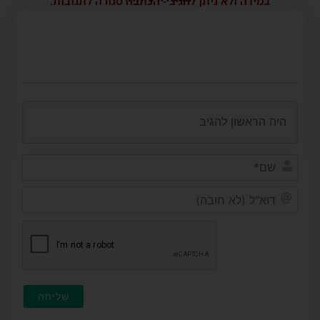
במידה ולא ניתן להגיב - הכתבה סגורה לתגובות.
שם*
דוא"ל
(לא
חובה