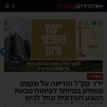
פתח סרג
בשורה
יו”ר קק”ל הודיעה על תקציב
מפתיע במיוחד לפיתוח טבעת
הטבע העירונית ונחל לכיש
אביב נחשוני
11:10
ו׳ בטבת תשפ״ה (06/01/2025)
תגובות