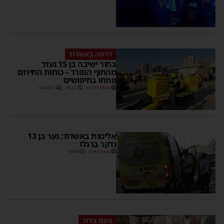
דרמה באשדוד
בחור ישיבה בן 15 נעדר
מהחוף הנפרד – כוחות החירום
פתחו בחיפושים
מנחם דויטש
18:32
1 תגובות
אלימות באשדוד: נער בן 13
נדקר ברגלו
משה קאהן
18:04
פעם בדור