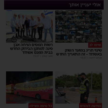
אולי יעניין אותך
רשות המסים הניחה אבן
שימו לב
פינה למתקן הבידוק החדש
שינוי חריג במועד השוק
בבית המכס אשדוד
באשדוד – זה התאריך החדש
משה קאהן
|
15:37
מנחם דויטש
|
16:07
הודעה לנהגים
כל טיפה מצילה