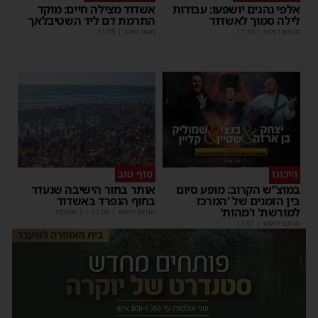
אלפי נהגים יושפעו: עבודות
אשדוד מצילה חיים: מוקד
לילה סמוך לאשדוד
התרמת דם ליד השטיבלאך
מנחם דויטש
|
11:10
משה קאהן
|
11:05
היכונו
סוף טוב
במוצ”ש הקרוב: מופע סיום
אותר בחור הישיבה שנעדר
בין הזמנים של 'המרכז
בחוף הנפרד באשדוד
למורשת' ו'מהות'
מנחם דויטש
|
22:08
| 3 תגובות
מנחם דויטש
|
11:01