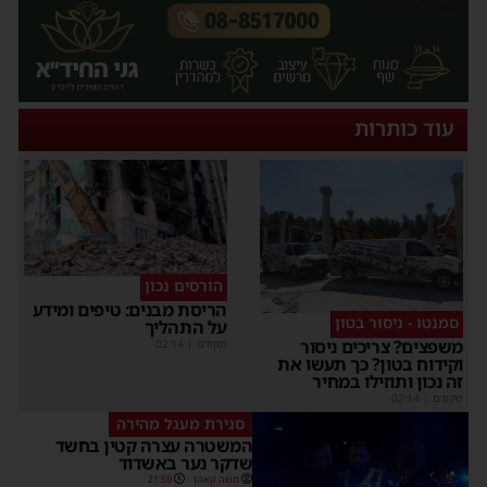
עוד כותרות
הורסים נכון
הריסת מבנים: טיפים ומידע
סמנטו - ניסור בטון
על התהליך
משפצים? צריכים ניסור
מקודם
|
02:14
וקידוח בטון? כך תעשו את
זה נכון ותוזילו במחיר
מקודם
|
02:14
סגירת מעגל מהירה
המשטרה עצרה קטין בחשד
שדקר נער באשדוד
משה קאהן
21:59