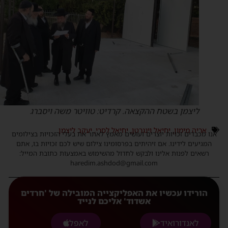
ליצמן בשטח ההקצאה. קרדיט: טוויטר משה ויסברג
אריה מימון
,
יחיאל וינגרטן
,
יחיאל לסרי
,
יעקב ליצמן
נו מכבדים זכויות יוצרים ועושים מאמץ לאתר את בעלי הזכויות בצילומים
המגיעים לידינו. אם זיהיתים בפרסומינו צילום שיש לכם זכויות בו, אתם
רשאים לפנות אלינו ולבקש לחדול מהשימוש באמצעות כתובת המייל:
haredim.ashdod@gmail.com
הורידו עכשיו את האפליקצייה המובילה של 'חרדים
אשדוד' אליכם לנייד
לאנדורואיד
לאפל