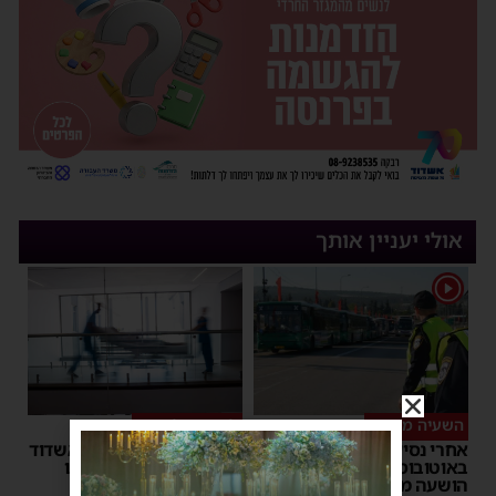
אולי יעניין אותך
1
השעיה מיידית
ליבו שב לפעום
אחרי נסיעת האימים
אדם התמוטט בביתו באשדוד
באוטובוס מאשדוד: הנהג
– כוחות ההצלה ביצעו בו
הושעה מתפקידו – משרד
פעולות החייאה