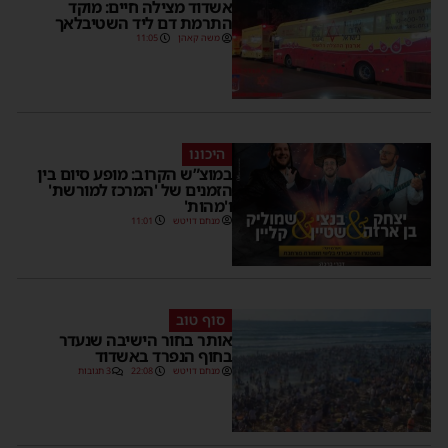
אשדוד מצילה חיים: מוקד
התרמת דם ליד השטיבלאך
משה קאהן
11:05
היכונו
במוצ”ש הקרוב: מופע סיום בין
הזמנים של 'המרכז למורשת'
ו'מהות'
מנחם דויטש
11:01
סוף טוב
אותר בחור הישיבה שנעדר
בחוף הנפרד באשדוד
מנחם דויטש
22:08
3 תגובות