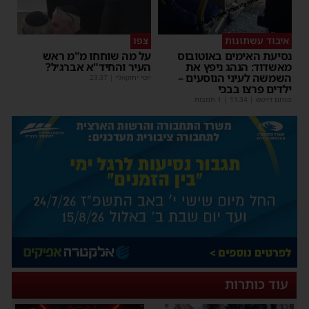
איבוד עשתונות
צפו
נסיעת האימים באוטובוס
על מה שוחחו מ"מ ראש
מאשדוד: הנהג ניפץ את
העיר והחיד"א אברג׳ל?
השמשה לעיני הנוסעים –
יוסי יחזקאלי
|
23:37
ילדים פרצו בבכי
מנחם דויטש
|
11:34
| 1 תגובות
עוד כותרות