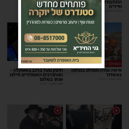
התחבורה הורה על בדיקה
מנחם דויטש
|
17:35
מיידית
מנחם דויטש
|
17:44
| 3 תגובות
1
פרסומת
במהלך העבודה
צפו
אישה נפלה מסולם במחסן
תינוק ננעל ברכב באשקלון –
באשדוד
המתנדבים האשדודים חילצו
אותו בשלום
משה קאהן
|
17:31
משה קאהן
|
11:53
1
1