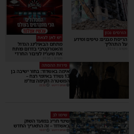
הורסים נכון
יש לאן לצאת
ריסת מבנים: טיפים ומידע
ל התהליך
מתחם הבאולינג הגדול
והאטרקטיבי בדרום פותח
קודם
|
02:14
את שעריו לציבור החרדי
מקודם
|
01:35
פירות ההסתה
אימה באשדוד: בחור ישיבה בן
13 נשדד באיומי רצח –
המשטרה הקימה צח”מ
מנחם דויטש
22:32
שימו לב
שינוי חריג במועד השוק
באשדוד – זה התאריך החדש
מנחם דויטש
16:07