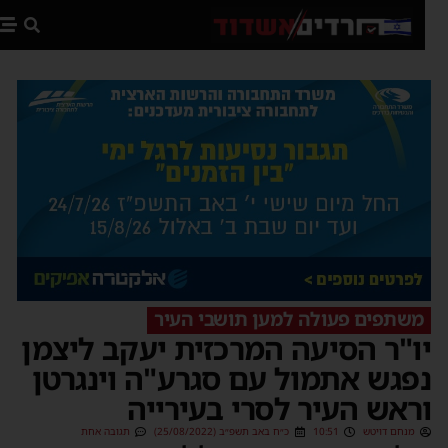
פת
משתפים פעולה למען תושבי העיר
ו"ר הסיעה המרכזית יעקב ליצמן
פגש אתמול עם סגרע"ה וינגרטן
ראש העיר לסרי בעירייה
מנחם דויטש
10:51
כ״ח באב תשפ״ב (25/08/2022)
תגובה אחת