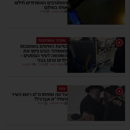
המתנדבים האשדודים חילצו
אותו בשלום
משה קאהן
11:53
איבוד עשתונות
1
נסיעת האימים באוטובוס
מאשדוד: הנהג ניפץ את
השמשה לעיני הנוסעים –
ילדים פרצו בבכי
מנחם דויטש
11:34
1 תגובות
צפו
1
על מה שוחחו מ"מ ראש העיר
והחיד"א אברג׳ל?
יוסי יחזקאלי
23:37