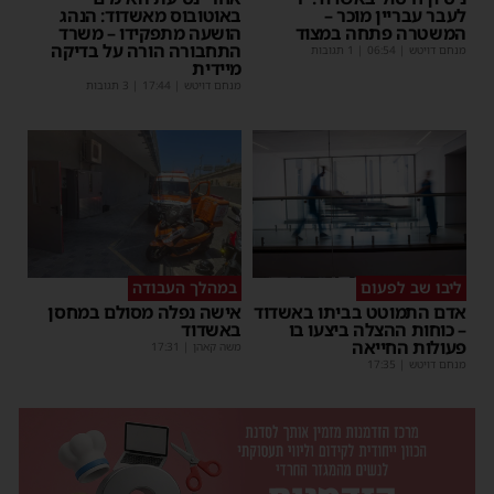
לעבר עבריין מוכר –
באוטובוס מאשדוד: הנהג
המשטרה פתחה במצוד
הושעה מתפקידו – משרד
התחבורה הורה על בדיקה
מנחם דויטש
|
06:54
| 1 תגובות
מיידית
מנחם דויטש
|
17:44
| 3 תגובות
ליבו שב לפעום
במהלך העבודה
אדם התמוטט בביתו באשדוד
אישה נפלה מסולם במחסן
– כוחות ההצלה ביצעו בו
באשדוד
פעולות החייאה
משה קאהן
|
17:31
מנחם דויטש
|
17:35