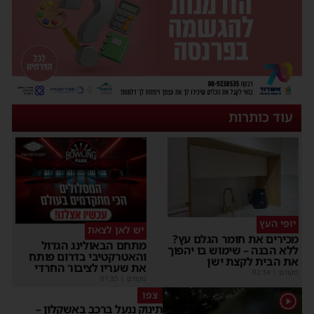
עוד כותרות
יופי העץ
יש לאן לצאת
מכירים את חומר הגלם עץ?
מתחם הבאולינג הגדול
ללא הבנה – שימוש בו יהפוך
והאטרקטיבי בדרום פותח
את הבית לקצת ישן
את שעריו לציבור החרדי
מקודם
|
02:14
מקודם
|
01:35
צפו
1
תינוק ננעל ברכב באשקלון –