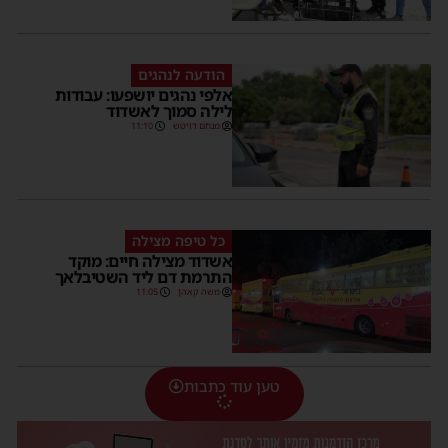
הודעה לנהגים
אלפי נהגים יושפעו: עבודות
לילה סמוך לאשדוד
מנחם דויטש
11:10
כל טיפה מצילה
אשדוד מצילה חיים: מוקד
התרמת דם ליד השטיבלאך
משה קאהן
11:05
טען עוד כתבות