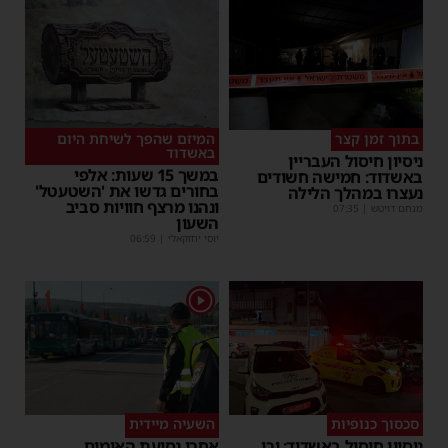
בתוך זמן קצר
המיזם שהפך לשיחת היום
באשדוד
ניסיון חיסול העבריין
במשך 15 שעות: אלפי
באשדוד: חמישה חשודים
בחורים גדשו את 'השטעטל'
נעצרו במהלך הלילה
ונהנו מרצף חוויות סביב
מנחם דויטש
|
07:35
השעון
יוסי יחזקאלי
|
06:59
1
סכסוך כנופיות
השעיה מיידית
ניסיון חיסול באשדוד: ירי
אחרי נסיעת האימים