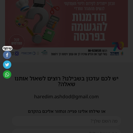
שיתוף
יש לכם עדכון בשבילנו? רוצים לשאול אותנו
שאלה?
haredim.ashdod@gmail.com
או שילחו אלינו פנייה ונחזור אליכם בהקדם