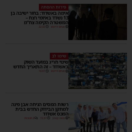
פירות ההסתה
אימה באשדוד: בחור ישיבה בן
13 נשדד באיומי רצח –
המשטרה הקימה צח”מ
מנחם דויטש
22:32
שימו לב
שינוי חריג במועד השוק
באשדוד – זה התאריך החדש
מנחם דויטש
16:07
רשות המסים הניחה אבן פינה
למתקן הבידוק החדש בבית
המכס אשדוד
משה קאהן
15:37
2 תגובות