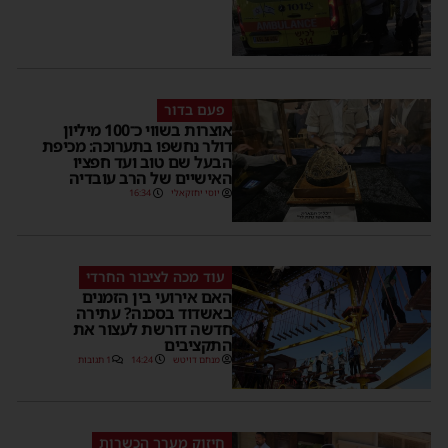
פעם בדור
אוצרות בשווי כ־100 מיליון
דולר נחשפו בתערוכה: מכיפת
הבעל שם טוב ועד חפציו
האישיים של הרב עובדיה
יוסי יחזקאלי
16:34
עוד מכה לציבור החרדי
האם אירועי בין הזמנים
באשדוד בסכנה? עתירה
חדשה דורשת לעצור את
התקציבים
מנחם דויטש
14:24
1 תגובות
חיזוק מערך הכשרות