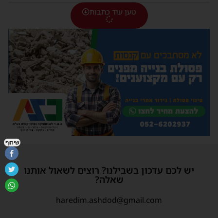
טען עוד כתבות
שיתוף
יש לכם עדכון בשבילנו? רוצים לשאול אותנו
שאלה?
haredim.ashdod@gmail.com