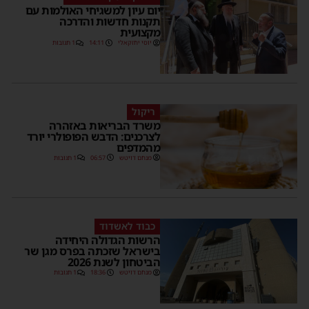
יום עיון למשגיחי האולמות עם
תקנות חדשות והדרכה
מקצועית
יוסי יחזקאלי
14:11
1 תגובות
ריקול
משרד הבריאות באזהרה
לצרכנים: הדבש הפופולרי יורד
מהמדפים
מנחם דויטש
06:57
1 תגובות
כבוד לאשדוד
הרשות הגדולה היחידה
בישראל שזכתה בפרס מגן שר
הביטחון לשנת 2026
מנחם דויטש
18:36
1 תגובות