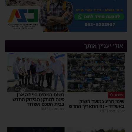
אולי יעניין אותך
רשות המסים הניחה אבן
שימו לב
פינה למתקן הבידוק החדש
שינוי חריג במועד השוק
בבית המכס אשדוד
באשדוד – זה התאריך החדש
משה קאהן
|
15:37
מנחם דויטש
|
16:07