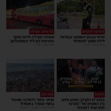
הודעה לנהגים
כל טיפה מצילה
אלפי נהגים יושפעו: עבודות
אשדוד מצילה חיים: מוקד
לילה סמוך לאשדוד
התרמת דם ליד השטיבלאך
מנחם דויטש
|
11:10
משה קאהן
|
11:05
היכונו
סוף טוב
במוצ”ש הקרוב: מופע סיום
אותר בחור הישיבה שנעדר
בין הזמנים של 'המרכז
בחוף הנפרד באשדוד
למורשת' ו'מהות'
מנחם דויטש
|
22:08
| 3 תגובות