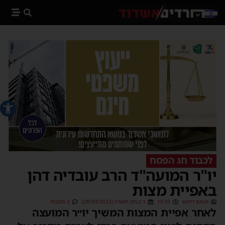
פתח סרג
לכבוד חג הפסח
יו"ר המועה"ד הרב עובדיה דהן
באפיית מצות
מנחם דויטש
15:50
ו׳ בניסן תשפ״ג (28/03/2023)
2 תגובות
לאחר אפיית המצות המשיך יו״ר המועצה