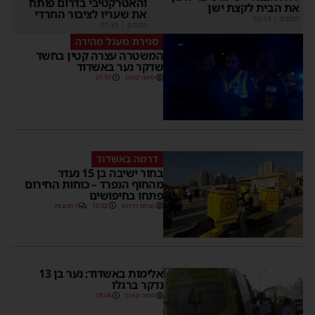
והאטרקטיבי בדרום פותח
את הבית לקצת ישן
את שעריו לציבור החרדי
מקודם
|
02:14
מקודם
|
01:35
סגירת מעגל מהירה
המשטרה עצרה קטין בחשד
שדקר נער באשדוד
משה קאהן
21:59
דרמה באשדוד
בחור ישיבה בן 15 נעדר
מהחוף הנפרד – כוחות החירום
פתחו בחיפושים
מנחם דויטש
18:32
1 תגובות
אלימות באשדוד: נער בן 13
נדקר ברגלו
משה קאהן
18:04