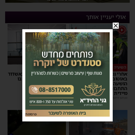
אולי יעניין אותך
1
השעיה מיידית
ליבו שב לפעום
אחרי נסיעת האימים
אדם התמוטט בביתו באשדוד
באוטובוס מאשדוד: הנהג
– כוחות ההצלה ביצעו בו
הושעה מתפקידו – משרד
פעולות החייאה
התחבורה הורה על בדיקה
מנחם דויטש
|
17:35
מיידית
מנחם דויטש
|
17:44
1
פרסומת