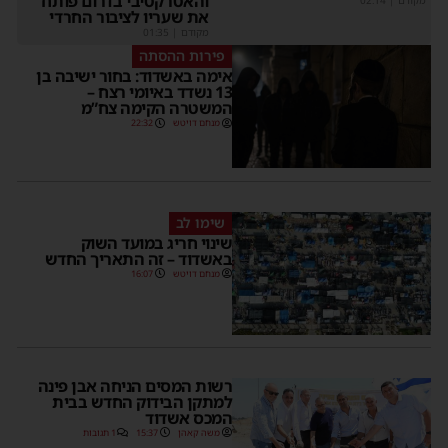
והאטרקטיבי בדרום פותח
מקודם
|
02:14
את שעריו לציבור החרדי
מקודם
|
01:35
פירות ההסתה
אימה באשדוד: בחור ישיבה בן
13 נשדד באיומי רצח –
המשטרה הקימה צח”מ
מנחם דויטש
22:32
שימו לב
שינוי חריג במועד השוק
באשדוד – זה התאריך החדש
מנחם דויטש
16:07
רשות המסים הניחה אבן פינה
למתקן הבידוק החדש בבית
המכס אשדוד
משה קאהן
15:37
1 תגובות