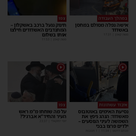
במהלך העבודה
צפו
אישה נפלה מסולם במחסן
תינוק ננעל ברכב באשקלון –
באשדוד
המתנדבים האשדודים חילצו
אותו בשלום
משה קאהן
|
17:31
משה קאהן
|
11:53
1
1
איבוד עשתונות
צפו
נסיעת האימים באוטובוס
על מה שוחחו מ"מ ראש
מאשדוד: הנהג ניפץ את
העיר והחיד"א אברג׳ל?
השמשה לעיני הנוסעים –
יוסי יחזקאלי
|
23:37
ילדים פרצו בבכי
מנחם דויטש
|
11:34
| 1 תגובות