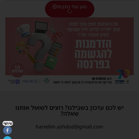
טען עוד כתבות
יש לכם עדכון בשבילנו? רוצים לשאול אותנו
שאלה?
שיתוף
haredim.ashdod@gmail.com