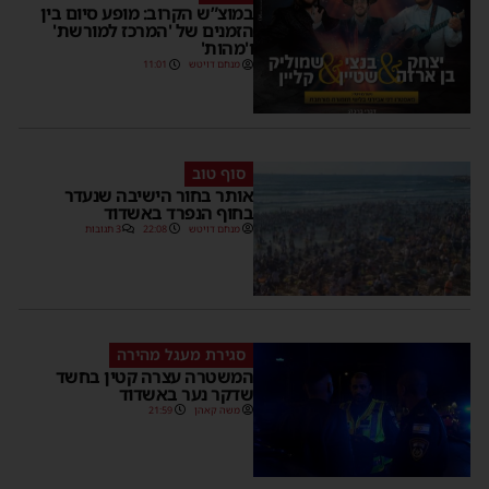
במוצ”ש הקרוב: מופע סיום בין
הזמנים של 'המרכז למורשת'
ו'מהות'
מנחם דויטש
11:01
סוף טוב
אותר בחור הישיבה שנעדר
בחוף הנפרד באשדוד
מנחם דויטש
22:08
3 תגובות
סגירת מעגל מהירה
המשטרה עצרה קטין בחשד
שדקר נער באשדוד
משה קאהן
21:59