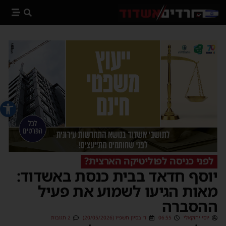
פתח סרג
לפני כניסה לפוליטיקה הארצית?
יוסף חדאד בבית כנסת באשדוד:
מאות הגיעו לשמוע את פעיל
ההסברה
יוסי יחזקאלי
06:55
ד׳ בסיון תשפ״ו (20/05/2026)
2 תגובות