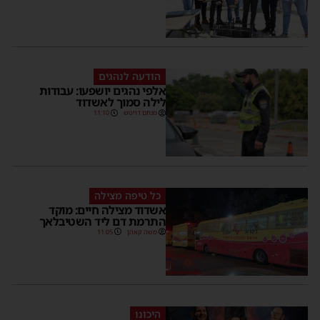
הודעה לנהגים
אלפי נהגים יושפעו: עבודות
לילה סמוך לאשדוד
מנחם דויטש
11:10
כל טיפה מצילה
אשדוד מצילה חיים: מוקד
התרמת דם ליד השטיבלאך
משה קאהן
11:05
היכונו