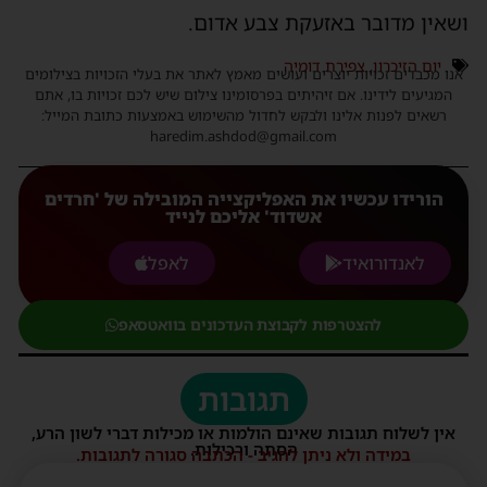
ושאין מדובר באזעקת צבע אדום.
יום הזיכרון
,
צפירת דומיה
אנו מכבדים זכויות יוצרים ועושים מאמץ לאתר את בעלי הזכויות בצילומים
המגיעים לידינו. אם זיהיתים בפרסומינו צילום שיש לכם זכויות בו, אתם
רשאים לפנות אלינו ולבקש לחדול מהשימוש באמצעות כתובת המייל:
haredim.ashdod@gmail.com
הורידו עכשיו את האפליקצייה המובילה של 'חרדים
אשדוד' אליכם לנייד
לאנדורואיד
לאפל
להצטרפות לקבוצת העדכונים בוואטסאפ
תגובות
אין לשלוח תגובות שאינם הולמות או מכילות דברי לשון הרע,
הסתה ורכילות.
במידה ולא ניתן להגיב - הכתבה סגורה לתגובות.