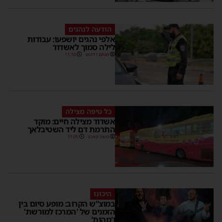
הודעה לנהגים
אלפי נהגים יושפעו: עבודות
לילה סמוך לאשדוד
מנחם דויטש
11:10
כל טיפה מצילה
אשדוד מצילה חיים: מוקד
התרמת דם ליד השטיבלאך
משה קאהן
11:05
היכונו
במוצ”ש הקרוב: מופע סיום בין
הזמנים של 'המרכז למורשת'
ו'מהות'