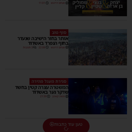
מנחם דויטש
11:01
סוף טוב
אותר בחור הישיבה שנעדר
בחוף הנפרד באשדוד
מנחם דויטש
22:08
3 תגובות
סגירת מעגל מהירה
המשטרה עצרה קטין בחשד
שדקר נער באשדוד
משה קאהן
21:59
טען עוד כתבות