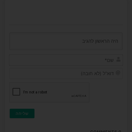
שם*
דוא"ל
(לא
חובה
COMMENTS
0