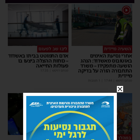
1
השעיה מיידית
ליבו שב לפעום
אחרי נסיעת האימים
אדם התמוטט בביתו באשדוד
באוטובוס מאשדוד: הנהג
– כוחות ההצלה ביצעו בו
הושעה מתפקידו – משרד
פעולות החייאה
התחבורה הורה על בדיקה
מנחם דויטש
|
17:35
מיידית
מנחם דויטש
|
17:44
| 1 תגובות
1
במהלך העבודה
צפו