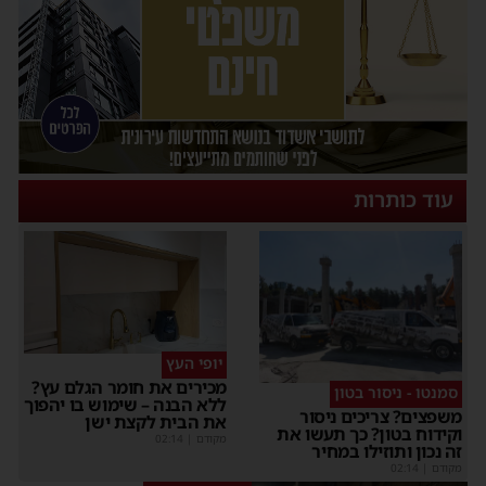
עוד כותרות
יופי העץ
מכירים את חומר הגלם עץ?
סמנטו - ניסור בטון
ללא הבנה – שימוש בו יהפוך
משפצים? צריכים ניסור
את הבית לקצת ישן
וקידוח בטון? כך תעשו את
מקודם
|
02:14
זה נכון ותוזילו במחיר
מקודם
|
02:14