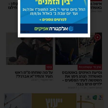
אישה נפלה מסולם במחסן
תינוק ננעל ברכב באשקלון –
באשדוד
המתנדבים האשדודים חילצו
אותו בשלום
משה קאהן
|
17:31
משה קאהן
|
11:53
פרסומת
1
1
איבוד עשתונות
צפו
נסיעת האימים באוטובוס
על מה שוחחו מ"מ ראש
מאשדוד: הנהג ניפץ את
העיר והחיד"א אברג׳ל?
השמשה לעיני הנוסעים –
יוסי יחזקאלי
|
23:37
ילדים פרצו בבכי
מנחם דויטש
|
11:34
| 1 תגובות