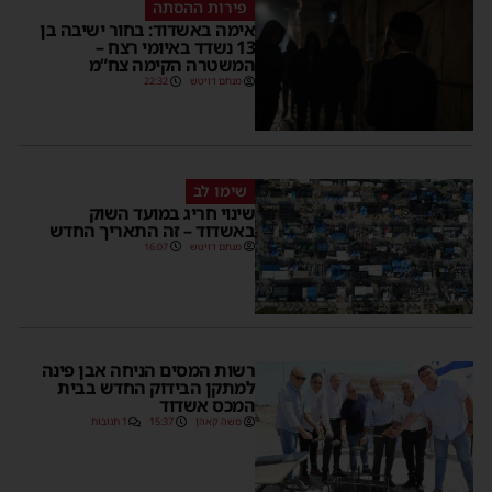
פירות ההסתה
אימה באשדוד: בחור ישיבה בן
13 נשדד באיומי רצח –
המשטרה הקימה צח”מ
מנחם דויטש
22:32
שימו לב
שינוי חריג במועד השוק
באשדוד – זה התאריך החדש
מנחם דויטש
16:07
רשות המסים הניחה אבן פינה
למתקן הבידוק החדש בבית
המכס אשדוד
משה קאהן
15:37
1 תגובות