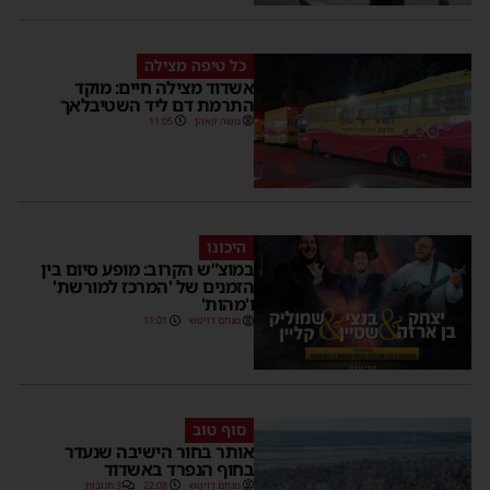
כל טיפה מצילה
אשדוד מצילה חיים: מוקד
התרמת דם ליד השטיבלאך
משה קאהן
11:05
היכונו
במוצ”ש הקרוב: מופע סיום בין
הזמנים של 'המרכז למורשת'
ו'מהות'
מנחם דויטש
11:01
סוף טוב
אותר בחור הישיבה שנעדר
בחוף הנפרד באשדוד
מנחם דויטש
22:08
3 תגובות