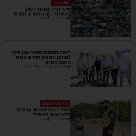
שימו לב
שינוי חריג במועד השוק
באשדוד – זה התאריך החדש
מנחם דויטש
16:07
רשות המסים הניחה אבן פינה
למתקן הבידוק החדש בבית
המכס אשדוד
משה קאהן
15:37
1 תגובות
הודעה לנהגים
אלפי נהגים יושפעו: עבודות
לילה סמוך לאשדוד
מנחם דויטש
11:10