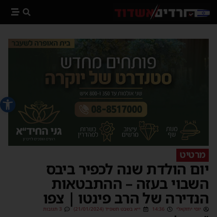
פתח סרג
מרטיט
יום הולדת שנה לכפיר ביבס
השבוי בעזה – ההתבטאות
הנדירה של הרב פינטו | צפו
יוסי יחזקאלי
14:36
י״א בשבט תשפ״ד (21/01/2024)
3 תגובות