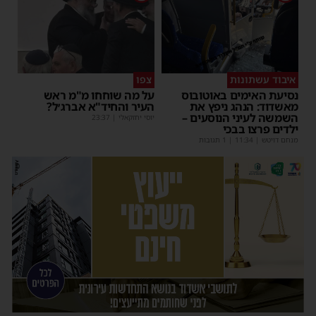
איבוד עשתונות
צפו
נסיעת האימים באוטובוס
על מה שוחחו מ"מ ראש
מאשדוד: הנהג ניפץ את
העיר והחיד"א אברג׳ל?
השמשה לעיני הנוסעים –
יוסי יחזקאלי
|
23:37
ילדים פרצו בבכי
מנחם דויטש
|
11:34
| 1 תגובות