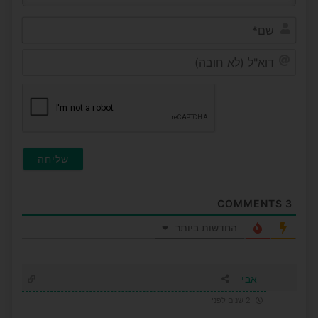
שם*
דוא"ל
(לא
חובה
COMMENTS
3
החדשות ביותר
אבי
2 שנים לפני