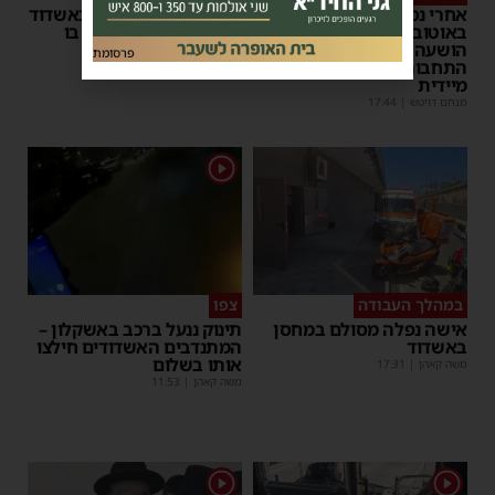
אחרי נסיעת האימים
אדם התמוטט בביתו באשדוד
באוטובוס מאשדוד: הנהג
– כוחות ההצלה ביצעו בו
הושעה מתפקידו – משרד
פעולות החייאה
פרסומת
התחבורה הורה על בדיקה
מנחם דויטש
|
17:35
מיידית
מנחם דויטש
|
17:44
1
במהלך העבודה
צפו
אישה נפלה מסולם במחסן
תינוק ננעל ברכב באשקלון –
באשדוד
המתנדבים האשדודים חילצו
אותו בשלום
משה קאהן
|
17:31
משה קאהן
|
11:53
1
1