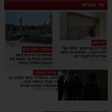
עוד כותרות
יופי העץ
מכירים את חומר הגלם עץ?
סמנטו - ניסור בטון
ללא הבנה – שימוש בו יהפוך
משפצים? צריכים ניסור
את הבית לקצת ישן
וקידוח בטון? כך תעשו את
מקודם
|
02:14
זה נכון ותוזילו במחיר
מקודם
|
02:14
פירות ההסתה
אימה באשדוד: בחור ישיבה בן
13 נשדד באיומי רצח –
המשטרה הקימה צח”מ
מנחם דויטש
22:32