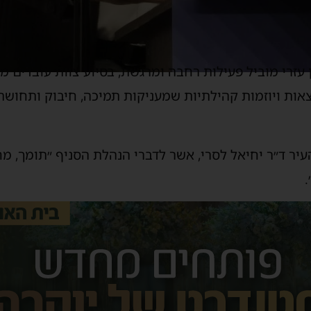
ן עזרי מוביל פעילות רחבה ומרגשת, בסיוע צוות עובדים 
צאות ויוזמות קהילתיות שמעניקות תמיכה, חיבוק ותחושת
יר ד״ר יחיאל לסרי, אשר לדברי הנהלת הסניף ״תומך, מ