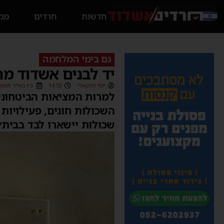
חדשות
חרדים
ממס
גם בימי המלחמה
יד לבנים אשדוד מ
יוסי יחזקאלי
14:55
כ״ו באייר תשפ״ו (05/2026
למרות המציאות הביטחוני
השכולות חוגים, פעילויות ו
שכולות יישארו לבד בבית״