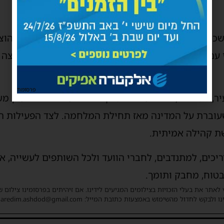
שכולות שישארו בבית לבד ואני אעשה כל מה שצריך להוצ
י עם המשפחות, היציאה הזו מעניקה נחת ורוגע ואני רוצ
פרסומת
 מספרים, כי הפעילות בסניף הפכה עבור רבים לעוגן משמ
וברת על המדינה מאז תחילת המלחמה. לצד הפעילות המ
שת קהילה אמיתית.
ריכים, למתנדבים, לחברי הוועד ולכל השותפים לעשייה, א
טוח, מחבק ותומך.
 לאתר את בעלי הזכויות בצילומים המגיעים לידינו. אם זיהיתים בפרסומינו צילום 
ו ולבקש לחדול מהשימוש באמצעות כתובת המייל: haredim.ashdod@gmail.com