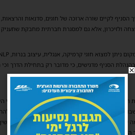
הסניף לקיים שורה ארוכה של חוגים, סדנאות והרצאות,
חה ולזיכרון, אלא גם למסגרת חברתית מחבקת שתעניק לה
הנהלת הסניף מדגישים, כי מדובר רק בתחילת הדרך וכי ת
ת הבית החם למשפחות, ומבחינתי מטרת התפקיד שלי הי
בו כל משפחה שכולה שאיבדה את היקר מכל צריכה להרגיש
 שניתן, פעילות או חוג שידבר אליהם, יעניק נחת, וימש
 הקהילה שלנו”.