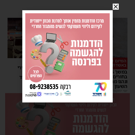
המיזם שהפך לשיחת היום
סכסוך כנופיות
באשדוד
ניסיון חיסול באשדוד: ירי
במשך 15 שעות: אלפי
לעבר עבריין מוכר –
בחורים גדשו את 'השטעטל'
המשטרה פתחה במצוד
ונהנו מרצף חוויות סביב
מנחם דויטש
|
06:54
| 1 תגובות
השעון
יוסי יחזקאלי
|
06:59
פרסומת