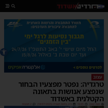
פתח סרג
עצוב
טרגדיה: נפטר מפצעיו הבחור
שנפצע אנושות בתאונה
הקטלנית באשדוד
משה קאהן
16:05
כ״ב בתמוז תשפ״ה (18/07/2025)
2 תגובות