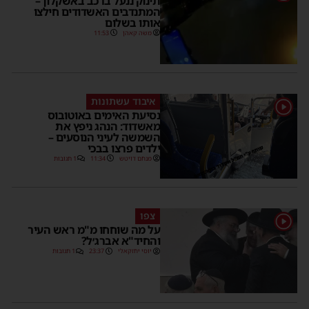
תינוק ננעל ברכב באשקלון –
המתנדבים האשדודים חילצו
אותו בשלום
משה קאהן
11:53
איבוד עשתונות
1
נסיעת האימים באוטובוס
מאשדוד: הנהג ניפץ את
השמשה לעיני הנוסעים –
ילדים פרצו בבכי
מנחם דויטש
11:34
1 תגובות
צפו
1
על מה שוחחו מ"מ ראש העיר
והחיד"א אברג׳ל?
יוסי יחזקאלי
23:37
1 תגובות