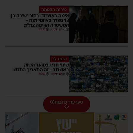
פירות ההסתה
אימה באשדוד: בחור ישיבה בן
13 נשדד באיומי רצח –
המשטרה הקימה צח”מ
מנחם דויטש
22:32
שימו לב
שינוי חריג במועד השוק
באשדוד – זה התאריך החדש
מנחם דויטש
16:07
טען עוד כתבות