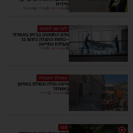
מיידית
מנחם דויטש
17:44
3 תגובות
ליבו שב לפעום
אדם התמוטט בביתו באשדוד
– כוחות ההצלה ביצעו בו
פעולות החייאה
מנחם דויטש
17:35
במהלך העבודה
אישה נפלה מסולם במחסן
באשדוד
משה קאהן
17:31
צפו
1