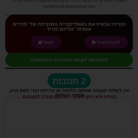
רשאים לפנות אלינו ולבקש לחדול מהשימוש באמצעות כתובת המייל:
haredim.ashdod@gmail.com
הורידו עכשיו את האפליקצייה המובילה של 'חרדים
אשדוד' אליכם לנייד
לאנדורואיד
לאפל
להצטרפות לקבוצת העדכונים בוואטסאפ
2 תגובות
אין לשלוח תגובות שאינם הולמות או מכילות דברי לשון הרע,
הסתה ורכילות.
במידה ולא ניתן להגיב - הכתבה סגורה לתגובות.