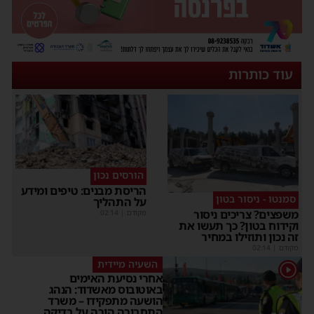
עוד כותרות
הורסים נכון
הריסת מבנים: טיפים ומידע
סמנטו - ניסור בטון
על התהליך
משפצים? צריכים ניסור
מקודם
|
02:14
וקידוח בטון? כך תעשו את
זה נכון ותוזילו במחיר
מקודם
|
02:14
השעיה מיידית
1
אחרי נסיעת האימים
באוטובוס מאשדוד: הנהג
הושעה מתפקידו – משרד
התחבורה הורה על בדיקה