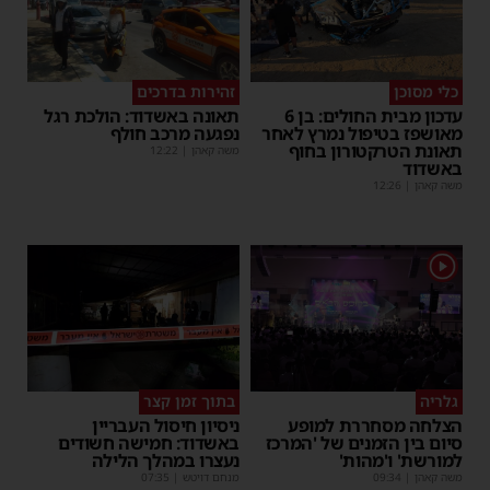
כלי מסוכן
זהירות בדרכים
עדכון מבית החולים: בן 6
תאונה באשדוד: הולכת רגל
מאושפז בטיפול נמרץ לאחר
נפגעה מרכב חולף
תאונת הטרקטורון בחוף
משה קאהן
|
12:22
באשדוד
משה קאהן
|
12:26
1
גלריה
בתוך זמן קצר
הצלחה מסחררת למופע
ניסיון חיסול העבריין
סיום בין הזמנים של 'המרכז
באשדוד: חמישה חשודים
למורשת' ו'מהות'
נעצרו במהלך הלילה
משה קאהן
|
09:34
מנחם דויטש
|
07:35