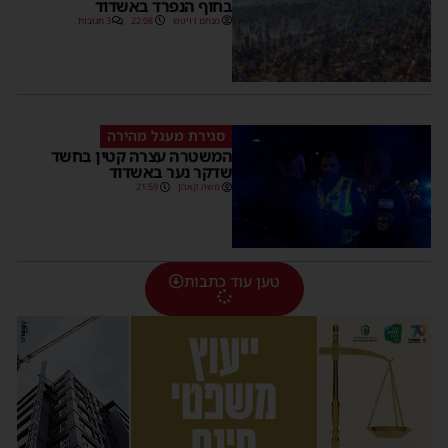
בחוף הנפרד באשדוד
מנחם דויטש
22:08
3 תגובות
סגירת מעגל מהירה
המשטרה עצרה קטין בחשד
שדקר נער באשדוד
משה קאהן
21:59
טען עוד כתבות