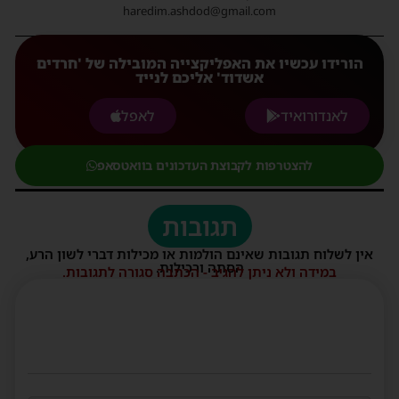
haredim.ashdod@gmail.com
הורידו עכשיו את האפליקצייה המובילה של 'חרדים
אשדוד' אליכם לנייד
לאנדורואיד
לאפל
להצטרפות לקבוצת העדכונים בוואטסאפ
תגובות
אין לשלוח תגובות שאינם הולמות או מכילות דברי לשון הרע,
הסתה ורכילות.
במידה ולא ניתן להגיב - הכתבה סגורה לתגובות.