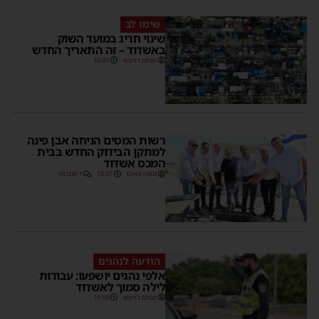
שימו לב
שינוי חריג במועד השוק
באשדוד – זה התאריך החדש
מנחם דויטש
16:07
רשות המסים הניחה אבן פינה
למתקן הבידוק החדש בבית
המכס אשדוד
משה קאהן
15:37
1 תגובות
הודעה לנהגים
אלפי נהגים יושפעו: עבודות
לילה סמוך לאשדוד
מנחם דויטש
11:10