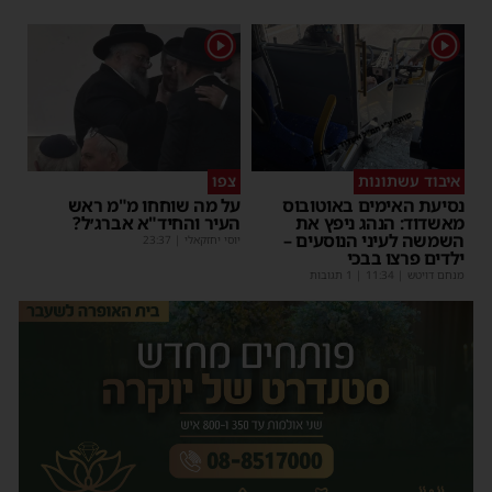
1
1
איבוד עשתונות
צפו
נסיעת האימים באוטובוס
על מה שוחחו מ"מ ראש
מאשדוד: הנהג ניפץ את
העיר והחיד"א אברג׳ל?
השמשה לעיני הנוסעים –
יוסי יחזקאלי
|
23:37
ילדים פרצו בבכי
מנחם דויטש
|
11:34
| 1 תגובות