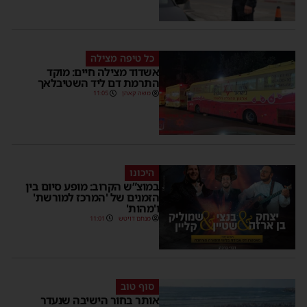
כל טיפה מצילה
אשדוד מצילה חיים: מוקד
התרמת דם ליד השטיבלאך
משה קאהן
11:05
היכונו
במוצ”ש הקרוב: מופע סיום בין
הזמנים של 'המרכז למורשת'
ו'מהות'
מנחם דויטש
11:01
סוף טוב
אותר בחור הישיבה שנעדר