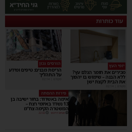
עוד כותרות
הורסים נכון
יופי העץ
הריסת מבנים: טיפים ומידע
מכירים את חומר הגלם עץ?
על התהליך
ללא הבנה – שימוש בו יהפוך
מקודם
|
02:14
את הבית לקצת ישן
מקודם
|
02:14
פירות ההסתה
אימה באשדוד: בחור ישיבה בן
13 נשדד באיומי רצח –
המשטרה הקימה צח”מ
מנחם דויטש
22:32