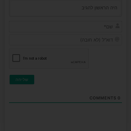
שם*
דוא"ל
(לא
חובה
COMMENTS
0