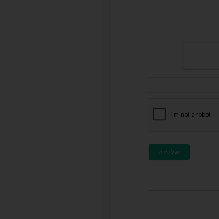
דוא"ל
(לא
חובה)