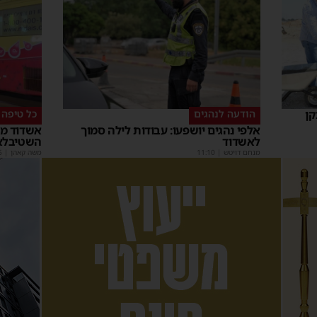
קן
הודעה לנהגים
כל טיפה 
אלפי נהגים יושפעו: עבודות לילה סמוך
אשדוד מצ
לאשדוד
השטיבלא
מנחם דויטש
|
11:10
משה קאהן
|
5