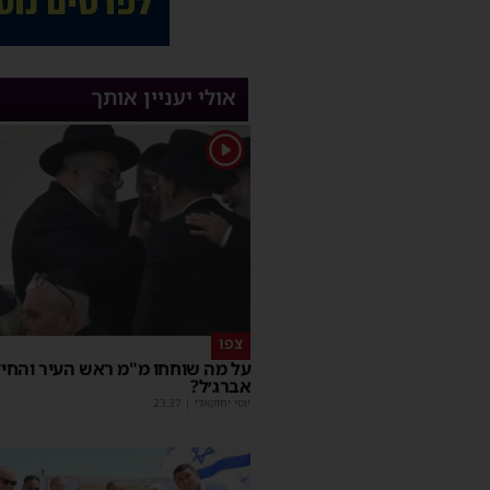
אולי יעניין אותך
1
צפו
על מה שוחחו מ"מ ראש העיר והחי
אברג׳ל?
יוסי יחזקאלי
|
23:37