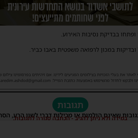
ופתחו בבדיקת נסיבות האירוע.
ובדיקות במכון לרפואה משפטית באבו כביר.
 לאתר את בעלי הזכויות בצילומים המגיעים לידינו. אם זיהיתים בפרסומינו צילום 
ו ולבקש לחדול מהשימוש באמצעות כתובת המייל: haredim.ashdod@gmail.com
תגובות
גובות שאינם הולמות או מכילות דברי לשון הרע, הסת
במידה ולא ניתן להגיב - הכתבה סגורה לתגובות.