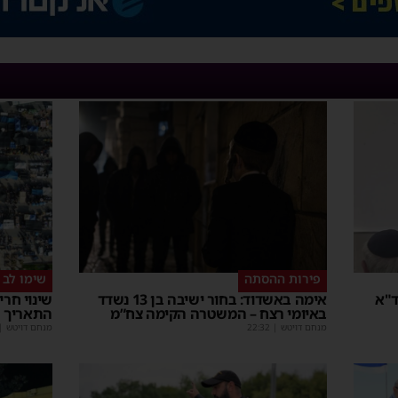
פירות ההסתה
שימו לב
ד"א
אימה באשדוד: בחור ישיבה בן 13 נשדד
שינוי חר
באיומי רצח – המשטרה הקימה צח”מ
התאריך 
מנחם דויטש
|
22:32
מנחם דויטש
|