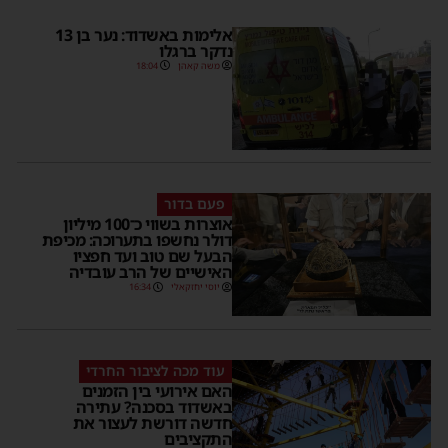
אלימות באשדוד: נער בן 13
נדקר ברגלו
משה קאהן
18:04
פעם בדור
אוצרות בשווי כ־100 מיליון
דולר נחשפו בתערוכה: מכיפת
הבעל שם טוב ועד חפציו
האישיים של הרב עובדיה
יוסי יחזקאלי
16:34
עוד מכה לציבור החרדי
האם אירועי בין הזמנים
באשדוד בסכנה? עתירה
חדשה דורשת לעצור את
התקציבים