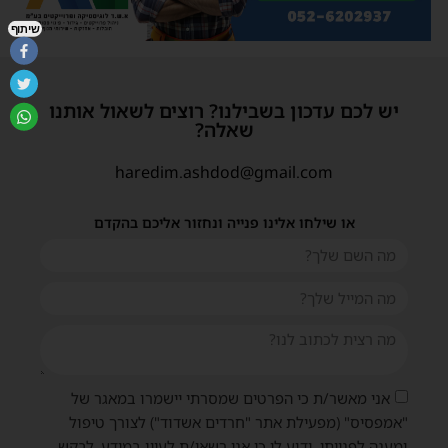
שיתוף
יש לכם עדכון בשבילנו? רוצים לשאול אותנו
שאלה?
haredim.ashdod@gmail.com
או שילחו אלינו פנייה ונחזור אליכם בהקדם
אני מאשר/ת כי הפרטים שמסרתי יישמרו במאגר של
"אמפסיס" (מפעילת אתר "חרדים אשדוד") לצורך טיפול
ומענה לפנייתי. ידוע לי כי אני רשאי/ת לעיין במידע, לבקש