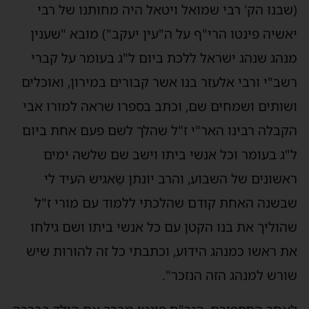
(שבנו הק' רבי שמואל ויטאל היה מחותנו של רבי
יאשיה פינטו הרי"ף על ה"עין יעקב") מובא "שענין
מנהג שנהג ישראל ללכת ביום ל"ג בעומר על קברי
רשב"י ורבי אלעזר בנו אשר קבורים במירון, ואוכלים
ושותים ושמחים שם, וכתב בספרו שראה למורו אבי
הקבלה רבינו האר"י ז"ל שהלך לשם פעם אחת ביום
ל"ג בעומר וכל אנשי ביתו וישב שם שלשה ימים
ראשונים של השבוע, והרב יונתן שַׂאגִישׂ העיד לי
שבשנה האחת קודם שהלכתי ללמוד עם מורי ז"ל
שהוליך את בנו הקטן עם כל אנשי ביתו ושם גילחו
את ראשו כמנהג הידוע, וכתבתי כל זה להורות שיש
שורש למנהג הזה הנזכר".