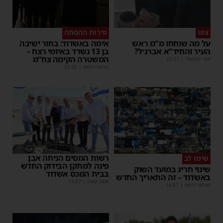
צפו
פירות ההסתה
על מה שוחחו מ"מ ראש
אימה באשדוד: בחור ישיבה
העיר והחיד"א אברג׳ל?
בן 13 נשדד באיומי רצח –
המשטרה הקימה צח”מ
יוסי יחזקאלי
|
23:37
מנחם דויטש
|
22:32
רשות המסים הניחה אבן
שימו לב
פינה למתקן הבידוק החדש
שינוי חריג במועד השוק
בבית המכס אשדוד
באשדוד – זה התאריך החדש
משה קאהן
|
15:37
מנחם דויטש
|
16:07