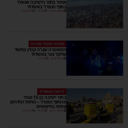
אותר בחור הישיבה שנעדר
בחוף הנפרד באשדוד
מנחם דויטש
22:08
3 תגובות
סגירת מעגל מהירה
המשטרה עצרה קטין בחשד
שדקר נער באשדוד
משה קאהן
21:59
דרמה באשדוד
בחור ישיבה בן 15 נעדר
מהחוף הנפרד – כוחות החירום
פתחו בחיפושים
מנחם דויטש
18:32
1 תגובות