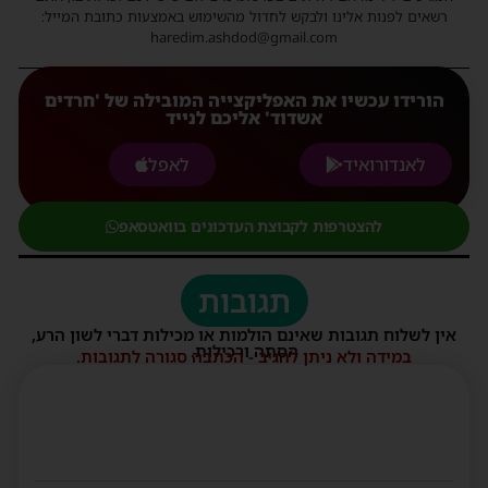
רשאים לפנות אלינו ולבקש לחדול מהשימוש באמצעות כתובת המייל:
haredim.ashdod@gmail.com
הורידו עכשיו את האפליקצייה המובילה של 'חרדים
אשדוד' אליכם לנייד
לאנדורואיד
לאפל
להצטרפות לקבוצת העדכונים בוואטסאפ
תגובות
אין לשלוח תגובות שאינם הולמות או מכילות דברי לשון הרע,
הסתה ורכילות.
במידה ולא ניתן להגיב - הכתבה סגורה לתגובות.