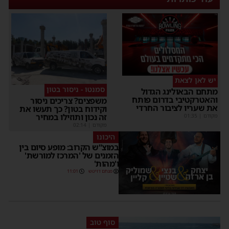
יש לאן לצאת
סמנטו - ניסור בטון
מתחם הבאולינג הגדול
והאטרקטיבי בדרום פותח
משפצים? צריכים ניסור
את שעריו לציבור החרדי
וקידוח בטון? כך תעשו את
זה נכון ותוזילו במחיר
מקודם
|
01:35
מקודם
|
02:14
היכונו
במוצ”ש הקרוב: מופע סיום בין
הזמנים של 'המרכז למורשת'
ו'מהות'
מנחם דויטש
11:01
סוף טוב