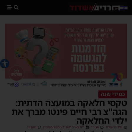
פתח סרג
כמידי שנה
טקסי חלאקה במועצה הדתית:
הגה"צ רבי חיים פינטו מברך את
ילדי החלאקה
חרדים אשדוד
13:34
י״ח באייר תשפ״ב (19/05/2022)
תגובות