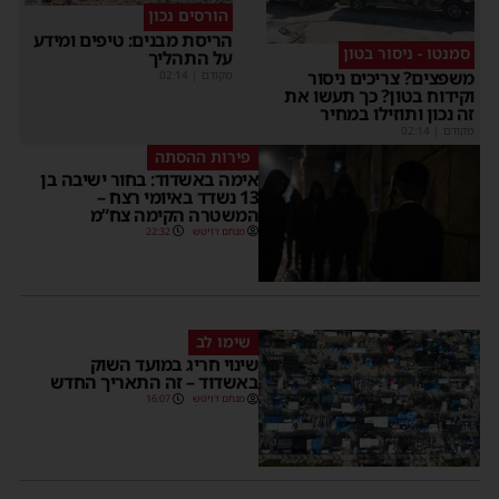
הורסים נכון
הריסת מבנים: טיפים ומידע
סמנטו - ניסור בטון
על התהליך
משפצים? צריכים ניסור
מקודם
|
02:14
וקידוח בטון? כך תעשו את
זה נכון ותוזילו במחיר
מקודם
|
02:14
פירות ההסתה
אימה באשדוד: בחור ישיבה בן
13 נשדד באיומי רצח –
המשטרה הקימה צח”מ
מנחם דויטש
22:32
שימו לב
שינוי חריג במועד השוק
באשדוד – זה התאריך החדש
מנחם דויטש
16:07