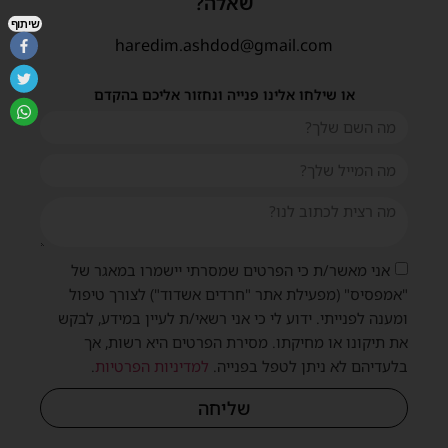
שאלה?
שיתוף
haredim.ashdod@gmail.com
או שילחו אלינו פנייה ונחזור אליכם בהקדם
אני מאשר/ת כי הפרטים שמסרתי יישמרו במאגר של
"אמפסיס" (מפעילת אתר "חרדים אשדוד") לצורך טיפול
ומענה לפנייתי. ידוע לי כי אני רשאי/ת לעיין במידע, לבקש
את תיקונו או מחיקתו. מסירת הפרטים היא רשות, אך
בלעדיהם לא ניתן לטפל בפנייה.
למדיניות הפרטיות
.
שליחה