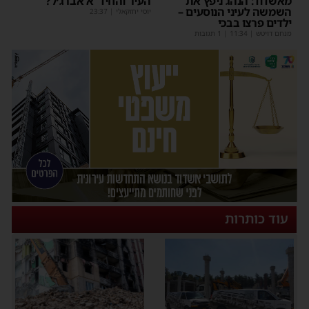
מאשדוד: הנהג ניפץ את
העיר והחיד"א אברג׳ל?
השמשה לעיני הנוסעים –
יוסי יחזקאלי
|
23:37
ילדים פרצו בבכי
מנחם דויטש
|
11:34
| 1 תגובות
עוד כותרות