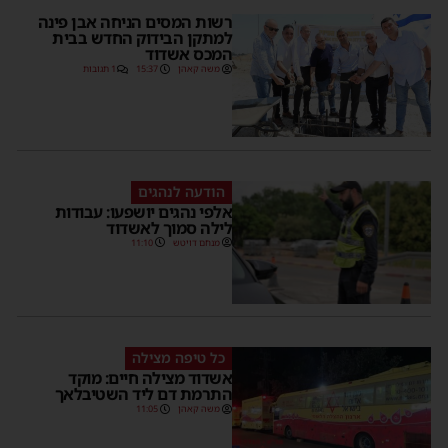
רשות המסים הניחה אבן פינה
למתקן הבידוק החדש בבית
המכס אשדוד
משה קאהן
15:37
1 תגובות
הודעה לנהגים
אלפי נהגים יושפעו: עבודות
לילה סמוך לאשדוד
מנחם דויטש
11:10
כל טיפה מצילה
אשדוד מצילה חיים: מוקד
התרמת דם ליד השטיבלאך
משה קאהן
11:05