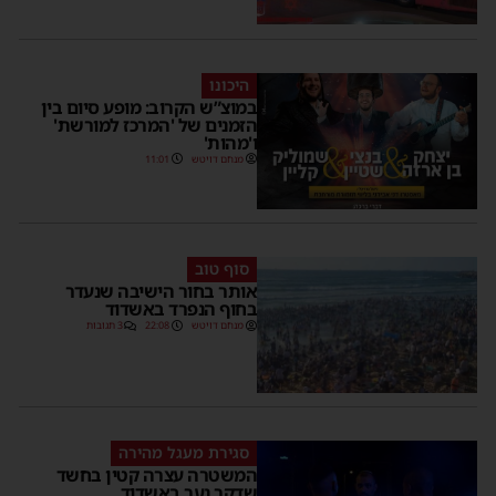
היכונו
במוצ”ש הקרוב: מופע סיום בין
הזמנים של 'המרכז למורשת'
ו'מהות'
מנחם דויטש
11:01
סוף טוב
אותר בחור הישיבה שנעדר
בחוף הנפרד באשדוד
מנחם דויטש
22:08
3 תגובות
סגירת מעגל מהירה
המשטרה עצרה קטין בחשד
שדקר נער באשדוד