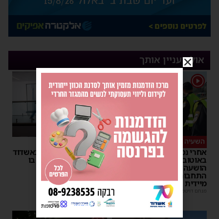
אולי יעניין אותך
1
השעיה מיידית
ליבו שב לפעום
אחרי נסיעת האימים
אדם התמוטט בביתו באשדוד
באוטובוס מאשדוד: הנהג
– כוחות ההצלה ביצעו בו
הושעה מתפקידו – משרד
פעולות החייאה
התחבורה הורה על בדיקה
מנחם דויטש
|
17:35
מיידית
מנחם דויטש
|
17:44
פרסומת