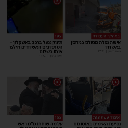
1
במהלך העבודה
צפו
אישה נפלה מסולם במחסן
תינוק ננעל ברכב באשקלון –
באשדוד
המתנדבים האשדודים חילצו
אותו בשלום
משה קאהן
|
17:31
משה קאהן
|
11:53
1
1
איבוד עשתונות
צפו
נסיעת האימים באוטובוס
על מה שוחחו מ"מ ראש