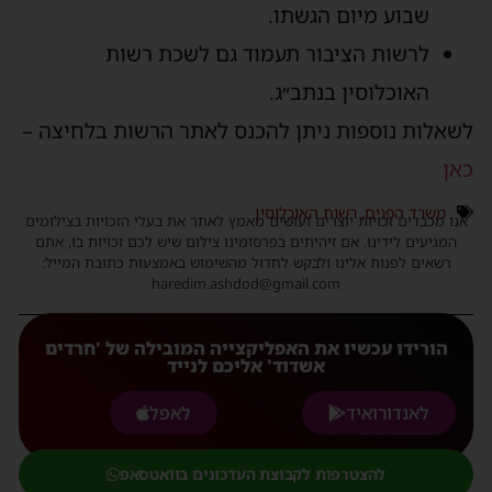
שבוע מיום הגשתו.
לרשות הציבור תעמוד גם לשכת רשות
האוכלוסין בנתב״ג.
לשאלות נוספות ניתן להכנס לאתר הרשות בלחיצה –
כאן
משרד הפנים
,
רשות האוכלוסין
אנו מכבדים זכויות יוצרים ועושים מאמץ לאתר את בעלי הזכויות בצילומים
המגיעים לידינו. אם זיהיתים בפרסומינו צילום שיש לכם זכויות בו, אתם
רשאים לפנות אלינו ולבקש לחדול מהשימוש באמצעות כתובת המייל:
haredim.ashdod@gmail.com
הורידו עכשיו את האפליקצייה המובילה של 'חרדים
אשדוד' אליכם לנייד
לאנדורואיד
לאפל
להצטרפות לקבוצת העדכונים בוואטסאפ