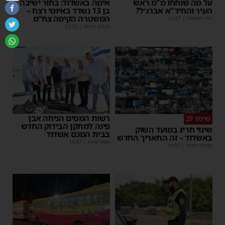
על מה שוחחו מ"מ ראש
אימה באשדוד: בחור ישיבה
העיר והחיד"א אברג׳ל?
בן 13 נשדד באיומי רצח –
המשטרה הקימה צח”מ
יוסי יחזקאלי
|
23:37
מנחם דויטש
|
22:32
רשות המסים הניחה אבן
שימו לב
פינה למתקן הבידוק החדש
שינוי חריג במועד השוק
בבית המכס אשדוד
באשדוד – זה התאריך החדש
משה קאהן
|
15:37
מנחם דויטש
|
16:07