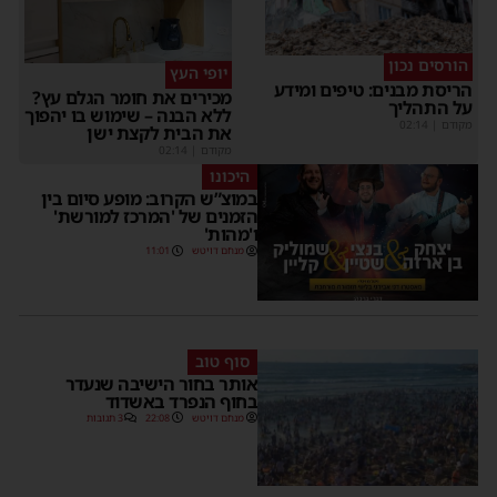
הורסים נכון
יופי העץ
הריסת מבנים: טיפים ומידע
מכירים את חומר הגלם עץ?
על התהליך
ללא הבנה – שימוש בו יהפוך
מקודם
|
02:14
את הבית לקצת ישן
מקודם
|
02:14
היכונו
במוצ”ש הקרוב: מופע סיום בין
הזמנים של 'המרכז למורשת'
ו'מהות'
מנחם דויטש
11:01
סוף טוב
אותר בחור הישיבה שנעדר
בחוף הנפרד באשדוד
מנחם דויטש
22:08
3 תגובות