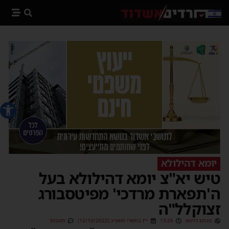
פתח סרג
יומא דהילולא
טיש יא"צ יומא דהילולא בעל
ה'תפארת מרדכי' מפיטסבורג
זצוקלל"ה
מנחם דויטש
13:26
י״ז בתשרי תשפ״ג (12/10/2022)
תגובות