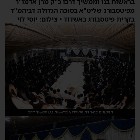
בראשות בנו וממשיך דרכו כ"ק מרן אדמו"ר
מפיטסבורג שליט"א בסוכה הגדולה דביהמ"ד
בקרית פיטסבורג באשדוד • צילום: יוסי לוי
ההמונים בסעודת ההילולא בראשות בנו ממשיך דרכו