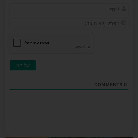
שם*
דוא"ל
(לא
חובה
COMMENTS
0