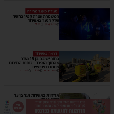
סגירת מעגל מהירה
המשטרה עצרה קטין בחשד
שדקר נער באשדוד
משה קאהן
21:59
דרמה באשדוד
בחור ישיבה בן 15 נעדר
מהחוף הנפרד – כוחות החירום
פתחו בחיפושים
מנחם דויטש
18:32
1 תגובות
אלימות באשדוד: נער בן 13
נדקר ברגלו
משה קאהן
18:04