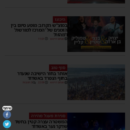
היכונו
במוצ”ש הקרוב: מופע סיום בין
הזמנים של 'המרכז למורשת'
ו'מהות'
מנחם דויטש
11:01
סוף טוב
אותר בחור הישיבה שנעדר
בחוף הנפרד באשדוד
מנחם דויטש
22:08
3 תגובות
שיתוף
סגירת מעגל מהירה
המשטרה עצרה קטין בחשד
שדקר נער באשדוד