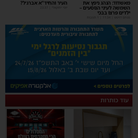
מאשדוד: הנהג ניפץ את
העיר והחיד"א אברג׳ל?
השמשה לעיני הנוסעים –
יוסי יחזקאלי
|
23:37
ילדים פרצו בבכי
מנחם דויטש
|
11:34
| 1 תגובות
עוד כותרות