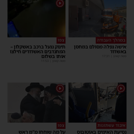
1
במהלך העבודה
צפו
אישה נפלה מסולם במחסן
תינוק ננעל ברכב באשקלון –
באשדוד
המתנדבים האשדודים חילצו
אותו בשלום
משה קאהן
|
17:31
משה קאהן
|
11:53
1
1
איבוד עשתונות
צפו
נסיעת האימים באוטובוס
על מה שוחחו מ"מ ראש