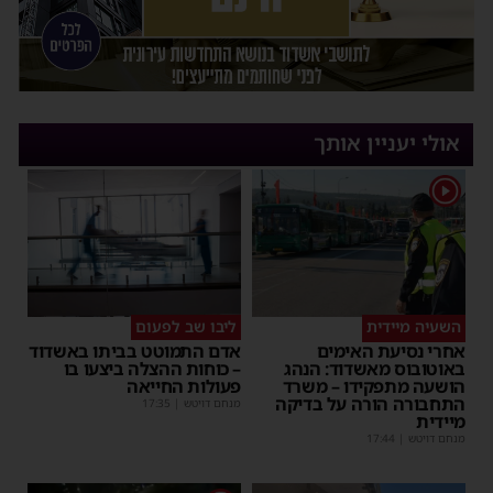
אולי יעניין אותך
1
השעיה מיידית
ליבו שב לפעום
אחרי נסיעת האימים
אדם התמוטט בביתו באשדוד
באוטובוס מאשדוד: הנהג
– כוחות ההצלה ביצעו בו
הושעה מתפקידו – משרד
פעולות החייאה
התחבורה הורה על בדיקה
מנחם דויטש
|
17:35
מיידית
מנחם דויטש
|
17:44