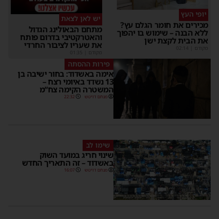
יופי העץ
יש לאן לצאת
מכירים את חומר הגלם עץ?
מתחם הבאולינג הגדול
ללא הבנה – שימוש בו יהפוך
והאטרקטיבי בדרום פותח
את הבית לקצת ישן
את שעריו לציבור החרדי
מקודם
|
02:14
מקודם
|
01:35
פירות ההסתה
אימה באשדוד: בחור ישיבה בן
13 נשדד באיומי רצח –
המשטרה הקימה צח”מ
מנחם דויטש
22:32
שימו לב
שינוי חריג במועד השוק
באשדוד – זה התאריך החדש
מנחם דויטש
16:07