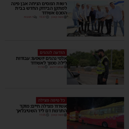
רשות המסים הניחה אבן פינה
למתקן הבידוק החדש בבית
המכס אשדוד
משה קאהן
15:37
1 תגובות
הודעה לנהגים
אלפי נהגים יושפעו: עבודות
לילה סמוך לאשדוד
מנחם דויטש
11:10
כל טיפה מצילה
אשדוד מצילה חיים: מוקד
התרמת דם ליד השטיבלאך
משה קאהן
11:05