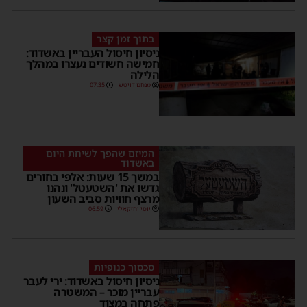
בתוך זמן קצר
ניסיון חיסול העבריין באשדוד:
חמישה חשודים נעצרו במהלך
הלילה
מנחם דויטש
07:35
המיזם שהפך לשיחת היום
באשדוד
במשך 15 שעות: אלפי בחורים
גדשו את 'השטעטל' ונהנו
מרצף חוויות סביב השעון
יוסי יחזקאלי
06:59
סכסוך כנופיות
ניסיון חיסול באשדוד: ירי לעבר
עבריין מוכר – המשטרה
פתחה במצוד