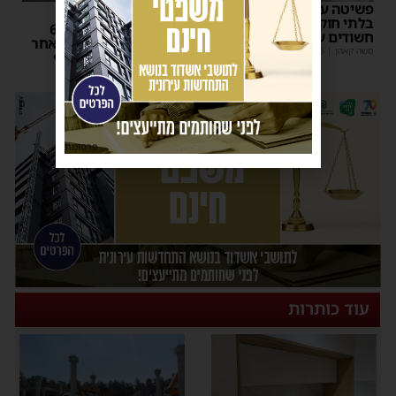
פשיטה על בית הימורים
כלי מסוכן
בלתי חוקי באשדוד: חמישה
עדכון מבית החולים: בן 6
חשודים עוכבו לחקירה
מאושפז בטיפול נמרץ לאחר
משה קאהן
|
16:06
תאונת הטרקטורון בחוף
באשדוד
משה קאהן
|
12:26
פרסומת
עוד כותרות