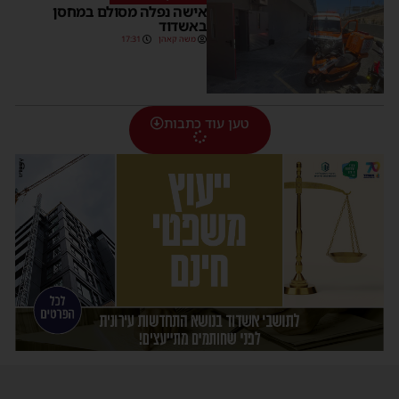
אישה נפלה מסולם במחסן
באשדוד
משה קאהן
17:31
טען עוד כתבות