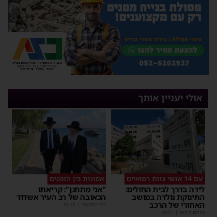
אולי יעניין אותך
עם 14 אנשי צוות רפואיים
אסונות בין הזמנים
לידה בדרך לבית החולים:
"אני מתחנן": קריאתו
התינוקת נולדה במושב
הכאובה של רב העיר אשדוד
האחורי של הרכב
יוסי יחזקאלי
|
18:35
מנחם דויטש
|
08:07