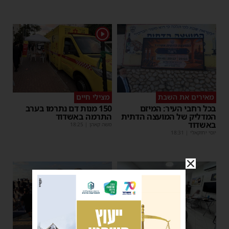
1
מאירים את השבת
מצילי חיים
בכל רחבי העיר: המיזם
150 מנות דם נתרמו בערב
המדליק של המועצה הדתית
התרמה באשדוד
באשדוד
משה קאהן
|
18:25
יוסי יחזקאלי
|
18:31