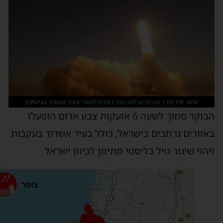
שיגור טיל חץ | ארכיון (צילום: אגף דוברות וקשרי ציבור במשרד הביטחון)
הבוקר סמוך לשעה 6 אזעקות צבע אדום הופעלו
אזורים נרחבים בישראל, כולל בעיר אשדוד בעקבות
יהוי שיגור טיל בליסטי מתימן לכיוון ישראל.