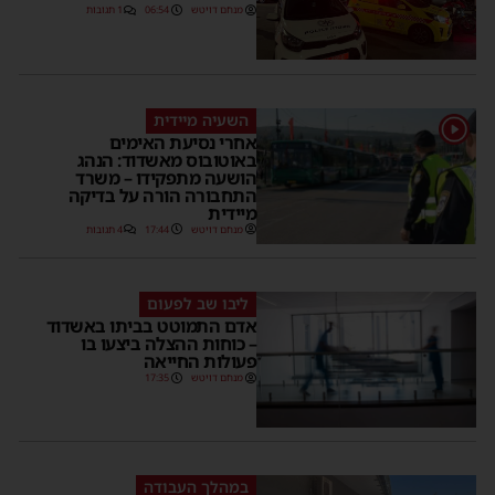
מנחם דויטש
06:54
1 תגובות
השעיה מיידית
אחרי נסיעת האימים
באוטובוס מאשדוד: הנהג
הושעה מתפקידו – משרד
התחבורה הורה על בדיקה
מיידית
מנחם דויטש
17:44
4 תגובות
ליבו שב לפעום
אדם התמוטט בביתו באשדוד
– כוחות ההצלה ביצעו בו
פעולות החייאה
מנחם דויטש
17:35
במהלך העבודה