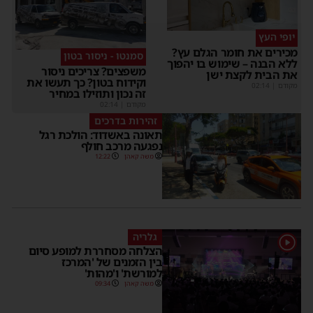
יופי העץ
כירים את חומר הגלם עץ?
סמנטו - ניסור בטון
לא הבנה – שימוש בו יהפוך
משפצים? צריכים ניסור
ת הבית לקצת ישן
וקידוח בטון? כך תעשו את
קודם
|
02:14
זה נכון ותוזילו במחיר
מקודם
|
02:14
זהירות בדרכים
תאונה באשדוד: הולכת רגל
נפגעה מרכב חולף
משה קאהן
12:22
גלריה
הצלחה מסחררת למופע סיום
בין הזמנים של 'המרכז
למורשת' ו'מהות'
משה קאהן
09:34