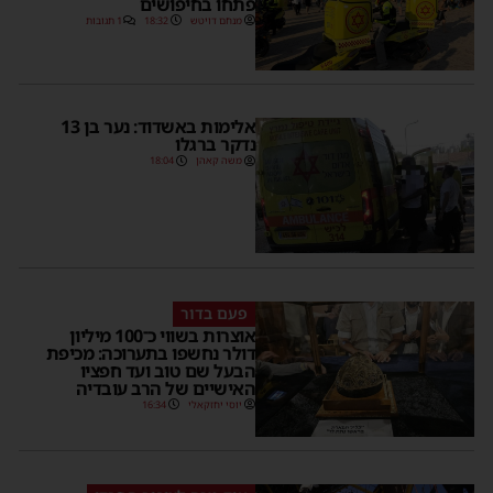
פתחו בחיפושים
מנחם דויטש
18:32
1 תגובות
אלימות באשדוד: נער בן 13
נדקר ברגלו
משה קאהן
18:04
פעם בדור
אוצרות בשווי כ־100 מיליון
דולר נחשפו בתערוכה: מכיפת
הבעל שם טוב ועד חפציו
האישיים של הרב עובדיה
יוסי יחזקאלי
16:34