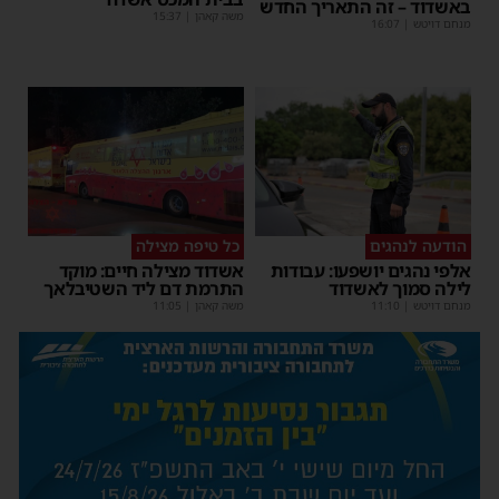
באשדוד – זה התאריך החדש
משה קאהן
|
15:37
מנחם דויטש
|
16:07
הודעה לנהגים
כל טיפה מצילה
אלפי נהגים יושפעו: עבודות
אשדוד מצילה חיים: מוקד
לילה סמוך לאשדוד
התרמת דם ליד השטיבלאך
מנחם דויטש
|
11:10
משה קאהן
|
11:05