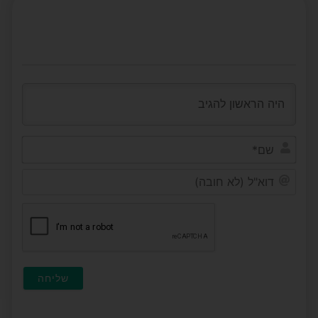
שם*
דוא"ל
(לא
חובה