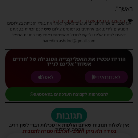
ראשך".
המועצה הדתית אשדוד
,
הרב עובדיה דהן
אנו מכבדים זכויות יוצרים ועושים מאמץ לאתר את בעלי הזכויות בצילומים
המגיעים לידינו. אם זיהיתים בפרסומינו צילום שיש לכם זכויות בו, אתם
רשאים לפנות אלינו ולבקש לחדול מהשימוש באמצעות כתובת המייל:
haredim.ashdod@gmail.com
הורידו עכשיו את האפליקצייה המובילה של 'חרדים
אשדוד' אליכם לנייד
לאנדורואיד
לאפל
להצטרפות לקבוצת העדכונים בוואטסאפ
תגובות
אין לשלוח תגובות שאינם הולמות או מכילות דברי לשון הרע,
הסתה ורכילות.
במידה ולא ניתן להגיב - הכתבה סגורה לתגובות.