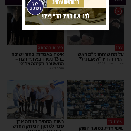
1
פרסומת
צפו
פירות ההסתה
על מה שוחחו מ"מ ראש
אימה באשדוד: בחור ישיבה
העיר והחיד"א אברג׳ל?
בן 13 נשדד באיומי רצח –
המשטרה הקימה צח”מ
יוסי יחזקאלי
|
23:37
מנחם דויטש
|
22:32
רשות המסים הניחה אבן
שימו לב
פינה למתקן הבידוק החדש
שינוי חריג במועד השוק
בבית המכס אשדוד