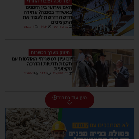
עוד מכה לציבור החרדי
האם אירועי בין הזמנים
באשדוד בסכנה? עתירה
חדשה דורשת לעצור את
התקציבים
מנחם דויטש
14:24
1 תגובות
חיזוק מערך הכשרות
יום עיון למשגיחי האולמות עם
תקנות חדשות והדרכה
מקצועית
יוסי יחזקאלי
14:11
1 תגובות
טען עוד כתבות