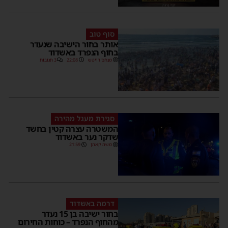
סוף טוב
אותר בחור הישיבה שנעדר
בחוף הנפרד באשדוד
מנחם דויטש
22:08
3 תגובות
סגירת מעגל מהירה
המשטרה עצרה קטין בחשד
שדקר נער באשדוד
משה קאהן
21:59
דרמה באשדוד
בחור ישיבה בן 15 נעדר
מהחוף הנפרד – כוחות החירום