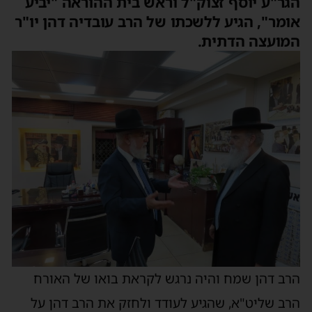
הגר"ע יוסף זצוק"ל וראש בית ההוראה "יביע
אומר", הגיע ללשכתו של הרב עובדיה דהן יו"ר
המועצה הדתית.
הרב דהן שמח והיה נרגש לקראת בואו של האורח
הרב שליט"א, שהגיע לעודד ולחזק את הרב דהן על