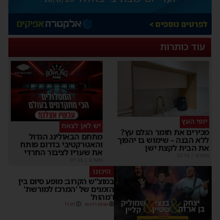
עוד כותרות
יופי העץ
יש לאן לצאת
מכירים את חומר הגלם עץ?
מתחם הבאולינג הגדול
ללא הבנה – שימוש בו יהפוך
והאטרקטיבי בדרום פותח
את הבית לקצת ישן
את שעריו לציבור החרדי
מקודם
|
02:14
מקודם
|
01:35
היכונו
במוצ”ש הקרוב: מופע סיום בין
הזמנים של 'המרכז למורשת'
ו'מהות'
מנחם דויטש
11:01