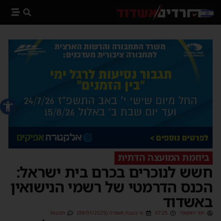
פתח סרג
ביוזמת המועצה הדתית
חשש לנוכרים בכרם בית ישראל:
הכנס הדרמטי של רשמי הנישואין
באשדוד
יוסי יחזקאלי
07:25
ט׳ בטבת תשפ״ה (09/01/2025)
תגובות