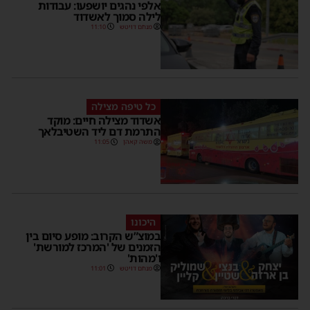
אלפי נהגים יושפעו: עבודות
לילה סמוך לאשדוד
מנחם דויטש
11:10
כל טיפה מצילה
אשדוד מצילה חיים: מוקד
התרמת דם ליד השטיבלאך
משה קאהן
11:05
היכונו
במוצ”ש הקרוב: מופע סיום בין
הזמנים של 'המרכז למורשת'
ו'מהות'
מנחם דויטש
11:01