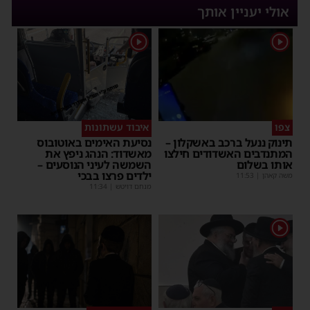
אולי יעניין אותך
1
1
צפו
איבוד עשתונות
תינוק ננעל ברכב באשקלון –
נסיעת האימים באוטובוס
המתנדבים האשדודים חילצו
מאשדוד: הנהג ניפץ את
אותו בשלום
השמשה לעיני הנוסעים –
ילדים פרצו בבכי
משה קאהן
|
11:53
מנחם דויטש
|
11:34
1