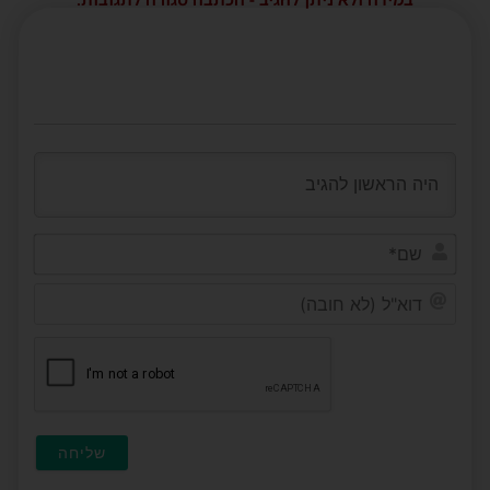
שם*
דוא"ל
(לא
חובה