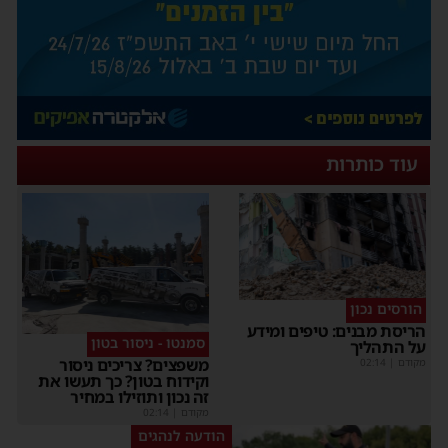
עוד כותרות
הורסים נכון
הריסת מבנים: טיפים ומידע
סמנטו - ניסור בטון
על התהליך
משפצים? צריכים ניסור
מקודם
|
02:14
וקידוח בטון? כך תעשו את
זה נכון ותוזילו במחיר
מקודם
|
02:14
הודעה לנהגים