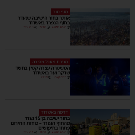
סוף טוב
אותר בחור הישיבה שנעדר
בחוף הנפרד באשדוד
מנחם דויטש
22:08
3 תגובות
סגירת מעגל מהירה
המשטרה עצרה קטין בחשד
שדקר נער באשדוד
משה קאהן
21:59
דרמה באשדוד
בחור ישיבה בן 15 נעדר
מהחוף הנפרד – כוחות החירום
פתחו בחיפושים
מנחם דויטש
18:32
1 תגובות