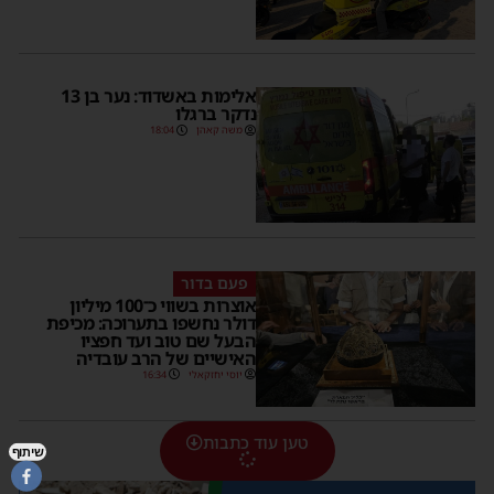
אלימות באשדוד: נער בן 13
נדקר ברגלו
משה קאהן
18:04
פעם בדור
אוצרות בשווי כ־100 מיליון
דולר נחשפו בתערוכה: מכיפת
הבעל שם טוב ועד חפציו
האישיים של הרב עובדיה
יוסי יחזקאלי
16:34
טען עוד כתבות
שיתוף