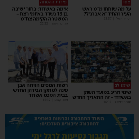
צפו
פירות ההסתה
על מה שוחחו מ"מ ראש
אימה באשדוד: בחור ישיבה
העיר והחיד"א אברג׳ל?
בן 13 נשדד באיומי רצח –
המשטרה הקימה צח”מ
יוסי יחזקאלי
|
23:37
מנחם דויטש
|
22:32
רשות המסים הניחה אבן
שימו לב
פינה למתקן הבידוק החדש
שינוי חריג במועד השוק
בבית המכס אשדוד
באשדוד – זה התאריך החדש
משה קאהן
|
15:37
מנחם דויטש
|
16:07