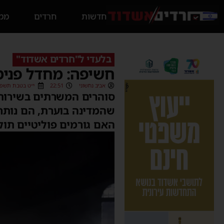
חדשות
חרדים
ממס
בלעדי ל"חרדים אשדוד"
חשיפה: מחדל פנימ
אביב נחשוני
22:51
י״ט בטבת תשפ״ו (01/2026
סוהרים המשרתים בשירות 
שהמדינה בוערת, הם נותרי
האם גורמים פוליטיים תוק