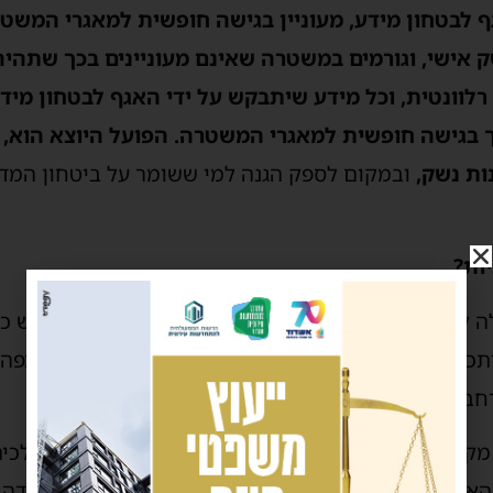
 לבטחון מידע, מעוניין בגישה חופשית למאגרי המשטר
אישי, וגורמים במשטרה שאינם מעוניינים בכך שתהיה
לוונטית, וכל מידע שיתבקש על ידי האגף לבטחון מיד
רך בגישה חופשית למאגרי המשטרה. הפועל היוצא הוא,
ות נשק,
ובמקום לספק הגנה למי ששומר על ביטחון המד
ות?
ה קשה שמרחפת מעל המשרד לביטחון לאומי: האם יש כאן
תכן שגורמים מקצועיים המזוהים עם צד מסוים של המפה 
רחבת רישיונות הנשק של השר הממונה.
 מקצוע פועלים ממניעים אידיאולוגיים כדי להכשיל מהלכי
אישי של הסוהרים? השאלה הזו נותרת פתוחה ומטרידה 