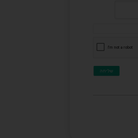
דוא"ל
(לא
חובה)