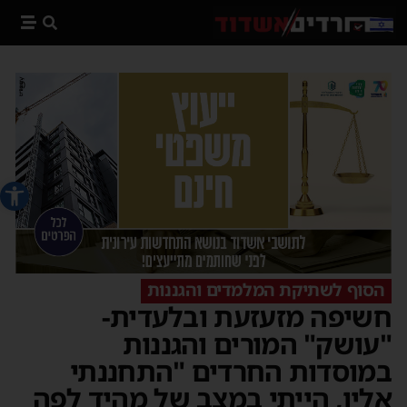
פתח סרג
הסוף לשתיקת המלמדים והגננות
חשיפה מזעזעת ובלעדית-
"עושק" המורים והגננות
במוסדות החרדים "התחננתי
אליו, הייתי במצב של מהיד לפה