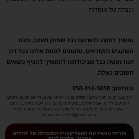
נכבדת של מוסדות.
נמשיך לעקוב ולפרסם ככל שניתן ואתם, ציבור
העוקבים והקוראים, מוזמנים לפנות אלינו בכל דרך
ואנו נעשה ככל שביכולתנו להמשיך להציף נושאים
חשובים כאלה.
ובטלפון: ‎‏‪050-416-5058‬‏
אנו מכבדים זכויות יוצרים ועושים מאמץ לאתר את בעלי הזכויות בצילומים
המגיעים לידינו. אם זיהיתים בפרסומינו צילום שיש לכם זכויות בו, אתם
רשאים לפנות אלינו ולבקש לחדול מהשימוש באמצעות כתובת המייל:
haredim.ashdod@gmail.com
הורידו עכשיו את האפליקצייה המובילה של 'חרדים
אשדוד' אליכם לנייד