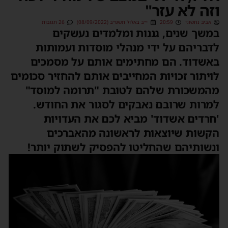
וזה לא עזר"
אביב נחשוני
20:59
י״ב באלול תשפ״ב (08/09/2022)
26 תגובות
במשך שנים, גננות ומלמדים נעשקים
לדבריהם על ידי מנהלי מוסדות ועמותות
באשדוד. הם מחתימים אותם על מסמכים
לויתור זכויות המחייבים אותם להחזיר סכומים
מהמשכורת שלהם לטובת "תרומה למוסד"
למרות שרובם נאבקים לסגור את החודש.
'חרדים אשדוד' מביא לכם את העדויות
הקשות שיוצאות לראשונה מהאברכים
ונשותיהם שהחליטו להפסיק לשתוק יותר!