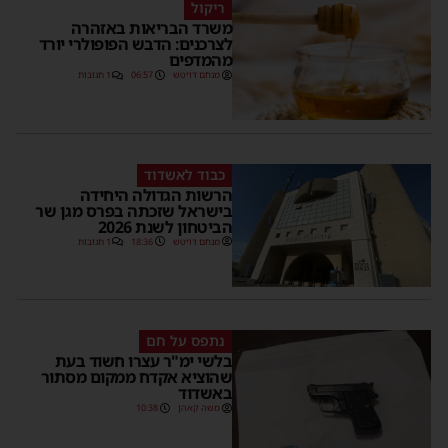
ריקול
משרד הבריאות באזהרה
לצרכנים: הדבש הפופולרי יורד
מהמדפים
מנחם דויטש
06:57
1 תגובות
כבוד לאשדוד
הרשות הגדולה היחידה
בישראל שזכתה בפרס מגן שר
הביטחון לשנת 2026
מנחם דויטש
18:36
1 תגובות
נתפס על חם
בלשי ימ"ר עצרו חשוד בעת
שהוציא אקדח ממקום מסתור
באשדוד
משה קאהן
10:38