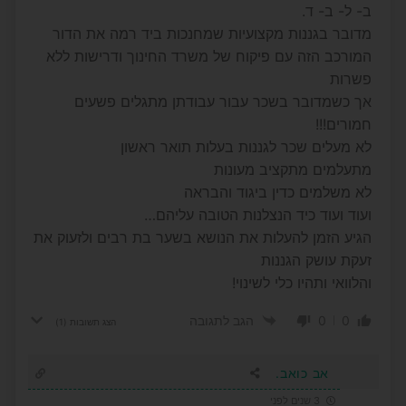
ב- ל- ב- ד.
מדובר בגננות מקצועיות שמחנכות ביד רמה את הדור
המורכב הזה עם פיקוח של משרד החינוך ודרישות ללא
פשרות
אך כשמדובר בשכר עבור עבודתן מתגלים פשעים
חמורים!!!
לא מעלים שכר לגננות בעלות תואר ראשון
מתעלמים מתקציב מעונות
לא משלמים כדין ביגוד והבראה
ועוד ועוד כיד הנצלנות הטובה עליהם…
הגיע הזמן להעלות את הנושא בשער בת רבים ולזעוק את
זעקת עושק הגננות
והלוואי ותהיו כלי לשינוי!
0
0
הגב לתגובה
הצג תשובות
(1)
אב כואב.
3 שנים לפני