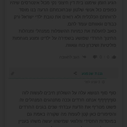
הגיע הזמן שימונו בית דין חיצוני נקי מכול אינטרסים שיהיו
כפופים כול אנשי שלטון שבחוכמתם הרעה בנו מוסד
לרווחתם הכלכלית ולא רואים את טובת ילדי ישראל ורק
כבודם וגאוותם עומד להם.
כואב להעלות את כמויות ההשפלות ממנהלי ומנהלות
החינוך החרדי שפושע בשמירה על ילדינו ומונע מגחמות
פוליטיות ושיכרון כוח וגאווה.
0
0
הגב לתגובה
גננת שנפגע
3 שנים לפני
סוף סוף הנושא עלה על השולחן חיבים לעשות לזה
סוףףףףף אנחנו חרדים וככה מתנהגים המנהלים זה
פשוט מטריף את הדעת עבדתי שנים בגנים החרדים
והסיפורים כאן קטן לעומת מה שקורה באמת גם
במוסדות החסידי והלוואי שמישהו יעשה משהו בעניין