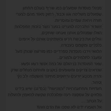
מנהלי מוסדות שפועלים כמו שריף בעולם תחתון
שפועלים משליטה אגו וכבוד, רחוק מאוד מהם לצערי
תורה ויראת שמיים ומוסריות.
אשדוד התברכה לצערינו בנוער נושר בזכות המפלצות
האלו שמנהלים אותנו ואנחנו שותקים.
גוזלים את כיבשת הרש ומשתיקים אותם על איומים
כלכליים ומקומם בעבודה.
הלוואי וירבו מוסדות ספרדיים כמו מורשה שנותן מעל
ומעבר לתלמידים ולמורים..
שאר המוסדות בניהולם של כמה אנשי רשע ופשע
שנראים צדיקים ומשופעים בזקנים ותחתם מנהלים שרק
צורת מטבע יודעים ורחוקים מחינוך והשקפה ולב נקי
וטהור.
העדויות וההתעמרויות "והצניעות" (בס"גנ) שיש בידינו
מלאים על עסקונה רעה ומלוכלכת שקשה להאמין ולהעלות
על הכתב ….
אל תאמרו ידינו לא שפכו את הדם הזה!!