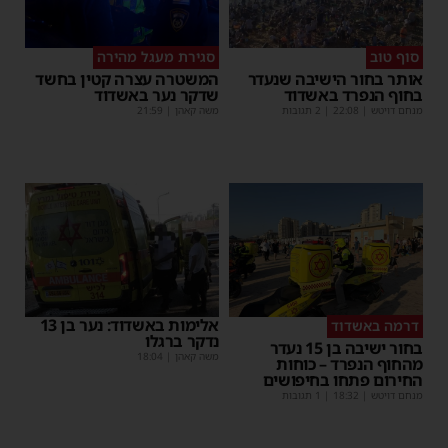
סוף טוב
סגירת מעגל מהירה
אותר בחור הישיבה שנעדר
המשטרה עצרה קטין בחשד
בחוף הנפרד באשדוד
שדקר נער באשדוד
מנחם דויטש
|
22:08
| 2 תגובות
משה קאהן
|
21:59
אלימות באשדוד: נער בן 13
דרמה באשדוד
נדקר ברגלו
בחור ישיבה בן 15 נעדר
משה קאהן
|
18:04
מהחוף הנפרד – כוחות
החירום פתחו בחיפושים
מנחם דויטש
|
18:32
| 1 תגובות