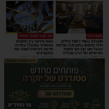
פעם בדור
עוד מכה לציבור החרדי
אוצרות בשווי כ־100 מיליון
האם אירועי בין הזמנים
דולר נחשפו בתערוכה: מכיפת
באשדוד בסכנה? עתירה
הבעל שם טוב ועד חפציו
חדשה דורשת לעצור את
האישיים של הרב עובדיה
התקציבים
יוסי יחזקאלי
|
16:34
מנחם דויטש
|
14:24
| 1 תגובות