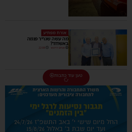
אורח מפתיע
מה עשה שגריר פנמה
באשדוד?
מנחם דויטש
22:08
טען עוד כתבות