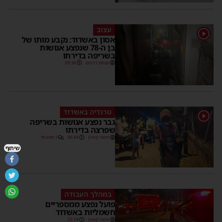
עצוב
1
אסון באשדוד: נקבע מותו של
בן ה-78 שנפצע אנושות
בשריפה בדירתו
מנחם דויטש
09:38
טרגדיה באשדוד
1
גבר נפצע אנושות בשריפה
שפרצה בדירתו
משה קאהן
06:44
1 תגובות
שיתוף
במהלך העבודה
פועל נפצע ממספריים
חשמליות באשדוד
משה קאהן
22:14