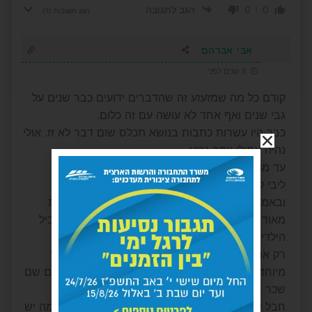
0
0
הגב לתגובה
הצג תשובות
(1)
אבי אברהם
3 שנים לפני
קודם כל מה שמזעזע זה שהדברים ידועים כבר שנים על
גבי שנים ואף אחד לא עושה עם זה כלום.
כבר היו עשרות כתבות בנושא תכלס שום דבר לא זז. אולי
נהיה אפילו יותר גרוע
עד מתי ימשיך החגיגה הזו?
ליבי ליבי על הגננות לא מקנא בהם
ובאמת שמגיע להם את כל הערכה שבעולם. עובדות
מאוד קשה נותנות את הזמן המשפחה והנשמה בשביל
הילדים ומה שהם מקבלות זה פשוט בושה וחרפה.
רק אחרי 120 כנראה נזכה לראות בעולם הבא מדור
מיוחד של מנהלי מוסדות שהתעללו בגננות ויתנו להם שם
שכר באותה מידה שהם נתנו פה בעולם הזה.
חבל שככה הגופים מתנהלים ואחר כך מתפלאים למה יש