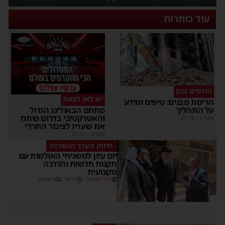
עוד כותרות
הורסים נכון
יש לאן לצאת
הריסת מבנים: טיפים ומידע
על התהליך
מתחם הבאולינג הגדול
והאטרקטיבי בדרום פותח
מקודם
|
02:14
את שעריו לציבור החרדי
מקודם
|
01:35
חיזוק מערך הכשרות
יום עיון למשגיחי האולמות עם
תקנות חדשות והדרכה
מקצועית
יוסי יחזקאלי
14:11
1 תגובות