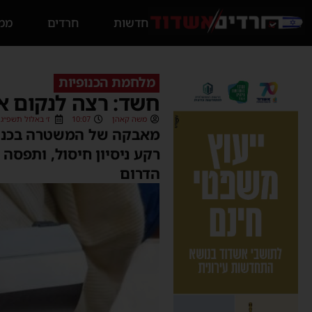
חדשות
חרדים
ממס
מלחמת הכנופיות
חשד: רצה לנקום את
משה קאהן
10:07
ז׳ באלול תשפ״ג (24/08/2023
מאבקה של המשטרה בכנופי
הדרום