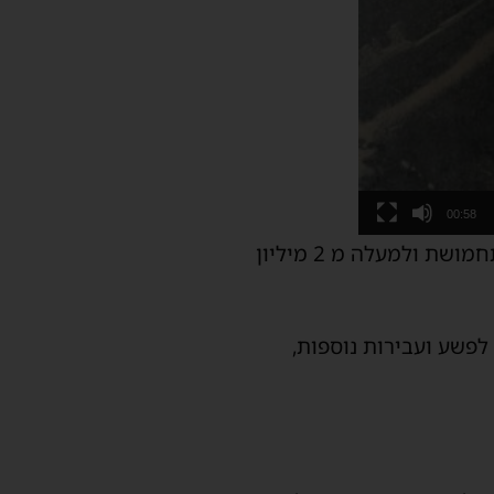
00:58
השוטרים פשטו על ביתו של החשוד (57, גן יבנה), ובחיפוש שערכו, תפסו אקדח טעון בתחמושת ולמעלה מ 2 מיליון
פשע ועבירות נוספות,