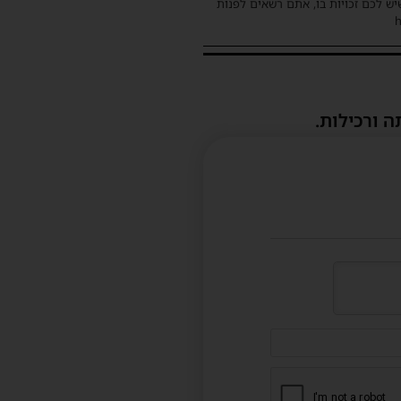
שיש לכם זכויות בו, אתם רשאים לפנות
ה ורכילות.
דוא"ל
(לא
חובה)