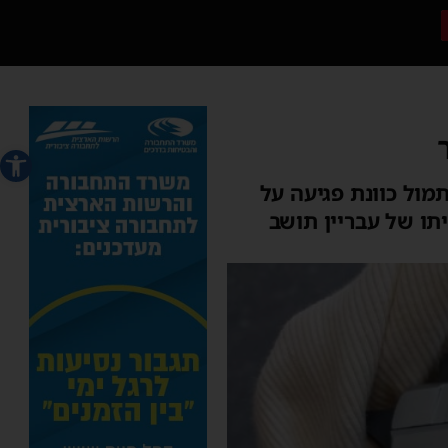
פתח סרג
ול כוונת פגיעה על
ון ש''ח במטבע זר בביתו של עבריין תושב