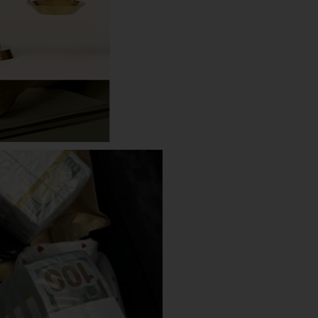
נגן
וידאו