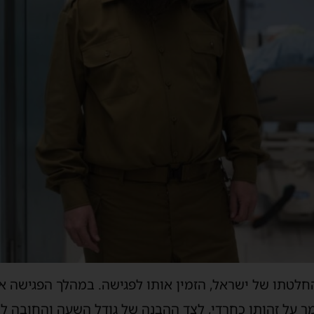
החלטתו של ישראל, הזמין אותו לפגישה. במהלך הפגישה א
ר על זהותו כחרדי, לצד ההבנה של גודל השעה והחובה ל