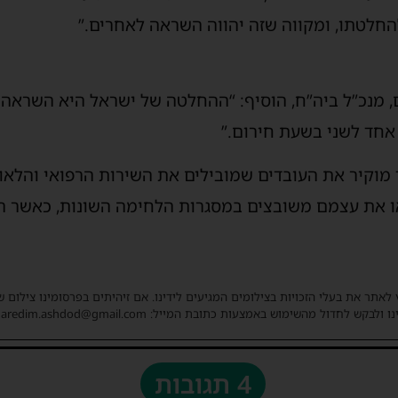
חלטתו, ומקווה שזה יהווה השראה לאחרים.”
ים, מנכ”ל ביה”ח, הוסיף: “ההחלטה של ישראל היא השראה
אחד לשני בשעת חירום.”
 מוקיר את העובדים שמובילים את השירות הרפואי והלאו
או את עצמם משובצים במסגרות הלחימה השונות, כאשר ה
 לאתר את בעלי הזכויות בצילומים המגיעים לידינו. אם זיהיתים בפרסומינו צילום 
ו ולבקש לחדול מהשימוש באמצעות כתובת המייל: haredim.ashdod@gmail.com
4 תגובות