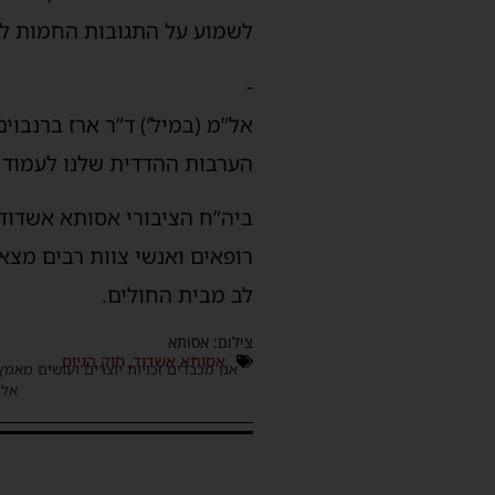
לשמוע על התגובות החמות לה
-
אל”מ (במיל’) ד”ר ארז ברנבו
הערבות ההדדית שלנו לעמוד 
ביה”ח הציבורי אסותא אשדוד
רופאים ואנשי צוות רבים מצ
לב מבית החולים.
צילום: אסותא
אסותא אשדוד
,
חוק הגיוס
אנו מכבדים זכויות יוצרים ועושים מאמץ
אלינ