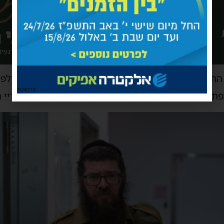
25 שנה בתחום התקשורת, ישראל צפוי להשתלב במסגרת דובר צה”ל
פרסומת
מפתיעות לטובה. המשפחה גאה ותומכת בהחלטה, וחבריי ר