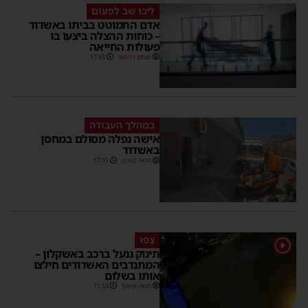
ליבו שב לפעום
אדם התמוטט בביתו באשדוד
– כוחות ההצלה ביצעו בו
פעולות החייאה
מנחם דויטש
17:35
במהלך העבודה
אישה נפלה מסולם במחסן
באשדוד
משה קאהן
17:31
צפו
1
תינוק ננעל ברכב באשקלון –
המתנדבים האשדודים חילצו
אותו בשלום
משה קאהן
11:53