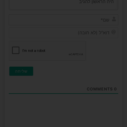
שם*
דוא"ל
(לא
חובה
COMMENTS
0