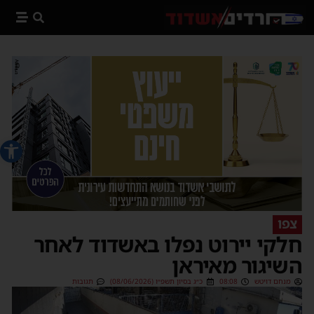
פתח סרג
צפו
חלקי יירוט נפלו באשדוד לאחר
השיגור מאיראן
מנחם דויטש
08:08
כ״ג בסיון תשפ״ו (08/06/2026)
תגובות