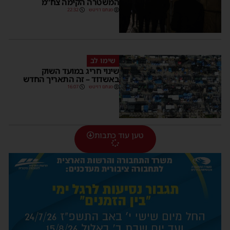
המשטרה הקימה צח”מ
מנחם דויטש
22:32
שימו לב
שינוי חריג במועד השוק
באשדוד – זה התאריך החדש
מנחם דויטש
16:07
טען עוד כתבות