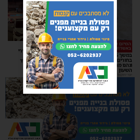
המיזם שהפך לשיחת היום
סכסוך כנופיות
באשדוד
ניסיון חיסול באשדוד: ירי
במשך 15 שעות: אלפי
לעבר עבריין מוכר –
בחורים גדשו את 'השטעטל'
המשטרה פתחה במצוד
ונהנו מרצף חוויות סביב
מנחם דויטש
|
06:54
| 1 תגובות
השעון
יוסי יחזקאלי
|
06:59
פרסומת