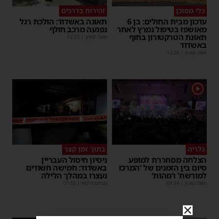
כלי מסוכן
זהירות בדרכים
עדכון מבית החולים: בן 6
תאונה באשדוד: הולכת רגל
מאושפז בטיפול נמרץ לאחר
נפגעה מרכב חולף
תאונת הטרקטורון בחוף
משה קאהן
|
12:22
באשדוד
משה קאהן
|
12:26
1
גלריה
בתוך זמן קצר
הצלחה מסחררת למופע
ניסיון חיסול העבריין
סיום בין הזמנים של 'המרכז
באשדוד: חמישה חשודים
למורשת' ו'מהות'
נעצרו במהלך הלילה
משה קאהן
|
09:34
מנחם דויטש
|
07:35