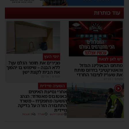
עוד כותרות
יופי העץ
יש לאן לצאת
מכירים את חומר הגלם עץ?
מתחם הבאולינג הגדול
ללא הבנה – שימוש בו יהפוך
והאטרקטיבי בדרום פותח
את הבית לקצת ישן
את שעריו לציבור החרדי
מקודם
|
02:14
מקודם
|
01:35
השעיה מיידית
1
אחרי נסיעת האימים
באוטובוס מאשדוד: הנהג
הושעה מתפקידו – משרד
התחבורה הורה על בדיקה
מיידית
מנחם דויטש
17:44
3 תגובות