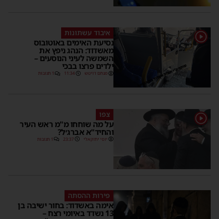
איבוד עשתונות
1
נסיעת האימים באוטובוס
מאשדוד: הנהג ניפץ את
השמשה לעיני הנוסעים –
ילדים פרצו בבכי
מנחם דויטש
11:34
1 תגובות
צפו
1
על מה שוחחו מ"מ ראש העיר
והחיד"א אברג׳ל?
יוסי יחזקאלי
23:37
1 תגובות
פירות ההסתה
אימה באשדוד: בחור ישיבה בן
13 נשדד באיומי רצח –